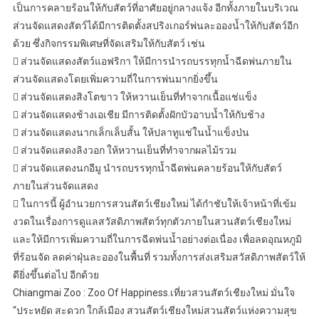
เป็นการคลายร้อนให้กับสัตว์ที่อาศัยอยู่กลางแจ้ง อีกทั้งภายในบริเวณ
ส่วนจัดแสดงสัตว์ได้มีการติดตั้งสปริงเกอร์พ่นละอองน้ำให้กับสัตว์อีก
ด้วย ซึ่งกิจกรรมพิเศษที่จัดเสริมให้กับสัตว์ เช่น
 ส่วนจัดแสดงสัตว์แอฟริกา ให้มีการนำรถบรรทุกน้ำฉีดพ่นภายใน
ส่วนจัดแสดงโดยเพิ่มความถี่ในการพ่นมากยิ่งขึ้น
 ส่วนจัดแสดงสิงโตขาว ให้หวานเย็นที่ทำจากเนื้อแช่แข็ง
 ส่วนจัดแสดงช้างเอเชีย มีการติดตั้งฝักบัวอาบน้ำให้กับช้าง
 ส่วนจัดแสดงนากเล็กเล็บสั้น ให้ปลาทูแช่ในน้ำแข็งป่น
 ส่วนจัดแสดงลิงวอก ให้หวานเย็นที่ทำจากผลไม้รวม
 ส่วนจัดแสดงนกอีมู นำรถบรรทุกน้ำฉีดพ่นคลายร้อนให้กับสัตว์
ภายในส่วนจัดแสดง
 ในการนี้ ผู้อำนวยการสวนสัตว์เชียงใหม่ ได้กำชับให้เจ้าหน้าที่เข้ม
งวดในเรื่องการดูแลสวัสดิภาพสัตว์ทุกตัวภายในสวนสัตว์เชียงใหม่
และให้มีการเพิ่มความถี่ในการฉีดพ่นน้ำอย่างต่อเนื่อง เพื่อลดอุณหภูมิ
ที่ร้อนจัด ลดค่าฝุ่นละอองในพื้นที่ รวมทั้งการส่งเสริมสวัสดิภาพสัตว์ให้
ดียิ่งขึ้นต่อไป อีกด้วย
Chiangmai Zoo : Zoo Of Happiness.เที่ยวสวนสัตว์เชียงใหม่ มั่นใจ
“ประหยัด สะดวก ใกล้เมือง สวนสัตว์เชียงใหม่สวนสัตว์แห่งความสุข