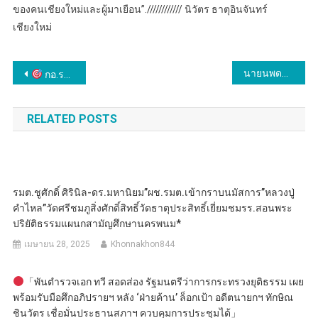
ของคนเชียงใหม่และผู้มาเยือน”.//////////// นิวัตร ธาตุอินจันทร์
เชียงใหม่
แนะแนว
นายนพดล อุปถัมภ์ นักวิชาการส่งเสริมการเกษตรชำนาญการ
กอ.รมน.ภาค 4 สน. รายงานเหตุคนร้ายลอบวางระเบิดและยิง จนท. ขณะ รปภ.เขตเทศบาลเมืองสุไหงโก-ลก จ.นราธิวาส เบื้องต้น
เรื่อง
RELATED POSTS
รมต.ชูศักดิ์ ศิรินิล-ดร.มหานิยม”ผช.รมต.เข้ากราบนมัสการ”หลวงปู่
คำไหล”วัดศรีชมภูสิ่งศักดิ์สิทธิ์วัดธาตุประสิทธิ์เยี่ยมชมรร.สอนพระ
ปริยัติธรรมแผนกสามัญศึกษานครพนม*
เมษายน 28, 2025
Khonnakhon844
「พันตำรวจเอก ทวี​ สอดส่อง​ รัฐมนตรีว่าการกระทรวงยุติธรรม เผย
พร้อมรับมือศึกอภิปราย​ฯ หลัง ‘ฝ่ายค้าน’ ล็อกเป้า อดีตนายกฯ ทักษิณ​
ชินวัตร เชื่อมั่นประธานสภาฯ ควบคุมการประชุมได้」