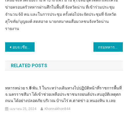
ข่ายครอบครัวทหารผ่านศึกในพื้นที่ จังหวัดน่าน ที่เข้าร่วมประชุม
จำนวน 60 คน และในการประชุม ครั้งต่อไปจะจัดประชุมที่ จังหวัด
สุโขทัย/บุญยงค์ สดสอาด นายกสมาคมสื่อมวลชนจังหวัดน่าน
รายงาน
แนะแนว
อบจ.เชียงใหม่​ ร่วมภาคีเครือข่าย เฉลิมพระเกียรติ​ในหลวง ร.10 “ปลูกต้นไม้ ปล่อยปลา ที่หนองเขียว”
กรมทหารราบที่ 13 จัดกิจกรรมจิตอาสาบำเพ็ญสาธารณประโยชน์ และบำเพ็ญสาธารณกุศล
เรื่อง
RELATED POSTS
ทหารหน่วย ร.8 พัน.1 ในระหว่างเดินทางไปปฏิบัติหน้าที่ราชการพื้นที่
จ.นครราชสีมา ได้เข้าช่วยเหลือประชาชนรถยนต์ประสบอุบัติเหตุตก
ถนน ได้อย่างปลอดภัย บริเวณ บ้านไร่ ต.ตาดข่า อ.หนองหิน จ.เลย
เมษายน 25, 2024
Khonnakhon844