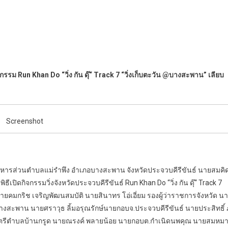
จกรรม Run Khan Do “วิ่ง กัน ดุ๊“ Track 7 “วิ่งเก็บตะวัน @บางสะพาน” เลียบ
Screenshot
รบริหารส่วนตำบลแม่รำพึง อำเภอบางสะพาน จังหวัดประจวบคีรีขันธ์ นายสมคิ
เปิดกิจกรรมวิ่งจังหวัดประจวบคีรีขันธ์ Run Khan Do “วิ่ง กัน ดุ๊“ Track 7
ายคมกริช เจริญพัฒนสมบัติ นายสินาทร โอ่เอี่ยม รองผู้ว่าราชการจังหวัด น
บางสะพาน นายศราวุธ ลิ้มอรุณรักษ์นายกอบจ.ประจวบคีรีขันธ์ นายประสิทธิ์ ภู
นตรีตำบลบ้านกรูด นายณรงค์ พลายน้อย นายกอบต.กำเนิดนพคุณ นายสมหม