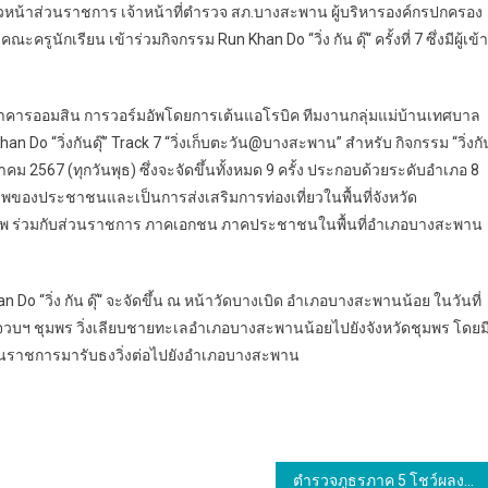
หน้าส่วนราชการ เจ้าหน้าที่ตำรวจ สภ.บางสะพาน ผู้บริหารองค์กรปกครอง
ักเรียน เข้าร่วมกิจกรรม Run Khan Do “วิ่ง กัน ดุ๊“ ครั้งที่ 7 ซึ่งมีผู้เข้า
าคารออมสิน การวอร์มอัพโดยการเต้นแอโรบิค ทีมงานกลุ่มแม่บ้านเทศบาล
 Do “วิ่งกันดุ๊” Track 7 “วิ่งเก็บตะวัน@บางสะพาน” สำหรับ กิจกรรม “วิ่งกั
ภาคม 2567 (ทุกวันพุธ) ซึ่งจะจัดขึ้นทั้งหมด 9 ครั้ง ประกอบด้วยระดับอำเภอ 8
ุขภาพของประชาชนและเป็นการส่งเสริมการท่องเที่ยวในพื้นที่จังหวัด
เจ้าภาพ ร่วมกับส่วนราชการ ภาคเอกชน ภาคประชาชนในพื้นที่อำเภอบางสะพาน
n Do “วิ่ง กัน ดุ๊“ จะจัดขึ้น ณ หน้าวัดบางเบิด อำเภอบางสะพานน้อย ในวันที่
ระจวบฯ ชุมพร วิ่งเลียบชายทะเลอำเภอบางสะพานน้อยไปยังจังหวัดชุมพร โดยม
วนราชการมารับธงวิ่งต่อไปยังอำเภอบางสะพาน
ตำรวจภูธรภาค 5 โชว์ผลงานการระดมกวาดล้างอาชญากรรมห้วงก่อนเทศกาลสงกรานต์ ประจำปี 2567 สร้างความเชื่อมั่นให้กับประชาชน ตลอดจนนักท่องเที่ยวทั้งชาวไทยและชาวต่างประเทศ ในพื้นที่ 8 จังหวัดภาคเหนือตอนบน