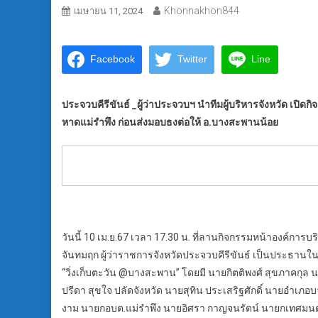
Khonnakhon844
เมษายน 11, 2024
Facebook
Twitter
Line
ประจวบคีรีขันธ์ _ผู้ว่าประจวบฯ นำทีมผู้บริหารจังหวัด เปิดกิ
หาดแม่รำพึง ก่อนส่งมอบธงต่อให้ อ.บางสะพานน้อย
วันนี้ 10 เม.ย.67 เวลา 17.30 น. ที่ลานกิจกรรมหน้าองค์กา
จันทมฤก ผู้ว่าราชการจังหวัดประจวบคีรีขันธ์ เป็นประธานในพิธี
“วิ่งเก็บตะวัน @บางสะพาน” โดยมี นายกิตติพงศ์ สุขภาคกุล น
ปรีดา สุขใจ ปลัดจังหวัด นายสุทิน ประเสริฐศักดิ์ นายอำเภอ
งาม นายกอบต.แม่รำพึง นายอิศรา กาญจนรัตน์ นายกเทศม