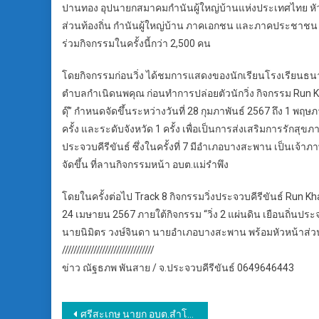
ปานทอง อุปนายกสมาคมกำนันผู้ใหญ่บ้านแห่งประเทศไทย หัว
ส่วนท้องถิ่น กำนันผู้ใหญ่บ้าน ภาคเอกชน และภาคประชาชน คณะครูน
ร่วมกิจกรรมในครั้งนี้กว่า 2,500 คน
โดยกิจกรรมก่อนวิ่ง ได้ชมการแสดงของนักเรียนโรงเรียนธน
ตำบลกำเนิดนพคุณ ก่อนทำการปล่อยตัวนักวิ่ง กิจกรรม Run Khan
ดุ๊” กำหนดจัดขึ้นระหว่างวันที่ 28 กุมภาพันธ์ 2567 ถึง 1 พฤษ
ครั้ง และระดับจังหวัด 1 ครั้ง เพื่อเป็นการส่งเสริมการรักส
ประจวบคีรีขันธ์ ซึ่งในครั้งที่ 7 มีอำเภอบางสะพาน เป็น
จัดขึ้น ที่ลานกิจกรรมหน้า อบต.แม่รำพึง
โดยในครั้งต่อไป Track 8 กิจกรรมวิ่งประจวบคีรีขันธ์ Run Kha
24 เมษายน 2567 ภายใต้กิจกรรม “วิ่ง 2 แผ่นดิน เยือนถิ่นป
นายนิมิตร วงษ์จินดา นายอำเภอบางสะพาน พร้อมหัวหน้าส่
////////////////////////////////
ข่าว ณัฐธภพ พันสาย / จ.ประจวบคีรีขันธ์ 0649646443
แนะแนว
ศรีสะเกษ นายก อบต.สำโรงปราสาทเปิดศูนย์ปฏิบัติการป้องกันและลดอุบัติเหตุทางถนนช่วงเทศกาลสงกรานต์ พ.ศ. 2567