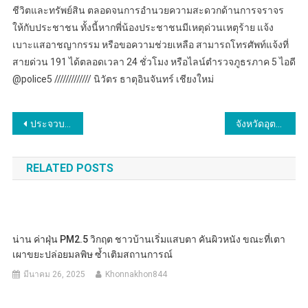
ชีวิตและทรัพย์สิน ตลอดจนการอำนวยความสะดวกด้านการจราจร
ให้กับประชาชน ทั้งนี้หากพี่น้องประชาชนมีเหตุด่วนเหตุร้าย แจ้ง
เบาะแสอาชญากรรม หรือขอความช่วยเหลือ สามารถโทรศัพท์แจ้งที่
สายด่วน 191 ได้ตลอดเวลา 24 ชั่วโมง หรือไลน์ตำรวจภูธรภาค 5 ไอดี
@police5 ///////////// นิวัตร ธาตุอินจันทร์ เชียงใหม่
แนะแนว
ประจวบคีรีขันธ์ _ผู้ว่าประจวบฯ นำทีมผู้บริหารจังหวัด เปิดกิจกรรม Run Khan Do “วิ่ง กัน ดุ๊“ Track 7 “วิ่งเก็บตะวัน @บางสะพาน” เลียบหาดแม่รำพึง ก่อนส่งมอบธงต่อให้ อ.บางสะพานน้อย
จังหวัดอุตรดิตถ์​เปิดศูนย์อาชีวะอาสา ร่วมด้วยช่วยประชาชน (Fix it Center) เทศกาลสงกรานต์ พ.ศ. 2567
เรื่อง
RELATED POSTS
น่าน ค่าฝุ่น PM2.5 วิกฤต ชาวบ้านเริ่มแสบตา คันผิวหนัง ขณะที่เตา
เผาขยะปล่อยมลพิษ ซ้ำเติมสถานการณ์
มีนาคม 26, 2025
Khonnakhon844