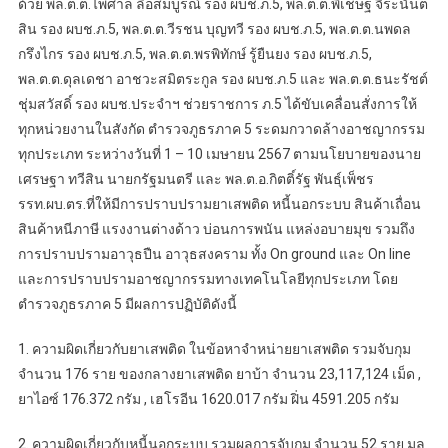
ด้วย พล.ต.ต.ไพศาล ลือสมบูรณ์ รอง ผบช.ภ.5, พล.ต.ต.พิเชษฐ จีระนันต
สิน รอง ผบช.ภ.5, พล.ต.ต.วีรชน บุญทวี รอง ผบช.ภ.5, พล.ต.ต.นพดล
กรึงไกร รอง ผบช.ภ.5, พล.ต.ต.พรพิทักษ์ รู้ยืนยง รอง ผบช.ภ.5,
พล.ต.ต.ดุลเดชา อาชวะสมิตระกูล รอง ผบช.ภ.5 และ พล.ต.ต.ธนะรัชต์
ชุ่มสวัสดิ์ รอง ผบช.ประจำฯ ช่วยราชการ ภ.5 ได้ขับเคลื่อนสั่งการให้
ทุกหน่วยงานในสังกัด ตำรวจภูธรภาค 5 ระดมกวาดล้างอาชญากรรม
ทุกประเภท ระหว่างวันที่ 1 – 10 เมษายน 2567 ตามนโยบายของนาย
เศรษฐา ทวีสิน นายกรัฐมนตรี และ พล.ต.อ.กิตติ์รัฐ พันธุ์เพ็ชร
รรท.ผบ.ตร.ที่ให้มีการปราบปรามยาเสพติด หนี้นอกระบบ สินค้าเถื่อน
สินค้าหนีภาษี แรงงานต่างด้าว บ่อนการพนัน แหล่งอบายมุข รวมถึง
การปราบปรามอาวุธปืน อาวุธสงคราม ทั้ง On ground และ On line
และการปราบปรามอาชญากรรมทางเทคโนโลยีทุกประเภท โดย
ตำรวจภูธรภาค 5 มีผลการปฏิบัติดังนี้
1. ความผิดเกี่ยวกับยาเสพติด ในข้อหาจำหน่ายยาเสพติด รวมจับกุม
จำนวน 176 ราย ของกลางยาเสพติด ยาบ้า จำนวน 23,117,124 เม็ด ,
ยาไอซ์ 176.372 กรัม , เฮโรอีน 1620.017 กรัม ฝิ่น 4591.205 กรัม
2. ความผิดเกี่ยวกับหนี้นอกระบบ รวมผลการจับกุม จำนวน 52 ราย มูล