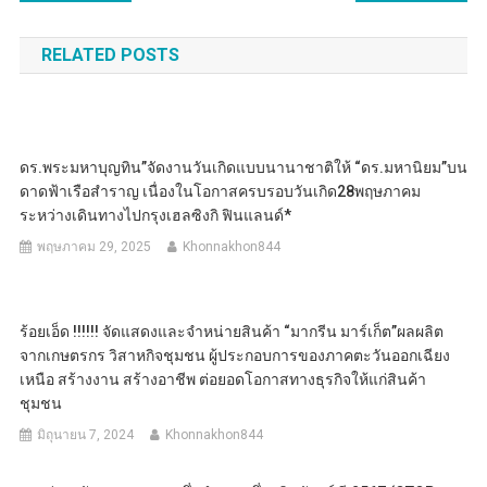
เรื่อง
RELATED POSTS
ดร.พระมหาบุญทิน”จัดงานวันเกิดแบบนานาชาติให้ “ดร.มหานิยม”บน
ดาดฟ้าเรือสำราญ เนื่องในโอกาสครบรอบวันเกิด28พฤษภาคม
ระหว่างเดินทางไปกรุงเฮลซิงกิ ฟินแลนด์*
พฤษภาคม 29, 2025
Khonnakhon844
ร้อยเอ็ด !!!!!! จัดแสดงและจำหน่ายสินค้า “มากรีน มาร์เก็ต”ผลผลิต
จากเกษตรกร วิสาหกิจชุมชน ผู้ประกอบการของภาคตะวันออกเฉียง
เหนือ สร้างงาน สร้างอาชีพ ต่อยอดโอกาสทางธุรกิจให้แก่สินค้า
ชุมชน
มิถุนายน 7, 2024
Khonnakhon844