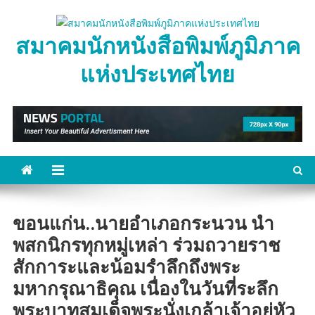
Skip
to
สมาคมนักหนังสือพิมพ์ภูมิภาค
content
แห่งประเทศไทย
ขอนแก่น..นายอำเภอกระนวน นำ
พสกนิกรทุกหมู่เหล่า ร่วมถวายราช
สักการะและน้อมรำลึกถึงพระ
มหากรุณาธิคุณ เนื่องในวันที่ระลึก
พระบาทสมเด็จพระนั่งเกล้าเจ้าอยู่หัว