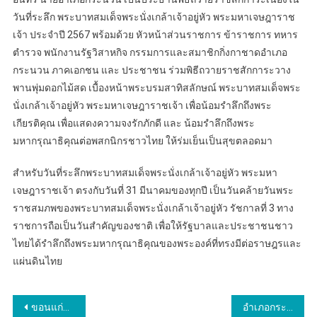
วันที่ระลึก พระบาทสมเด็จพระนั่งเกล้าเจ้าอยู่หัว พระมหาเจษฎาราช
เจ้า ประจำปี 2567 พร้อมด้วย หัวหน้าส่วนราชการ ข้าราชการ ทหาร
ตำรวจ พนักงานรัฐวิสาหกิจ กรรมการและสมาชิกกิ่งกาชาดอำเภอ
กระนวน ภาคเอกชน และ ประชาชน ร่วมพิธีถวายราชสักการะวาง
พานพุ่มดอกไม้สด เบื้องหน้าพระบรมสาทิสลักษณ์ พระบาทสมเด็จพระ
นั่งเกล้าเจ้าอยู่หัว พระมหาเจษฎาราชเจ้า เพื่อน้อมรำลึกถึงพระ
เกียรติคุณ เพื่อแสดงความจงรักภักดี และ น้อมรำลึกถึงพระ
มหากรุณาธิคุณต่อพสกนิกรชาวไทย ให้ร่มเย็นเป็นสุขตลอดมา
สำหรับวันที่ระลึกพระบาทสมเด็จพระนั่งเกล้าเจ้าอยู่หัว พระมหา
เจษฎาราชเจ้า ตรงกับวันที่ 31 มีนาคมของทุกปี เป็นวันคล้ายวันพระ
ราชสมภพของพระบาทสมเด็จพระนั่งเกล้าเจ้าอยู่หัว รัชกาลที่ 3 ทาง
ราชการถือเป็นวันสำคัญของชาติ เพื่อให้รัฐบาลและประชาชนชาว
ไทยได้รำลึกถึงพระมหากรุณาธิคุณของพระองค์ที่ทรงมีต่อราษฎรและ
แผ่นดินไทย
แนะแนว
ขอนแก่น..ปลัดอำเภอกระนวน ร่วมประชุมคณะสงฆ์จังหวัดขอนแก่น ณ วัดจอมแจ้ง อำเภอกระนวน
อำเภอกระนวน ตรวจสอบผู้โพสต์ภาพผู้เสพยาเสพติด พบร่องรอยเสพยาบ้า ชาวบ้านชี้เบาะแสเป็นหญิงป่วยจิตเวชเร่ร่อน