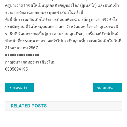
ครูบาเจ้าศรีวิชัยให้เป็นบุคคลสำคัญของโลก (ยูเนสโก) และยินดีเข้า
ร่วมการจัดงานเผยแผ่พระพุทธศาสนาในครั้งนี้
ทั้งนี้ ที่ประเทศอินเดียได้รับการติดต่อที่จะนำองค์ครูบาเจ้าศรีวิชัยไป
ประดิษฐาน ที่วัดไทยพุทธคยา อ.คยา จังหวัดมคธ โดยเจ้าคุณราชวชิ
ราธิบดี วัดมหาธาตุเป็นผู้ประสานงาน คุณภีชญา กริ่มวงษ์รัตน์เป็นผู้
ทำหน้าที่ธรรมทูต คาดว่าจะนำไปประดิษฐานที่ประเทศอินเดียในวันที่
31 พฤษภาคม 2567
===============
กาญจนา เกตุทองมา เชียงใหม่
0805694195
แนะแนว
ชมรมว่ายน้ำ NAN swimming พานักกีฬาเดินหน้าสร้างผลงาน คว้าทั้งถ้วย และเหรียญทอง
ขอนแก่น…นายอำเภอกระนวน เยี่ยมการจัดกิจกรรมส่งเสริมศักยภาพของครอบครัวเพื่อเรียนรู้การดำเนินชีวิตร่วมกับผู้บำบัดยาเสพติด
เรื่อง
RELATED POSTS