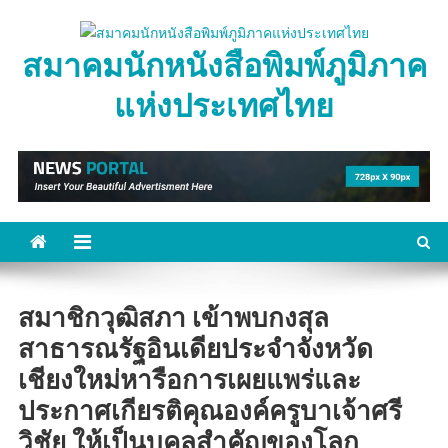
Skip
to
สมาคมนักหนังสือพิมพ์ภูมิภาค
content
แห่งประเทศไทย
สมาชิกวุฒิสภา เข้าพบกงสุล
สาธารณรัฐอินเดียประจำจังหวัด
เชียงใหม่หารือการเผยแพร่และ
ประกาศเกียรติคุณองค์ครูบาเจ้าศรี
วิชัย ให้เป็นบุคลสำคัญของโลก