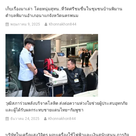
เก็บเรื่องมาเล่า โดยหนุ่มสุทน..ที่วัดศรีชมชื่นในชุมชนบ้านพิมาน
ตําบลพิมานอําเภอนาแกจังหวัดนครพนม
พฤษภาคม 9, 2025
Khonnakhon844
วุฒิสภาร่วมพลังบริจาคโลหิต ส่งต่อความห่วงใยช่วยผู้ประสบอุทกภัย
และผู้ได้รับผลกระทบชายแดนไทย–กัมพูชา
ธันวาคม 24, 2025
Khonnakhon844
บริษัทในเครือแสงวิจิตร มอบเครื่องใช้ไฟฟ้าและเงินสนับสนุน ภารกิจ