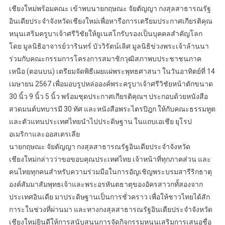
เชียงใหม่พร้อมคณะ เข้าพบนายกฤษณะ จัยตัญญา กงสุลสาธารณรัฐ
อินเดียประจำจังหวัดเชียงใหม่เพื่อหารือการเตรียมประกาศเกียรติคุณ
หนุนเสริมครูบาเจ้าศรีวิชัยให้ยูเนสโกรับรองเป็นบุคคลสำคัญโลก
โดย มูลนิธิอาจารย์วารินทร์ บัววิรัตน์เลิศ มูลนิธิข่วงพระเจ้าล้านนา
ร่วมกับคณะกรรมการโครงการสมาชิกวุฒิสภาพบประชาชนภาค
เหนือ (ตอนบน) เตรียมจัดพิธีเผยแผ่พระพุทธศาสนา ในวันอาทิตย์ที่ 14
เมษายน 2567 เพื่อมอบรูปหล่อองค์พระครูบาเจ้าศรีวิชัยหน้าตักขนาด
30 นิ้ว 9 นิ้ว 5 นิ้ว พร้อมชุดประกาศเกียรติคุณฯ ประกอบด้วยหนังสือ
สวดมนต์บทบารมี 30 ทัศ และหนังสือพระไตรปิฎก ให้กับคณะธรรมทูต
และตัวแทนประเทศไทยนำไปประดิษฐาน ในแถบเอเชีย ยุโรป
อเมริกาและออสเตรเลีย
นายกฤษณะ จัยตัญญา กงสุลสาธารณรัฐอินเดียประจำจังหวัด
เชียงใหม่กล่าวว่าขอขอบคุณประเทศไทย เจ้าหน้าที่ทุกภาคส่วน และ
คนไทยทุกคนสำหรับความร่วมมือในการอัญเชิญพระบรมสารีริกธาตุ
องค์สัมมาสัมพุทธเจ้าและพระอรหันตธาตุของอัครสาวกทั้สองจาก
ประเทศอินเดีย มาประดิษฐานเป็นการชั่วคราว เพื่อให้ชาวไทยได้สัก
การะในช่วงที่ผ่านมา และทางกงสุลสาธารณรัฐอินเดียประจำจังหวัด
เชียงใหม่ยินดีให้การสนับสนุนการจัดกิจกรรมหนุนเสริมการเสนอชื่อ