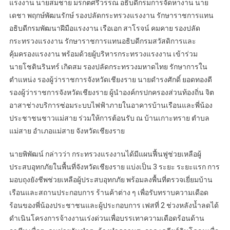
แรงงาน นายสมชาย มรกตศรีวรรณ อธิบดีกรมการจัดหางาน นาย
เดชา พฤกษ์พัฒนรักษ์ รองปลัดกระทรวงแรงงาน รักษาราชการแทน
อธิบดีกรมพัฒนาฝีมือแรงงาน เรือเอก สาโรจน์ คมคาย รองปลัด
กระทรวงแรงงาน รักษาราชการแทนอธิบดีกรมสวัสดิการและ
คุ้มครองแรงงาน พร้อมด้วยผู้บริหารกระทรวงแรงงาน เข้าร่วม
นายโชตินรินทร์ เกิดสม รองปลัดกระทรวงมหาดไทย รักษาการใน
ตำแหน่ง รองผู้ว่าราชการจังหวัดเชียงราย นายดำรงศักดิ์ ยอดทองดี
รองผู้ว่าราชการจังหวัดเชียงราย ผู้นำองค์กรปกครองส่วนท้องถิ่น จิต
อาสาช่างบริการซ่อมระบบไฟฟ้าภายในอาคารบ้านเรือนและพี่น้อง
ประชาชนชาวแม่สาย ร่วมให้การต้อนรับ ณ บ้านเกาะทราย ตำบล
แม่สาย อำเภอแม่สาย จังหวัดเชียงราย
นายพิพัฒน์ กล่าวว่า กระทรวงแรงงานได้มีแผนฟื้นฟูช่วยเหลือผู้
ประสบอุทกภัยในพื้นที่จังหวัดเชียงราย แบ่งเป็น 3 ระยะ ระยะแรก การ
มอบถุงยังชีพช่วยเหลือผู้ประสบอุทกภัย พร้อมลงพื้นที่ตรวจเยี่ยมบ้าน
เรือนและสถานประกอบการ ร้านค้าต่าง ๆ เพื่อรับทราบความเดือด
ร้อนของพี่น้องประชาชนและผู้ประกอบการ เฟสที่ 2 ช่วงหลังน้ำลดได้
ดำเนินโครงการจ้างงานเร่งด่วนเพื่อบรรเทาความเดือดร้อนด้าน