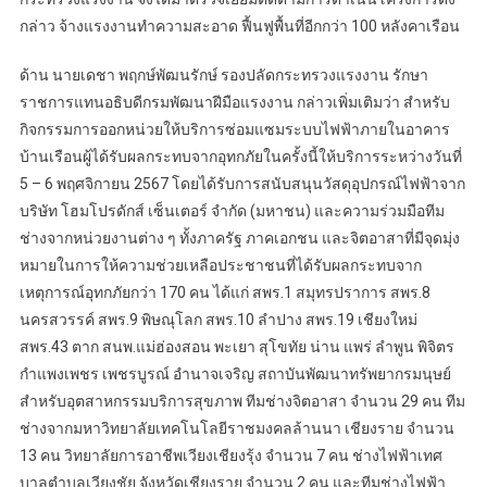
กล่าว จ้างแรงงานทำความสะอาด ฟื้นฟูพื้นที่อีกกว่า 100 หลังคาเรือน
ด้าน นายเดชา พฤกษ์พัฒนรักษ์ รองปลัดกระทรวงแรงงาน รักษา
ราชการแทนอธิบดีกรมพัฒนาฝีมือแรงงาน กล่าวเพิ่มเติมว่า สำหรับ
กิจกรรมการออกหน่วยให้บริการซ่อมแซมระบบไฟฟ้าภายในอาคาร
บ้านเรือนผู้ได้รับผลกระทบจากอุทกภัยในครั้งนี้ให้บริการระหว่างวันที่
5 – 6 พฤศจิกายน 2567 โดยได้รับการสนับสนุนวัสดุอุปกรณ์ไฟฟ้าจาก
บริษัท โฮมโปรดักส์ เซ็นเตอร์ จำกัด (มหาชน) และความร่วมมือทีม
ช่างจากหน่วยงานต่าง ๆ ทั้งภาครัฐ ภาคเอกชน และจิตอาสาที่มีจุดมุ่ง
หมายในการให้ความช่วยเหลือประชาชนที่ได้รับผลกระทบจาก
เหตุการณ์อุทกภัยกว่า 170 คน ได้แก่ สพร.1 สมุทรปราการ สพร.8
นครสวรรค์ สพร.9 พิษณุโลก สพร.10 ลําปาง สพร.19 เชียงใหม่
สพร.43 ตาก สนพ.แม่ฮ่องสอน พะเยา สุโขทัย น่าน แพร่ ลําพูน พิจิตร
กําแพงเพชร เพชรบูรณ์ อํานาจเจริญ สถาบันพัฒนาทรัพยากรมนุษย์
สําหรับอุตสาหกรรมบริการสุขภาพ ทีมช่างจิตอาสา จำนวน 29 คน ทีม
ช่างจากมหาวิทยาลัยเทคโนโลยีราชมงคลล้านนา เชียงราย จำนวน
13 คน วิทยาลัยการอาชีพเวียงเชียงรุ้ง จำนวน 7 คน ช่างไฟฟ้าเทศ
บาลตําบลเวียงชัย จังหวัดเชียงราย จำนวน 2 คน และทีมช่างไฟฟ้า