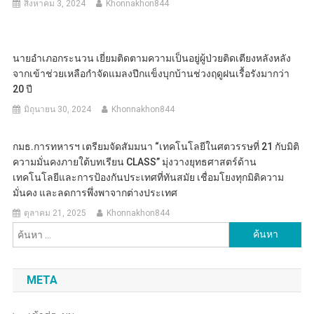
สิงหาคม 3, 2024
Khonnakhon844
นายอำเภอกระนวน เยี่ยมติดตามความเป็นอยู่ผู้ป่วยติดเตียงหลังหลัง
จากเข้าช่วยเหลือกำจัดแมลงปีกแข็งบุกบ้านช่วงฤดูฝนเรื้อรังมากว่า
20 ปี
มิถุนายน 30, 2024
Khonnakhon844
กมธ.การทหารฯ เตรียมจัดสัมมนา “เทคโนโลยีในศตวรรษที่ 21 กับมิติ
ความมั่นคงภายใต้บทเรียน CLASS” มุ่งวางยุทธศาสตร์ด้าน
เทคโนโลยีและการป้องกันประเทศที่ทันสมัย เชื่อมโยงทุกมิติความ
มั่นคง และลดการพึ่งพาจากต่างประเทศ
ตุลาคม 21, 2025
Khonnakhon844
ค้นหา
สำหรับ:
META