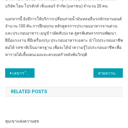
บริษัท โฮม โปรดักส์ เซ็นเตอร์ จํากัด (มหาชน) จำนวน 20 คน
นอกจากนี้ ยังมีการให้บริการเปลี่ยนถ่ายน้ำมันหล่อลื่นรถจักรยานยนต์
จำนวน 100 คัน การฝึกอบรม หลักสูตรการประกอบอาหารจานด่วน
และประกอบอาหาร เมนูข้าวผัดสับปะรด สูตรพิเศษจากกรมพัฒนา
ฝีมือแรงงาน ที่มีเครื่องปรุง ประกอบอาหารเฉพาะ นำไปประกอบอาชีพ
ต่อได้ รสชาติเป็นมาตรฐาน เพื่อจะได้นำความรู้ไปประกอบอาชีพ เพื่อ
หารายได้เลี้ยงตนเองและครอบครัวหลังพ้นวิกฤติ
แนะแนว
เลขาฯ “อารี” ร่วมขับเคลื่อนความปลอดภัยเพื่อลูกจ้าง ตั้งเป้าลดอุบัติเหตุในการทำงานไม่เกิน 1.5 คน : 1,000 คน ในพื้นที่จังหวัดภาคใต้
สวยหวาน! “แข-ศศิวิมล” นางสาวไทยนครพนม ร่วมรำบวงสรวง ท้าววิรูปักโข วัดหัวดอน
เรื่อง
RELATED POSTS
หุบเขาแห่งความสุข