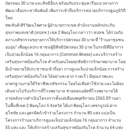
บัตรทอง 30 บาท และสิทธิอื่นๆ พร้อมกับประชุมหารือแนวทางการ
พัฒนาสื่อประชาสัมพันธ์ เพิ่มการเข้าถึงบริการหน่วยบริการปฐมภูมิวิถี
ใหม่
ทพ.สันติ ศิริวัฒนไพศาล ผู้อำนวยการเขต สำนักงานหลักประกัน
สุขภาพแห่งชาติ (สปสช.) เขต 2 พิษณุโลก กล่าวว่า สปสช. ได้ร่วมกับ
สภาเภสัชกรรมขยายการให้บริการบัตรทอง 30 บาท ที่ “ร้านยาชุมชน
อบอุ่น” เพื่อดูแลประชาชนผู้มีสิทธิบัตรทอง 30 บาท ในกรณีที่มีอาการ
เจ็บป่วยเล็กน้อย 16 กลุ่มอาการ (Common Illness) และบริการสร้าง
เสริมสุขภาพป้องกันโรค สำหรับคนไทยทุกสิทธิการรักษาพยาบาล โดย
มีเป้าหมายให้ประชาชนเข้าถึงยา การดูแลเจ็บป่วยเล็กน้อย การสร้าง
เสริมสุขภาพป้องกันโรค ได้อย่างสะดวก รวดเร็ว มีคุณภาพและ
มาตรฐานภายใต้วิชาชีพเภสัชกรรม โดยไม่เสียค่าใช้จ่าย และไม่ต้อง
เดินทางไปรับบริการที่โรงพยาบาล ช่วยลดแออัดที่โรงพยาบาลได้
ภายหลังจากดำเนินโครงการตั้งแต่เดือนพฤศจิกายน 2565 มีร้านยา
ในพื้นที่เขต 2 พิษณุโลก 5 จังหวัด ได้แก่ พิษณุโลก เพชรบูรณ์ ตาก
สุโขทัย และอุตรดิตถ์ เข้าร่วมโครงการ จำนวน 85 แห่ง แบ่งเป็น
โครงการร้านยาบริการดูแลเจ็บป่วยเล็กน้อย 16 กลุ่มอาการ จำนวน
55 แห่ง และ ให้บริการสร้างเสริมสุขภาพป้องกันโรค จำนวน 64 แห่ง