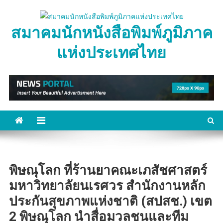
Skip
to
สมาคมนักหนังสือพิมพ์ภูมิภาค
content
แห่งประเทศไทย
พิษณุโลก ที่ร้านยาคณะเภสัชศาสตร์
มหาวิทยาลัยนเรศวร สำนักงานหลัก
ประกันสุขภาพแห่งชาติ (สปสช.) เขต
2 พิษณุโลก นำสื่อมวลชนและทีม