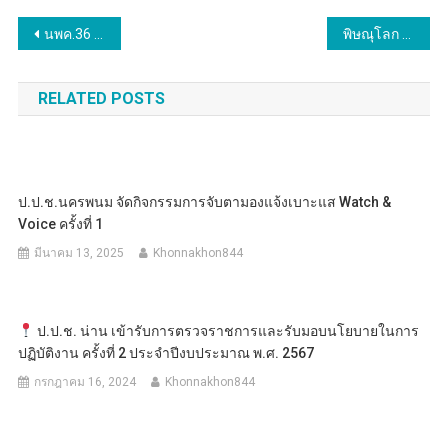
แนะแนว
นพค.36 ร่วมกับชาวสบเมยปลูกป่า
พิษณุโลก อบจ.พิษณุโลก ร่วมอนุรักษ์สืบทอดประเพณีวันเข้าพรรษา ประจำปี 2567
เรื่อง
RELATED POSTS
ป.ป.ช.นครพนม จัดกิจกรรมการจับตามองแจ้งเบาะแส Watch &
Voice ครั้งที่ 1
มีนาคม 13, 2025
Khonnakhon844
ป.ป.ช. น่าน เข้ารับการตรวจราชการและรับมอบนโยบายในการ
ปฏิบัติงาน ครั้งที่ 2 ประจำปีงบประมาณ พ.ศ. 2567
กรกฎาคม 16, 2024
Khonnakhon844