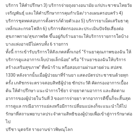
บริการ ให้คำปรึกษา 3) บริการจ่ายถุงยางอนามัย แก่ประชาชนไทยวัย
เจริญพันธุ์ และให้คำปรึกษาการคุมกำเนิด/วางแผนครอบครัว 4)
บริการชุดทดสอบการตั้งครรภ์ด้วยตัวเอง 5) บริการยาเม็ดเสริมธาตุ
เหล็กและกรดโฟลิก 6) บริการคัดกรองและประเมินปัจจัยเสี่ยงต่อ
สุขภาพกาย/สุขภาพจิต ขึ้นอยู่กับร้านยาจะให้บริการรายการใดบ้าง
บางแห่งอาจมีไม่ครบทั้ง 6 รายการ
ทั้งนี้ การเข้ารับบริการให้สังเกตสติ๊กเกอร์ “ร้านยาคุณภาพของฉัน ให้
บริการดูแลอาการเจ็บป่วยเล็กน้อย” หรือ “ร้านยาของฉันให้บริการ
สร้างเสริมสุขภาพ” ที่หน้าร้าน หรือสอบถามผ่านสายด่วน สปสช.
1330 หลังจากนั้นเมื่อผู้ป่วยมาที่ร้านยา แสดงบัตรประชาชนด้วยทุก
ครั้ง เภสัชกรจะตรวจสอบสิทธิผู้ป่วย ซักประวัติ คัดกรองอาการเบื้อง
ต้น ให้คำปรึกษา แนะนำการใช้ยา จ่ายยาตามอาการ และติดตาม
อาการของผู้ป่วยในวันที่ 3 ของการจ่ายยา หากอาการดีขึ้นก็จะสิ้นสุด
การดูแล กรณีอาการแย่ลงหรือมีการเปลี่ยนแปลงก็จะแนะนำให้ไป
รักษาที่สถานพยาบาลประจำตามสิทธิของผู้ป่วยเพื่อเข้าสู่การรักษาต่อ
ไป
ปรีชา นุตจรัส รายงานข่าวพิษณุโลก