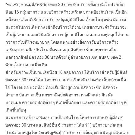
“ขอเชิญชวนผู้มีสิทธิบัตรทอง 30 บาท รับบริการทั้งกรณีเจ็บป่วยเล็ก
น้อย 16 กลุ่มอาการ และบริการสร้างเสริมสุขภาพป้องกันโรค เป็นอีก
หนึ่งทางเลือกที่เรียกว่า บริการปฐมภูมิวิถีใหม่ ตั้งอยู่ในชุมชน มีความ
สะดวกในการเดินทาง เข้าถึงบริการได้ง่าย เภสัชกรประจำร้านยาจะ
เป็นผู้สอบถามและวินิจฉัยอาการ ผู้ป่วยมีโอกาสสอบถามพูดคุยได้นาน
กว่าการไปที่โรงพยาบาล โดยเฉพาะอย่างยิ่งการรับบริการสร้าง
เสริมสุขภาพป้องกันโรค ที่ครอบคลุมสิทธิการรักษาพยาบาลอื่น
นอกจากสิทธิบัตรทอง 30 บาทด้วย” ผู้อำนวยการเขต สปสช.เขต 2
พิษณุโลก กล่าวเพิ่มเติม
สำหรับภาวะเจ็บป่วยเล็กน้อย 16 กลุ่มอาการ ให้บริการสำหรับผู้มีสิทธิ
บัตรทอง 30 บาท ได้แก่ อาการปวดหัว เวียนหัว ปวดข้อ เจ็บกล้ามเนื้อ
ไข้ ไอ เจ็บคอ ปวดท้อง ท้องเสีย ท้องผูก ถ่ายปัสสาวะขัด ปัสสาวะ
ลำบาก ปัสสาวะเจ็บ ตกขาวผิดปกติ อาการทางผิวหนัง ผื่น คัน
บาดแผล ความผิดปกติต่างๆ ที่เกิดขึ้นกับตา และความผิดปกติต่างๆ ที่
เกิดขึ้นกับหู
ส่วนบริการสร้างเสริมสุขภาพป้องกันโรค ให้บริการสำหรับผู้มีสิทธิ
บัตรทอง 30 บาท และสิทธิอื่น 6 รายการ ได้แก่ 1) บริการยาเม็ดคุม
กำเนิดแก่หญิงไทยวัยเจริญพันธุ์ 2. บริการยาเม็ดคุมกำเนิดฉุกเฉินและ