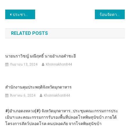
แนะแนว
ประชาชนหลายรายร่ำไห้ ด้วยความปิติยินดี กล่าวขอบคุณพันตำรวจเอก ทวี สอดส่อง รัฐมนตรีว่าการกระทรวงยุติธรรม นำกรมคุ้มครองสิทธิฯ ร่วมกับกรมบังคับคดี กระทรวงยุติธรรม จัดงาน “มหกรรมแก้หนี้ สร้างวิถีแห่งความเป็นธรรม” ไกล่เกลี่ย
ร้อนจัดตายคาใต้ถุนบ้าน อากาศที่เมืองสามหมอกร้อนจัด ชายสูงวัยเสียชีวิตเน่าขึ้นอืดใต้ถุนบ้าน หลังบ่นอากาศร้อนหายใจไม่ทั่วท้อง คาดหลบร้อนไปอยู่ใต้ถุนบ้านเกิดอากาศฮีทสโตรก
เรื่อง
RELATED POSTS
นายนราวิชญ์ มณีฤทธิ์ นายอำเภอคำชะอี
กันยายน 13, 2024
Khonnakhon844
สำนักงานคุมประพฤติจังหวัดมุกดาหาร
สิงหาคม 6, 2024
Khonnakhon844
#)อำเภอดงหลวง(#) จังหวัดมุกดาหาร..ประชุมคณะกรรมการประ
เมินฯ และคณะกรรมการรับรองพื้นที่ปลอดโรคพิษสุนัขบ้า ภายใต้
โครงการสัตว์ปลอดโรค คนปลอดภัย จากโรคพิษสุนัขบ้า