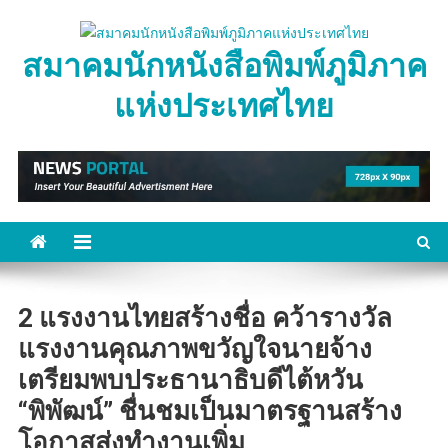
Skip
to
สมาคมนักหนังสือพิมพ์ภูมิภาค
content
แห่งประเทศไทย
2 แรงงานไทยสร้างชื่อ คว้ารางวัล
แรงงานคุณภาพขวัญใจนายจ้าง
เตรียมพบประธานาธิบดีไต้หวัน
“พิพัฒน์” ชื่นชมเป็นมาตรฐานสร้าง
โอกาสส่งทำงานเพิ่ม