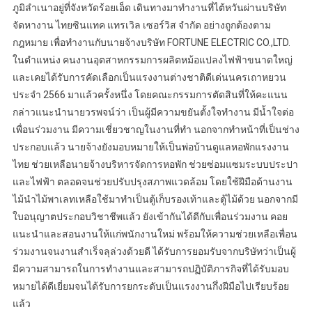
ภูมิลำเนาอยู่ที่จังหวัดร้อยเอ็ด เดินทางมาทำงานที่ไต้หวันผ่านบริษัท
จัดหางาน ไทยซินแทค แทรเวิล เซอร์วิส จำกัด อย่างถูกต้องตาม
กฎหมาย เพื่อทำงานกับนายจ้างบริษัท FORTUNE ELECTRIC CO.,LTD.
ในตำแหน่ง คนงานอุตสาหกรรมการผลิตหม้อแปลงไฟฟ้าขนาดใหญ่
และเคยได้รับการคัดเลือกเป็นแรงงานต่างชาติดีเด่นนครเถาหยวน
ประจำ 2566 มาแล้วครั้งหนึ่ง โดยคณะกรรมการตัดสินที่ให้คะแนน
กล่าวแนะนำนายวรพจน์ว่า เป็นผู้มีความขยันตั้งใจทำงาน มีน้ำใจต่อ
เพื่อนร่วมงาน มีความเชี่ยวชาญในงานที่ทำ นอกจากทำหน้าที่เป็นช่าง
ประกอบแล้ว นายจ้างยังมอบหมายให้เป็นพ่อบ้านดูแลหอพักแรงงาน
ไทย ช่วยเหลือนายจ้างบริหารจัดการหอพัก ช่วยซ่อมแซมระบบประปา
และไฟฟ้า ตลอดจนช่วยปรับปรุงสภาพแวดล้อม โดยใช้ฝีมือด้านงาน
ไม้นำไม้พาเลทเหลือใช้มาทำเป็นตู้เก็บรองเท้าและตู้ไม้ด้วย นอกจากมี
ใบอนุญาตประกอบวิชาชีพแล้ว ยังเข้ากันได้ดีกับเพื่อนร่วมงาน คอย
แนะนำและสอนงานให้แก่พนักงานใหม่ พร้อมให้ความช่วยเหลือเพื่อน
ร่วมงานจนงานสำเร็จลุล่วงด้วยดี ได้รับการยอมรับจากบริษัทว่าเป็นผู้
มีความสามารถในการทำงานและสามารถปฏิบัติภารกิจที่ได้รับมอบ
หมายได้ดีเยี่ยมจนได้รับการยกระดับเป็นแรงงานกึ่งฝีมือไปเรียบร้อย
แล้ว