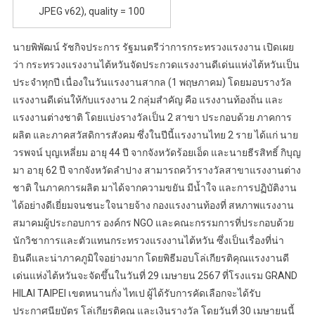
JPEG v62), quality = 100
นายพิพัฒน์ รัชกิจประการ รัฐมนตรีว่าการกระทรวงแรงงาน เปิดเผย
ว่า กระทรวงแรงงานไต้หวันจัดประกวดแรงงานดีเด่นแห่งไต้หวันเป็น
ประจำทุกปี เนื่องในวันแรงงานสากล (1 พฤษภาคม) โดยมอบรางวัล
แรงงานดีเด่นให้กับแรงงาน 2 กลุ่มสำคัญ คือ แรงงานท้องถิ่น และ
แรงงานต่างชาติ โดยแบ่งรางวัลเป็น 2 สาขา ประกอบด้วย ภาคการ
ผลิต และภาคสวัสดิการสังคม ซึ่งในปีนี้แรงงานไทย 2 ราย ได้แก่ นาย
วรพจน์ บุญเหลี่ยม อายุ 44 ปี จากจังหวัดร้อยเอ็ด และนายธีรสิทธิ์ กิบุญ
มา อายุ 62 ปี จากจังหวัดลำปาง สามารถคว้ารางวัลสาขาแรงงานต่าง
ชาติ ในภาคการผลิต มาได้จากความขยัน มีน้ำใจ และการปฏิบัติงาน
ได้อย่างดีเยี่ยมจนชนะใจนายจ้าง กองแรงงานท้องที่ สหภาพแรงงาน
สมาคมผู้ประกอบการ องค์กร NGO และคณะกรรมการที่ประกอบด้วย
นักวิชาการและตัวแทนกระทรวงแรงงานไต้หวัน ซึ่งเป็นเรื่องที่น่า
ยินดีและน่าภาคภูมิใจอย่างมาก โดยพิธีมอบโล่เกียรติคุณแรงงานดี
เด่นแห่งไต้หวันจะจัดขึ้นในวันที่ 29 เมษายน 2567 ที่โรงแรม GRAND
HILAI TAIPEI เขตหนานกั่ง ไทเป ผู้ได้รับการคัดเลือกจะได้รับ
ประกาศนียบัตร โล่เกียรติคุณ และเงินรางวัล โดยวันที่ 30 เมษายนนี้