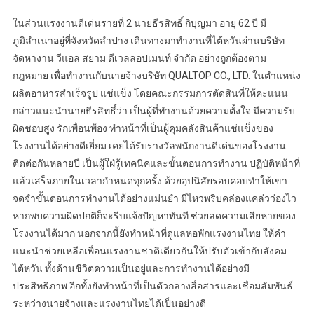
ในส่วนแรงงานดีเด่นรายที่ 2 นายธีรสิทธิ์ กิบุญมา อายุ 62 ปี มี
ภูมิลำเนาอยู่ที่จังหวัดลำปาง เดินทางมาทำงานที่ไต้หวันผ่านบริษัท
จัดหางาน วีแอล สยาม ดีเวลลอปเมนท์ จำกัด อย่างถูกต้องตาม
กฎหมาย เพื่อทำงานกับนายจ้างบริษัท QUALTOP CO., LTD. ในตำแหน่ง
ผลิตอาหารสำเร็จรูป แช่แข็ง โดยคณะกรรมการตัดสินที่ให้คะแนน
กล่าวแนะนำนายธีรสิทธิ์ว่า เป็นผู้ที่ทำงานด้วยความตั้งใจ มีความรับ
ผิดชอบสูง รักเพื่อนพ้อง ทำหน้าที่เป็นผู้คุมคลังสินค้าแช่แข็งของ
โรงงานได้อย่างดีเยี่ยม เคยได้รับรางวัลพนักงานดีเด่นของโรงงาน
ติดต่อกันหลายปี เป็นผู้ใฝ่รู้เทคนิคและขั้นตอนการทำงาน ปฏิบัติหน้าที่
แล้วเสร็จภายในเวลากำหนดทุกครั้ง ด้วยอุปนิสัยรอบคอบทำให้เขา
จดจำขั้นตอนการทำงานได้อย่างแม่นยำ มีไหวพริบคล่องแคล่วว่องไว
หากพบความผิดปกติก็จะรีบแจ้งปัญหาทันที ช่วยลดความเสียหายของ
โรงงานได้มาก นอกจากนี้ยังทำหน้าที่ดูแลหอพักแรงงานไทย ให้คำ
แนะนำช่วยเหลือเพื่อนแรงงานชาติเดียวกันให้ปรับตัวเข้ากับสังคม
ไต้หวัน ทั้งด้านชีวิตความเป็นอยู่และการทำงานได้อย่างมี
ประสิทธิภาพ อีกทั้งยังทำหน้าที่เป็นตัวกลางสื่อสารและเชื่อมสัมพันธ์
ระหว่างนายจ้างและแรงงานไทยได้เป็นอย่างดี