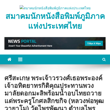
Skip
to
สมาคมนักหนังสือพิมพ์ภูมิภาค
content
แห่งประเทศไทย
ศรีสะเกษ พระเจ้าวรวงศ์เธอพระองค์
เจ้าอทิตยาทรกิติคุณประทานพวง
มาลัยดอกมะลิพร้อมน้ำอบไทยถวาย
แด่พระครูโกศลสิกขกิจ (หลวงพ่อพุฒ
วายาโม) วัดไพรพัฒนา ตำบลไพร