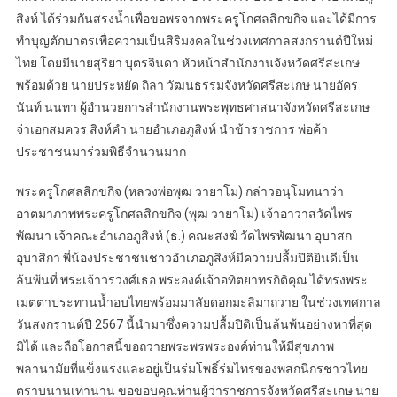
สิงห์ ได้ร่วมกันสรงน้ำเพื่อขอพรจากพระครูโกศลสิกขกิจ และได้มีการ
ทำบุญตักบาตรเพื่อความเป็นสิริมงคลในช่วงเทศกาลสงกรานต์ปีใหม่
ไทย โดยมีนายสุริยา บุตรจินดา หัวหน้าสำนักงานจังหวัดศรีสะเกษ
พร้อมด้วย นายประหยัด ถิลา วัฒนธรรมจังหวัดศรีสะเกษ นายอัคร
นันท์ นนทา ผู้อำนวยการสำนักงานพระพุทธศาสนาจังหวัดศรีสะเกษ
จ่าเอกสมควร สิงห์คำ นายอำเภอภูสิงห์ นำข้าราชการ พ่อค้า
ประชาชนมาร่วมพิธีจำนวนมาก
พระครูโกศลสิกขกิจ (หลวงพ่อพุฒ วายาโม) กล่าวอนุโมทนาว่า
อาตมาภาพพระครูโกศลสิกขกิจ (พุฒ วายาโม) เจ้าอาวาสวัดไพร
พัฒนา เจ้าคณะอำเภอภูสิงห์ (ธ.) คณะสงฆ์ วัดไพรพัฒนา อุบาสก
อุบาสิกา พี่น้องประชาชนชาวอำเภอภูสิงห์มีความปลื้มปิติยินดีเป็น
ล้นพ้นที่ พระเจ้าวรวงศ์เธอ พระองค์เจ้าอทิตยาทรกิติคุณ ได้ทรงพระ
เมตตาประทานน้ำอบไทยพร้อมมาลัยดอกมะลิมาถวาย ในช่วงเทศกาล
วันสงกรานต์ปี 2567 นี้นำมาซึ่งความปลื้มปิติเป็นล้นพ้นอย่างหาที่สุด
มิได้ และถือโอกาสนี้ขอถวายพระพรพระองค์ท่านให้มีสุขภาพ
พลานามัยที่แข็งแรงและอยู่เป็นร่มโพธิ์ร่มไทรของพสกนิกรชาวไทย
ตราบนานเท่านาน ขอขอบคุณท่านผู้ว่าราชการจังหวัดศรีสะเกษ นาย