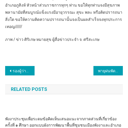
อำเภอภูสิงห์ หัวหน้าส่วนราชการทุกๆ ท่าน ขอให้ทุกท่านจงมีสุขภาพ
พลานามัยที่สมบูรณ์แข็งแรงมีอายุวรรณะ สุขะ พละ หรือคิดปรารถนา
สิ่งใด ขอให้ความคิดความปรารถนานั้นจงเป็นผลสำเร็จจงทุกประการ
เทอญ//////
ภาพ / ข่าว ศิริเกษ หมายสุข ผู้สื่อข่าวประจำ จ. ศรีสะเกษ
แนะแนว
รองผู้ว่าฯยะลา ตรวจเยี่ยม จนท.จุดตรวจร่วม ป้องกันและลดอุบัติเหตุ ช่วงเทศกาลสงกรานต์ ในพื้นที่ อ.รามัน-กรงปินัง ย้ำมาตรการเข้มข้น ลดปัจจัยเสี่ยง ช่วง ปชช.เดินทางกลับ ขณะ อุบัติเหตุทางถนนสะสม 4 วัน จ.ยะลา เกิด 18 ครั้ง เสียชีวิตแล้ว 1 ราย
พายุฝนพัดถล่มเวทีประประกวดนักร้องหางเครื่อง งานประเพณีสงกรานต์ ปี๋ใหม่เมืองนานคร 2567 นายกเทศมนตรีเมืองน่าน คณะกรรม สมาชิกสภาเทศบาลต้องมอบรางวัลกลางพายุ ชุมชนบ้านฟ้าใหม่ครองรางวัลนักร้องหางเครื่อง
เรื่อง
RELATED POSTS
พังงาประชุมเพื่อระดมข้อคิดเห็นเสนอแนะจากภาดส่วนที่เกี่ยวข้อง
ครั้งที่ ๑ ศึกษา ออกแบบผังการพัฒนาพื้นที่ชุมชนเมืองพังงาและอำเภอ