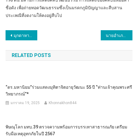
ชื่อดัง เพื่อถ่ายทอดวัฒนธรรมซึ่งเป็นมรดกภูมิปัญญาและสืบสาน
ประเพณีที่งดงามให้คงอยู่สืบไป
แนะแนว
มุกดาหาร เกิดเหตุไฟไหม้กุฎิพระเสียหายทั้งหลัง
นายอำเภอกระนวน ร่วมกับผู้นำชุมชน ติดตามการดูแลผู้ป่วยจิตเวชเรื้อรังในชุมชน ป้องกันการเสพซ้ำ ใช้ชีวิตร่วมกับชุมชนได้อย่างปกติสุข
เรื่อง
RELATED POSTS
“ดร.มหานิยม”ร่วมแสดงมุทิตาจิตอายุวัฒนะ 55 ปี “ท่านเจ้าคุณพระศรี
วิทยาภรณ์”*
มกราคม 19, 2025
Khonnakhon844
พิษณุโลก มทบ.39 ตรวจความพร้อมการบรรเทาสาธารณภัย เตรียม
รับมือเหตุอุทกภัยในปี 2567