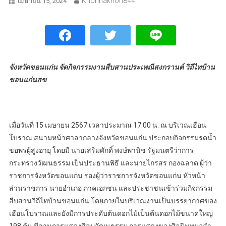
Khonnakhon844
เมษายน 15, 2024
จังหวัดขอนแก่น จัดกิจกรรมงานสืบสานประเพณีสงกรานต์ วิถีไทบ้าน
ขอนแก่นสฃ
เมื่อวันที่ 15 เมษายน 2567 เวลาประมาณ 17.00 น. ณ บริเวณเฮือน
โบราณ สนามหน้าศาลากลางจังหวัดขอนแก่น ประกอบกิจกรรมรดน้ำ
ขอพรผู้สูงอายุ โดยมี นายเสริมศักดิ์ พงษ์พานิช รัฐมนตรีว่าการ
กระทรวงวัฒนธรรม เป็นประธานพิธี และนายไกรสร กองฉลาด ผู้ว่า
ราชการจังหวัดขอนแก่น รองผู้ว่าราชการจังหวัดขอนแก่น หัวหน้า
ส่วนราชการ นายอำเภอ ภาคเอกชน และประชาชนเข้าร่วมกิจกรรม
สืบสานวิถีไทบ้านขอนแก่น โดยภายในบริเวณงานเป็นบรรยากาศของ
เฮือนโบราณและยังมีการประดับต้นดอกไม้เป็นต้นดอกไม้ขนาดใหญ่
198 ต้น มีลานการแสดงศิลปวัฒนธรรม การแสดงของศิลปินหมอลำ