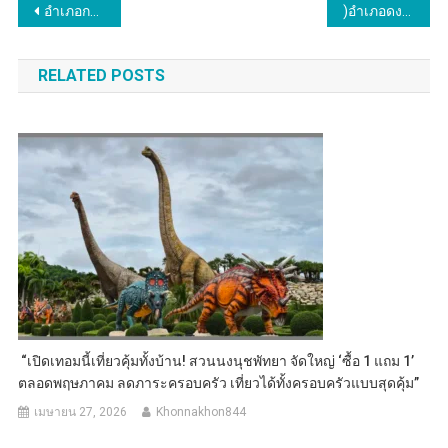
แนะแนว
อำเภอกระนวน จังหวัดขอนแก่น ร่วมกับประชาชนจิตอาสา จัดกิจกรรมน้อมนำแนวพระราชดำริ โครงการ “ทางนี้มีผล ผู้คนรักกัน” สู่การปฏิบัติสร้างความมั่นคงทางอาหาร เพื่อแสดงความจงรักภักดี และสำนึกในพระมหากรุณาธิคุณสมเด็จพระกนิษฐาธิ
)อำเภอดงหลวง(#) จังหวัดมุกดาหาร….ประธานพิธีรดน้ำขอพรนายอำเภอดงหลวง เนื่องในประเพณีสงกรานต์ ปี 2567 เพื่อสืบสานประเพณีอันดีงามของไทยไว้ให้คงอยู่คู่สังคมไทย โดยได้ร่วมกันสรงน้ำพระพุทธรูป และรดน้ำขอพรนายอำเภอดงหลวง
เรื่อง
RELATED POSTS
“เปิดเทอมนี้เที่ยวคุ้มทั้งบ้าน! สวนนงนุชพัทยา จัดใหญ่ ‘ซื้อ 1 แถม 1’
ตลอดพฤษภาคม ลดภาระครอบครัว เที่ยวได้ทั้งครอบครัวแบบสุดคุ้ม”
เมษายน 27, 2026
Khonnakhon844