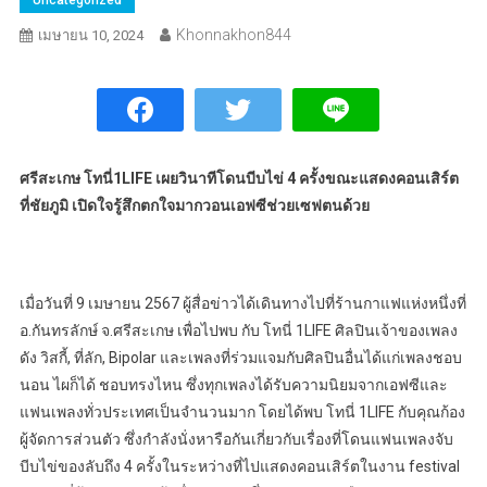
Khonnakhon844
เมษายน 10, 2024
ศรีสะเกษ โทนี่1LIFE เผยวินาทีโดนบีบไข่ 4 ครั้งขณะแสดงคอนเสิร์ต
ที่ชัยภูมิ เปิดใจรู้สึกตกใจมากวอนเอฟซีช่วยเซฟตนด้วย
เมื่อวันที่ 9 เมษายน 2567 ผู้สื่อข่าวได้เดินทางไปที่ร้านกาแฟแห่งหนึ่งที่
อ.กันทรลักษ์ จ.ศรีสะเกษ เพื่อไปพบ กับ โทนี่ 1LIFE ศิลปินเจ้าของเพลง
ดัง วิสกี้, ที่ลัก, Bipolar และเพลงที่ร่วมแจมกับศิลปินอื่นได้แก่เพลงชอบ
นอน ไผก็ได้ ชอบทรงไหน ซึ่งทุกเพลงได้รับความนิยมจากเอฟซีและ
แฟนเพลงทั่วประเทศเป็นจำนวนมาก โดยได้พบ โทนี่ 1LIFE กับคุณก้อง
ผู้จัดการส่วนตัว ซึ่งกำลังนั่งหารือกันเกี่ยวกับเรื่องที่โดนแฟนเพลงจับ
บีบไข่ของลับถึง 4 ครั้งในระหว่างที่ไปแสดงคอนเสิร์ตในงาน festival