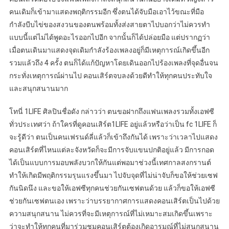
คนเดิมก็เข้ามาแสดงพฤติกรรมอีก ซึ่งตนได้จับมือเอาไว้ขณะที่มือ
กำลังบีบไข่ของสงวนของตนพร้อมทั้งส่งสายตาไปบอกว่าไม่ควรทำ
แบบนี้แต่ไม่ได้พูดอะไรออกไปอีก จากนั้นก็ได้ปล่อยมือ แต่ปรากฏว่า
เมื่อตนเดินมาแสดงจุดเดิมกำลังร้องเพลงอยู่ก็มีเหตุการณ์เกิดขึ้นอีก
รวมแล้วถึง 4 ครั้ง ตนก็ได้แก้ปัญหาโดยเดินออกไปร้องเพลงที่จุดอื่นจน
กระทั่งเหตุการณ์ผ่านไป คอนเสิร์ตจบลงด้วยดีทำให้ทุกคนประทับใจ
และสนุกสนานมาก
โทนี่ 1LIFE ศิลปินชื่อดัง กล่าวว่า ตนขอฝากถึงแฟนเพลงรวมทั้งเอฟซี
ทั่วประเทศว่า ถ้าใครที่ดูคอนเสิร์ต1LIFE อยู่แล้วหรือว่าเป็น fc 1LIFE ก็
จะรู้ดีว่า ตนเป็นคนเฟรนด์ลี่แล้วก็เข้าถึงกันได้ เพราะว่าเวลาไปแสดง
คอนเสิร์ตที่ไหนแต่ละจังหวัดก็จะมีการจับแขนปกติอยู่แล้ว มีการกอด
ได้เป็นแบบการมอบพลังบวกให้กันแต่พอมาช่วงนี้เทศกาลสงกรานต์
ทำให้เกิดมีพฤติกรรมรุนแรงขึ้นมา ไปจับจุดที่ไม่น่าจับก็ขอให้ช่วยเซฟ
กันนิดนึง และขอให้เอฟซีทุกคนช่วยกันเซฟตนด้วย แล้วก็ขอให้เอฟซี
ช่วยกันเซฟตนเอง เพราะว่าบรรยากาศการแสดงคอนเสิร์ตเป็นไปด้วย
ความสนุกสนาน ไม่ควรที่จะมีเหตุการณ์ที่ไม่เหมาะสมเกิดขึ้นเพราะ
ว่าจะทำให้ทุกคนที่มาร่วมชมคอนเสิร์ตต้องเกิดอารมณ์ที่ไม่สนุกสนาน