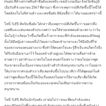
music ที่ห้างสรรพสินค้าชื่อดังแห่งหนึ่ง เขตอำเภอเมือง จังหวัดชัยภูมิ
เมื่อวันที่ 6 เมษายน 2567 ที่ผ่านมา ซึ่งจากเหตุการณ์ที่เกิดขึ้นนี้โทนี่ได้
โพสต์ลงในไอจีส่วนตัว และเพจชื่อดัง อีซ้อขยี้ข่าว ได้มาเผยแพร่ข่าวนี้
โทนี่ 1LIFE ศิลปินชื่อดัง ได้กล่าวถึงเหตุการณ์ที่เกิดขึ้นว่า ขอฝากถึง
เอฟซีและแฟนเพลงทั่วประเทศว่า ขอให้ช่วยเซฟตนด้วย เพราะว่าวัน
นั้นไม่รู้ว่าเกิดอะไรขึ้นเกิดขึ้นเร็วมาก ขณะที่กำลังแสดงคอนเสิร์ตอยู่
นั้นได้มีหญิงสาวคนหนึ่งไว้ผมยาวเบียดเข้ามาหาและใช้มือบีบที่ไข่
ของสงวนของตนอย่างแรง ซึ่งทำให้ตนตกใจและรู้สึกเจ็บ ตนก็ตกใจจึง
ได้รีบจับมือเขาเอาไว้ ก็มองหน้าเค้าอยู่และได้พยายามสื่อสารด้วย
สายตาว่า อย่าทำนะเราคงไม่โอเค ตนตกใจเพราะว่าตนไม่อยากพูด
กับเขาตรงนั้นเนื่องจากคนรอบข้างตัวกำลังสนุกสนานกัน เราไม่อยาก
ให้บรรยากาศรอบตัวเราเสีย พอกลับขึ้นไปบนเวทีเราก็ได้พูดออกไมค์
แต่ว่าพูดเตือนเรื่องนี้ให้เป็นเรื่องตลกไม่อยากให้งานเสีย เพื่อให้เกิด
บรรยากาศเหมือนเป็นกันเองและทุกคนไม่เสียอารมณ์จากความ
สนุกสนาน
โทนี่ 1LIFE ศิลปินนักร้องดัง เล่าต่อไปว่า ขณะที่ตนกำลังแสดง
คอนเสิร์ตต่อไปซึ่งแฟนเพลงกำลังสนุกสนานกันอย่างเต็มที่ หญิงสาว