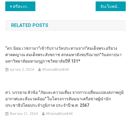
แนะแนว
ศรีสะเกษ ยิ่งใหญ่ตระการตา 10 ชาติแสดงวัฒนธรรมพื้นบ้านที่วัดไพรพัฒนา เพื่อเผยแพร่วัฒนธรรมประเพณี และวัดในพุทธศาสนาให้ชาวต่างชาติได้เห็นและเพื่อเผยแผ่พระพุทธศาสนาให้เป็นที่ยอมรับระดับโลก
จับเว็บพนันออนไลน์ รายใหญ่ เงินหมุนเวียนกว่า 150 ล้านบาท
เรื่อง
RELATED POSTS
“ดร.นิยม เวชกามา”เข้ารับรางวัลประทานจาก”สมเด็จพระอริยวง
ศาคตญาณ สมเด็จพระสังฆราช สกลมหาสังฆปริณายก”วันสถาปนา
มหาวิทยาลัยมหามกุฏราชวิทยาลัยปีที่ 131*
ตุลาคม 2, 2024
Khonnakhon844
สว. บรรยาย หัวข้อ “ภัยและความเสี่ยง จากการเปลี่ยนแปลงสภาพภูมิ
อากาศและสิ่งแวดล้อม” ในโครงการสัมมนาเครือข่ายผู้นำนัก
ประชาธิปไตยประจำภูมิภาค ประจำปี พ.ศ. 2567
สิงหาคม 21, 2024
Khonnakhon844