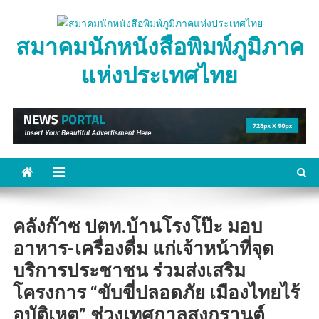
Skip
to
สมาคมนักหนังสือพิมพ์ภูมิภาค
content
แห่งประเทศไทย
คลังก๊าซ ปตท.บ้านโรงโป๊ะ มอบ
อาหาร-เครื่องดื่ม แก่เจ้าหน้าที่จุด
บริการประชาชน ร่วมส่งเสริม
โครงการ “ขับขี่ปลอดภัย เมืองไทยไร้
อุบัติเหตุ” ช่วงเทศกาลสงกรานต์