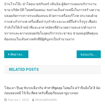
บ้านโรงโป๊ะ นำโดยนายชรินทร์ กลิ่นนิล ผู้จัดการแผนกบริการงาน
ขาย บริษัท OR โดยพร้อมคณะ ขอร่วมเป็นส่วนหนึ่งในการสร้างความ
ปลอดภัยการจราจรบนท้องถนน ด้วยการเครื่องบริโภค ประกอบด้วย
กาแฟ แก้วกาแฟ เครื่องดื่มบำรุงกำลัง และบะหมี่กึ่งสำเร็จรูป เพื่อส่ง
กำลังใจให้เจ้าหน้าที่และอาสาสมัครที่อำนวยความสะดวกด้านการ
จราจรและความปลอดภัยในจุดบริการประชาชน ช่วยลดอุบัติหตุบน
ท้องถนนในเส้นทางหลักที่มีผู้สัญจรเป็นจำนวนมาก
แนะแนว
พัทยาลงนามบันทึกข้อตกลงความร่วมมือ “ทอดไม่ทิ้ง” ท่องเที่ยวปลอดภัย ใส่ใจสุขภาพ รักษาสิ่งแวดล้อม
ขอนแก่น..อำเภอกระนวน มอบทุนอุปการะเด็กของกองทุนพัฒนาเด็กชนบท ในพระราชูปถัมภ์ สมเด็จพระเทพรัตนราชสุดา ฯ สยามบรมราชกุมารี
เรื่อง
RELATED POSTS
โจ๋ยะลา ปืนดุ ขับรถเฉี่ยวกัน ทำท่าทีพูดคุย ไม่พอใจ คว้าปืนยิงใส่ 3 นัด
ก่อนหลบหนี ไร้เจ็บ ที่ตลาดรับซื้อทุเรียนมลายูบางกอก
กันยายน 1, 2024
Khonnakhon844