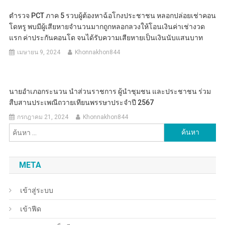
ตำรวจ PCT ภาค 5 รวบผู้ต้องหาฉ้อโกงประชาชน หลอกปล่อยเช่าคอน
โดหรู พบมีผู้เสียหายจำนวนมากถูกหลอกลวงให้โอนเงินค่าเช่างวด
แรก ค่าประกันคอนโด จนได้รับความเสียหายเป็นเงินนับแสนบาท
เมษายน 9, 2024
Khonnakhon844
นายอำเภอกระนวน นำส่วนราชการ ผู้นำชุมชน และประชาชน ร่วม
สืบสานประเพณีถวายเทียนพรรษาประจำปี 2567
กรกฎาคม 21, 2024
Khonnakhon844
ค้นหา
สำหรับ:
META
เข้าสู่ระบบ
เข้าฟีด