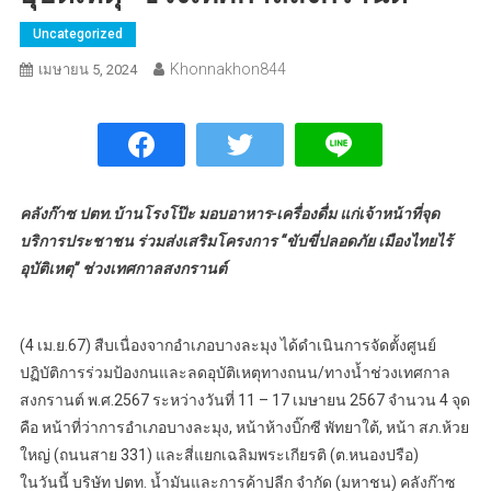
Uncategorized
Khonnakhon844
เมษายน 5, 2024
คลังก๊าซ ปตท.บ้านโรงโป๊ะ มอบอาหาร-เครื่องดื่ม แก่เจ้าหน้าที่จุด
บริการประชาชน ร่วมส่งเสริมโครงการ “ขับขี่ปลอดภัย เมืองไทยไร้
อุบัติเหตุ” ช่วงเทศกาลสงกรานต์
(4 เม.ย.67) สืบเนื่องจากอำเภอบางละมุง ได้ดำเนินการจัดตั้งศูนย์
ปฏิบัติการร่วมป้องกนและลดอุบัติเหตุทางถนน/ทางน้ำช่วงเทศกาล
สงกรานต์ พ.ศ.2567 ระหว่างวันที่ 11 – 17 เมษายน 2567 จำนวน 4 จุด
คือ หน้าที่ว่าการอำเภอบางละมุง, หน้าห้างบิ๊กซี พัทยาใต้, หน้า สภ.ห้วย
ใหญ่ (ถนนสาย 331) และสี่แยกเฉลิมพระเกียรติ (ต.หนองปรือ)
ในวันนี้ บริษัท ปตท. น้ำมันและการค้าปลีก จำกัด (มหาชน) คลังก๊าซ