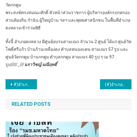
วัดกกตูม
พระสงฆ์ทรงสมณะศักดิ์ หัวหน้าส่วนราชการ ผู้บริหารองค์กรปกครอง
ส่วนท้องถิ่น กำนัน ผู้ใหญ่บ้าน ฯลฯ และพุทธศาสนิกชน ในพื้นที่อำเภอ
ดงหลวงเข้าร่วมพิธี
ทั้งนี้ อำเภอดงหลวง มีศูนย์อบรมสามเณร จำนวน 2 ศูนย์ ได้แก่ ศูนย์วัด
โพธิ์ศรีแก้ว บ้านก้านเหลืองดง ตำบลหนองแคน สามเณร 57 รูป และ
ศูนย์วัดกกตูม บ้านกกตูม ตำบลกกตูม สามเณร 40 รูป รวม 97
รูป/////_///
นราวิชญ์ มณีฤทธิ์
แนะแนว
#)อำเภอดงหลวง(#) จังหวัดมุกดาหาร…อำเภอดงหลวง ร่วมตรวจเยี่ยมการตรวจเลือกทหารกองเกินเข้ารับราชการทหารกองประจำการ (เกณฑ์ทหาร) อำเภอดงหลวง ประจำปี 2567
(#)อำเภอดงหลวง(#) จังหวัดมุกดาหาร…ติดตามการเตรียมการก่อสร้างบ้านตามโครงการ “บ้านกาชาดสร้างสุข บรรเทาทุกข์ บำรุงสุข ปวงประชา”ประจำปี 2567
เรื่อง
RELATED POSTS