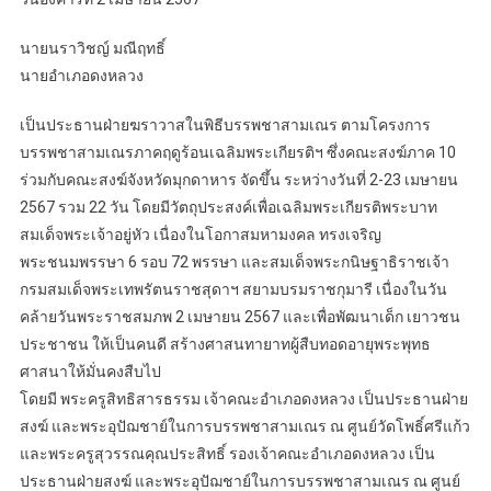
นายนราวิชญ์ มณีฤทธิ์
นายอำเภอดงหลวง
เป็นประธานฝ่ายฆราวาสในพิธีบรรพชาสามเณร ตามโครงการ
บรรพชาสามเณรภาคฤดูร้อนเฉลิมพระเกียรติฯ ซึ่งคณะสงฆ์ภาค 10
ร่วมกับคณะสงฆ์จังหวัดมุกดาหาร จัดขึ้น ระหว่างวันที่ 2-23 เมษายน
2567 รวม 22 วัน โดยมีวัตถุประสงค์เพื่อเฉลิมพระเกียรติพระบาท
สมเด็จพระเจ้าอยู่หัว เนื่องในโอกาสมหามงคล ทรงเจริญ
พระชนมพรรษา 6 รอบ 72 พรรษา และสมเด็จพระกนิษฐาธิราชเจ้า
กรมสมเด็จพระเทพรัตนราชสุดาฯ สยามบรมราชกุมารี เนื่องในวัน
คล้ายวันพระราชสมภพ 2 เมษายน 2567 และเพื่อพัฒนาเด็ก เยาวชน
ประชาชน ให้เป็นคนดี สร้างศาสนทายาทผู้สืบทอดอายุพระพุทธ
ศาสนาให้มั่นคงสืบไป
โดยมี พระครูสิทธิสารธรรม เจ้าคณะอำเภอดงหลวง เป็นประธานฝ่าย
สงฆ์ และพระอุปัฌชาย์ในการบรรพชาสามเณร ณ ศูนย์วัดโพธิ์ศรีแก้ว
และพระครูสุวรรณคุณประสิทธิ์ รองเจ้าคณะอำเภอดงหลวง เป็น
ประธานฝ่ายสงฆ์ และพระอุปัฌชาย์ในการบรรพชาสามเณร ณ ศูนย์