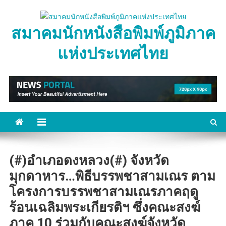
Skip
to
สมาคมนักหนังสือพิมพ์ภูมิภาค
content
แห่งประเทศไทย
(#)อำเภอดงหลวง(#) จังหวัด
มุกดาหาร…พิธีบรรพชาสามเณร ตาม
โครงการบรรพชาสามเณรภาคฤดู
ร้อนเฉลิมพระเกียรติฯ ซึ่งคณะสงฆ์
ภาค 10 ร่วมกับคณะสงฆ์จังหวัด