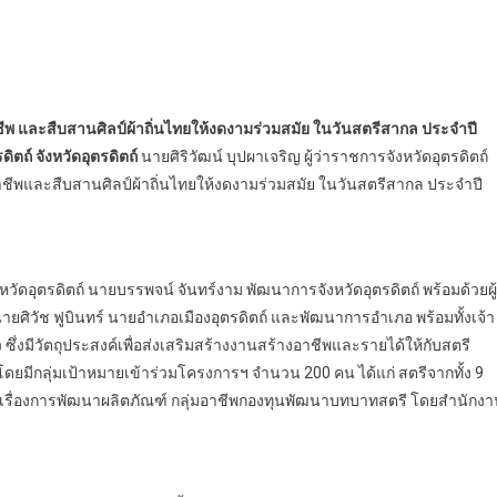
ชีพ และสืบสานศิลป์ผ้าถิ่นไทยให้งดงามร่วมสมัย ในวันสตรีสากล ประจำปี
ิตถ์ จังหวัดอุตรดิตถ์
​ นายศิริวัฒน์ บุปผาเจริญ ผู้ว่าราชการจังหวัดอุตรดิตถ์
ชีพและสืบสานศิลป์ผ้าถิ่นไทยให้งดงามร่วมสมัย ในวันสตรีสากล ประจำปี
อุตรดิตถ์ นายบรรพจน์ จันทร์งาม พัฒนาการจังหวัดอุตรดิตถ์ พร้อมด้วยผู้
ศิวัช​ ฟูบินทร์​ นายอำเภอเมืองอุตรดิตถ์ และพัฒนาการอำเภอ พร้อมทั้งเจ้า
 ซึ่งมีวัตถุประสงค์เพื่อส่งเสริมสร้างงานสร้างอาชีพและรายได้ให้กับสตรี
 โดยมีกลุ่มเป้าหมายเข้าร่วมโครงการฯ จำนวน 200 คน ได้แก่ สตรีจากทั้ง 9
้อเรื่องการพัฒนาผลิตภัณฑ์ กลุ่มอาชีพกองทุนพัฒนาบทบาทสตรี โดยสำนักง