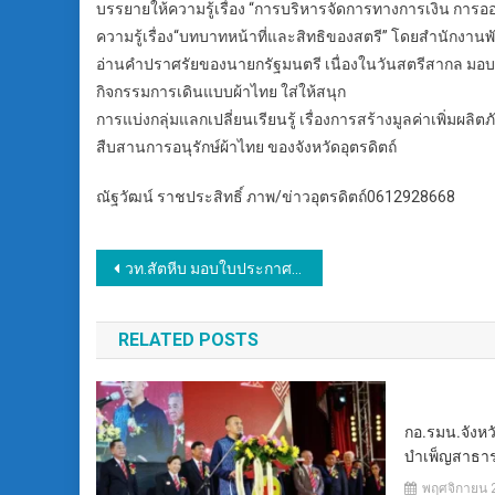
บรรยายให้ความรู้เรื่อง “การบริหารจัดการทางการเงิน การอ
ความรู้เรื่อง“บทบาทหน้าที่และสิทธิของสตรี” โดยสำนักงาน
อ่านคำปราศรัยของนายกรัฐมนตรี เนื่องในวันสตรีสากล มอบเก
กิจกรรมการเดินแบบผ้าไทย ใส่ให้สนุก
การแบ่งกลุ่มแลกเปลี่ยนเรียนรู้ เรื่องการสร้างมูลค่าเพิ่
สืบสานการอนุรักษ์ผ้าไทย ของจังหวัดอุตรดิตถ์
ณัฐวัฒน์​ ราช​ประสิทธิ์​ ภาพ/ข่าว​อุตรดิตถ์​0612928668
แนะแนว
วท.สัตหีบ มอบใบประกาศนียบัตร ผู้สำเร็จการศึกษา ประจำปี 2566
เรื่อง
RELATED POSTS
กอ.รมน.จังห
บำเพ็ญสาธา
พฤศจิกายน 