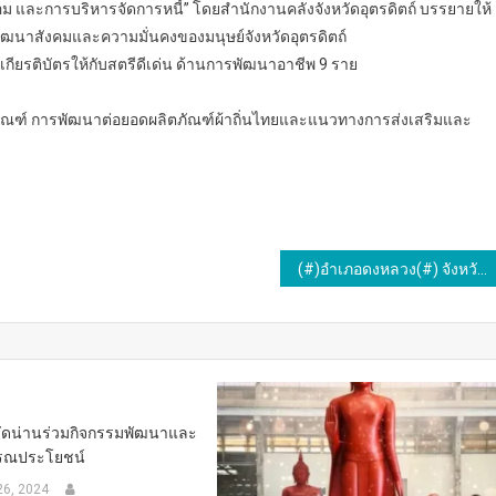
อม และการบริหารจัดการหนี้” โดยสำนักงานคลังจังหวัดอุตรดิตถ์ บรรยายให้
พัฒนาสังคมและความมั่นคงของมนุษย์จังหวัดอุตรดิตถ์
ียรติบัตรให้กับสตรีดีเด่น ด้านการพัฒนาอาชีพ 9 ราย
มผลิตภัณฑ์ การพัฒนาต่อยอดผลิตภัณฑ์ผ้าถิ่นไทยและแนวทางการส่งเสริมและ
(#)อำเภอดงหลวง(#) จังหวัดมุกดาหารพิธีอ่านสารตราตั้งเจ้าอาวาส พระอธิการวุฒิไกร ปสุโต เป็นเจ้าอาวาสวัดศรีบุญเรือง ต.หนองแคน อ.ดงหลวง จ.มุกดาหาร
วัดน่านร่วมกิจกรรมพัฒนาและ
รณประโยชน์
26, 2024