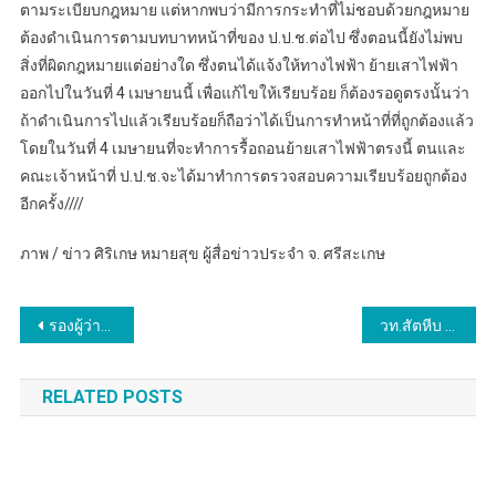
ตามระเบียบกฎหมาย แต่หากพบว่ามีการกระทำที่ไม่ชอบด้วยกฎหมาย
ต้องดำเนินการตามบทบาทหน้าที่ของ ป.ป.ช.ต่อไป ซึ่งตอนนี้ยังไม่พบ
สิ่งที่ผิดกฎหมายแต่อย่างใด ซึ่งตนได้แจ้งให้ทางไฟฟ้า ย้ายเสาไฟฟ้า
ออกไปในวันที่ 4 เมษายนนี้ เพื่อแก้ไขให้เรียบร้อย ก็ต้องรอดูตรงนั้นว่า
ถ้าดำเนินการไปแล้วเรียบร้อยก็ถือว่าได้เป็นการทำหน้าที่ที่ถูกต้องแล้ว
โดยในวันที่ 4 เมษายนที่จะทำการรื้อถอนย้ายเสาไฟฟ้าตรงนี้ ตนและ
คณะเจ้าหน้าที่ ป.ป.ช.จะได้มาทำการตรวจสอบความเรียบร้อยถูกต้อง
อีกครั้ง////
ภาพ / ข่าว ศิริเกษ หมายสุข ผู้สื่อข่าวประจำ จ. ศรีสะเกษ
แนะแนว
รองผู้ว่าฯ ขอนแก่น พร้อมนายอำเภอกระนวน ผู้นำท้องที่ ผู้นำท้องถิ่น กิ่งกาชาดอำเภอกระนวน และภาคเอกชน ลงพื้นที่ช่วยเหลือผู้ประสบวาตภัยทุกมิติ พบครัวเรือนทรัพย์สินเสียหายมาก 33 ครัวเรือน
วท.สัตหีบ มอบใบประกาศนียบัตร ผู้สำเร็จการศึกษา ประจำปี 2566
เรื่อง
RELATED POSTS