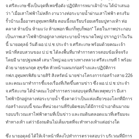
จ.ศรีสะเกษ ซึ่งเป็นจุดที่เพจชื่อดัง ปฏิบัติการหมาเฝ้าบ้าน ได้นำเสนอ
ว่า “เมื่อเสาไฟฟ้าไม่หลีก งานวางท่อระบายน้ำผ่านเสาไฟฟ้า ตรงริม
รั้วบ้านเอื้ออาทรอุทุมพรพิสัย ตอนนี้ถมเรียบร้อยเตรียมปูทางเท้า ท่อ
คลาส ห้ามบิ่น ห้ามแว่ง ห้ามพอก พี่แกก็ทุบก็พอก” โดยในภาพประกอบ
เป็นภาพเสาไฟฟ้าปักอยู่กลางท่อระบายน้ำขนาดใหญ่ ปรากฏว่าในวัน
นี้ นายอดุลย์ วันดี ผอ.ป.ป.ช.ประจำ จ.ศรีสะเกษ พร้อมด้วยคณะเจ้า
หน้าที่สอบสวนของ ป.ป.ช.ได้ลงพื้นที่มาทำการตรวจสอบข้อเท็จจริง
โดยมี นายปฐมพงศ์ เสนาใหญ่ ผอ.แขวงทางหลวง ศรีสะเกษที่ 1 พร้อม
ด้วย นายธนกฤต สุขชิต หัวหน้าแผนกก่อสร้างและปฏิบัติการ
กฟภ.อุทุมพรพิสัย นายสิริ สิงหรัตน์ นายช่างโครงการก่อสร้างสาย 226
และคณะมาทำการชี้แจงเรื่องที่เกิดขึ้นตามข่าว ซึ่ง ผอ.ป.ป.ช.ประจำ
จ.ศรีสะเกษ ได้นำคณะไปทำการตรวจสอบจุดที่เกิดเหตุพบว่า มีเสา
ไฟฟ้าปักอยู่กลางท่อระบายน้ำ ซึ่งคาดว่าเป็นแห่งเดียวของโลกที่มีการ
ก่อสร้างแบบนี้ ขณะที่หน่วยงานที่รับผิดชอบได้มีการนำเอาดินมาถม
รอบบริเวณเสาไฟฟ้าตามที่เป็นข่าว และถมดินตลอดแนวที่เตรียมจะ
ทำทางเท้า แต่ว่ายังถมดินไม่เต็มเขตที่จะทำทางเท้าแต่อย่างใด
ซึ่ง นายอดุลย์ ได้ให้เจ้าหน้าที่ลงไปทำการตรวจสอบว่า บริเวณที่มีการ