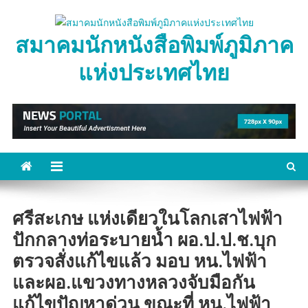
Skip
to
สมาคมนักหนังสือพิมพ์ภูมิภาค
content
แห่งประเทศไทย
ศรีสะเกษ แห่งเดียวในโลกเสาไฟฟ้า
ปักกลางท่อระบายน้ำ ผอ.ป.ป.ช.บุก
ตรวจสั่งแก้ไขแล้ว มอบ หน.ไฟฟ้า
และผอ.แขวงทางหลวงจับมือกัน
แก้ไขปัญหาด่วน ขณะที่ หน.ไฟฟ้า