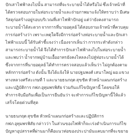
ปักเสาไฟฟ้าลงไปนั้น สามารถที่จะระบายน้ำได้หรือไม่ ซึ่งเจ้าหน้าที่
ได้ตรวจสอบภายในท่อระบายน้ำและถ่ายภาพมาแจ้งให้ทราบว่า มีเศษ
วัสดุก่อสร้างอยู่รอบบริเวณที่เสาไฟฟ้าปักอยู่ แต่ว่ายังคงสามารถ
ระบายน้ำได้สะดวก จากการที่นายอดุลย์ ได้สอบถามเจ้าหน้าที่ควบคุม
การก่อสร้างว่า เพราะเหตุใดจึงมีการก่อสร้างท่อระบายน้ำและปักเสา
ไฟฟ้าแบบนี้ ได้รับคำชี้แจงว่า เนื่องจากเห็นว่า การกระทำดังกล่าว
สามารถระบายน้ำได้ จึงได้ทำการปักเสาไฟฟ้าลงไปในท่อระบายน้ำ
และพบว่า น้ำจากหมู่บ้านเอื้ออาทรยังคงไหลลงไปสู่ท่อระบายน้ำได้
ซึ่งจากการที่นายอดุลย์ ได้ทำการตรวจสอบแล้วเห็นว่า ไม่ถูกต้องตาม
หลักการก่อสร้าง ดังนั้น จึงได้แจ้งให้ นายปฐมพงศ์ เสนาใหญ่ ผอ.แขวง
ทางหลวงศรีสะเกษที่ 1 และนายธนกฤต สุขชิต หัวหน้าแผนกก่อสร้าง
และปฏิบัติการ กฟภ.อุทุมพรพิสัย ร่วมกันแก้ไขปัญหานี้ โดยขอให้
ทำการจับมือกันเพื่อเป็นการยืนยันว่า จะทำการแก้ไขปัญหานี้ให้แล้ว
เสร็จโดยด่วนที่สุด
นายธนกฤต สุขชิต หัวหน้าแผนกก่อสร้างและปฏิบัติการ
กฟภ.อุทุมพรพิสัย กล่าวว่า ในส่วนของไฟฟ้าก็จะเร่งดำเนินการแก้ไข
ปัญหาอุปสรรคที่ผ่านมาก็คือแนวท่อของประปามันแคบมากที่จะขยาย