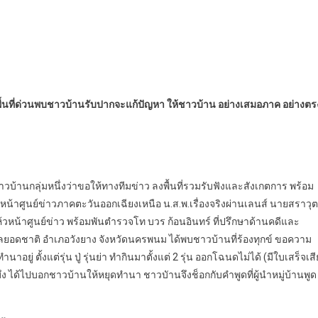
พื้นที่ด่วนพบชาวบ้านรับปากจะแก้ปัญหา ให้ชาวบ้าน อย่างเสมอภาค อย่างตร
บ้านกลุ่มหนึ่งว่าขอให้ทางทีมข่าว ลงพื้นที่รวมรับฟังและสังเกตการ พร้อม
ัวหน้าศูนย์ข่าวภาคตะวันออกเฉียงเหนือ น.ส.พ.เรื่องจริงผ่านเลนส์ นายสราวุต
วหน้าศูนย์ข่าว พร้อมพันตำรวจโท บวร ก้อนอินทร์ ที่ปรึกษาด้านคดีและ
ตำบลยอดชาติ อำเภอวังยาง จังหวัดนครพนม ได้พบชาวบ้านที่ร้องทุกข์ ขอความ
ำนาอยู่ ตั้งแต่รุ่น ปู่ รุ่นย่า ทำกินมาตั้งแต่ 2 รุ่น ออกโฉนดไม่ได้ (มีใบเสร็จเสี
งบึง ได้ไปบอกชาวบ้านให้หยุดทำนา ชาวบัานจึงช็อกกับคำพูดที่ผู้นำหมู่บ้านพูด