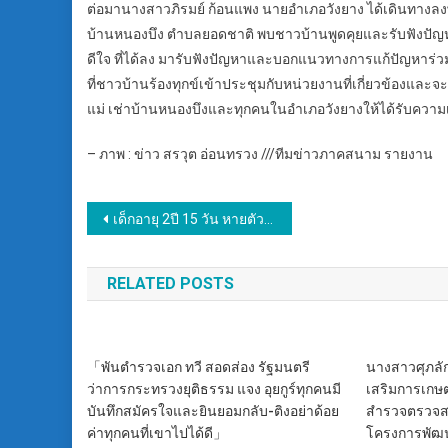
ต่อมานางสาวภิรมย์ ก้อนแพง นายอำเภอวังยาง ได้เดินทางลงพื้
บ้านหนองบึง ตำบลยอดชาติ พบชาวบ้านพูดคุยและรับฟังปัญห
ดีใจ ที่ได้ลง มารับฟังปัญหาและบอกแนวทางการแก้ปัญหาร่
ที่ชาวบ้านร้องทุกข์เข้าประชุมกับหน่วยงานที่เกี่ยวข้องแ
แม่ เช่าบ้านหนองบึงและทุกคนในอำเภอวังยางให้ได้รับความ
– ภาพ : ข่าว สรวุต อ่อนทรวง ///ทีมข่าวภาคสนาม รายงาน
แนะแนว
เด็กอายุ 2ปี 15 วัน หายตัว พบเห็น หรือมีเบาะแสแจ้ง 191
เรื่อง
RELATED POSTS
「พันตำรวจเอก ทวี สอดส่อง รัฐมนตรี
นางสาวศุภลัก
ว่าการกระทรวงยุติธรรม แจง อุยกูร์ทุกคนมี
เสริมการเกษตรป
บันทึกสมัครใจและยินยอมกลับ-ติงอย่าด้อย
สำรวจตรวจส
ค่าทุกคนที่เขาไปได้ดี」
โครงการพัฒน