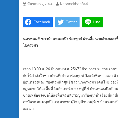
Khonnakhon844
มีนาคม 27, 2024
Facebook
Twitter
Line
นครพนม !! ชาวบ้านหนองบึง ร้องทุกข์ ผ่านสื่อ นายอำเภอลง
ไปตรงมา
เวลา 13.00 น. 26 มีนาคม พ.ศ. 2567 ได้รับการประสานจากชาว
กับให้กำลังใจชาวบ้านที่เข้ามาร้องทุกข์ จึงแจ้งทีมข่าวและห
อ่อนทรวงและ รองหัวหน้าศูนย์ข่าว นางภัทรภา เคนโมง รองห้
กฎหมาย ได้ลงพื้นที่ ในอำเภอวังยาง หมู่ที่ 4 บ้านหนองบึง
ช่วยเหลือจริงขอให้ลงพื้นที่รับฟัง”ปัญหาร้องทุกข์” เรื่องที่นาที่ท
ภาษีจาก อบต.ทุกปี) เหตุมาจาก ผู้ใหญ่บ้าน หมู่ที่ ๔ บ้านหนอ
ออกมา