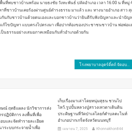
นที่พบชาวบ้านพร้อม นายธงชัย วังทะพันธ์ ปลัดอำเภอ เวลา 16:00 น ที่หมู่ 
าที่ชาวบ้านเคยร้องผ่านศูนย์ดำรงธรรม มาแล้ว และ ทางนายอำเภอ สาว สุ
วมกันกับชาวบ้านด้วยตนเองและบอกชาวบ้านว่ายินดีรับฟังปัญหาและนำปัญ
ละจะแก้ไขปัญหา แบบตรงไปตรงมา เพื่อปากท้องของประชาชนชาวบ้าน พ่อพ่อแม
เป็นธรรมอย่างเสมอภาคเหมือนกันทั่วอำเภอด้วยกัน
โรงพยาบาลอุตร์ดิ์ตถ์ จัดอบรมประชุมชี้แจงบุคลากรผู้รับผิดชอบงาน คุ้มครอง ผู้บริโภคอาสาสมัครสาธารณสุข และตัวแทนองค์กรปกครองส่วนท้องถิ่น / ประจำปีงบประมาณ 2567
เก็บเรื่องมาเล่าโดยหนุ่มสุธน ชวนไป
ไหว้.รูปปั้นหลวงปู่สรวงเทวดาเดินดิน
ษณ์ ฤทธิแผลง นักวิชาการส่ง
ประดิษฐานที่วัดป่าเลไลยก์ตำบลตะไนท์
ฏิบัติการ ลงพื้นที่เพื่อ
อำเภอปากเกร็ดจังหวัดนนทบุรี
อบและจัดทำรายละเอียด
าระบบกระจายน้ำเพื่อ
เมษายน 7, 2025
Khonnakhon844