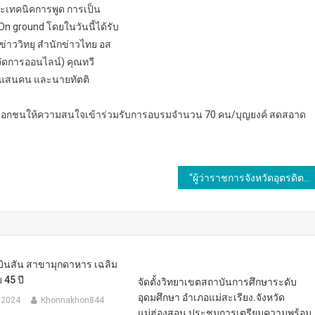
ละเทคนิคการพูด การเป็น
On ground โดยในวันนี้ได้รับ
่อข่าววิทยุ สำนักข่าวไทย อส
จัดการออนไลน์) คุณทวี
45 แสนคน และนายทัตติ
 ภาคเอกชนให้ความสนใจเข้าร่วมรับการอบรมจำนวน 70 คน/บุญยงค์ สดสอาด
“ผู้ว่าราชการจังหวัดอุตรดิตถ์ เปิดปฏิบัติการ Kick off กิจกรรมวัดสีขาวของจังหวัดอุตรดิตถ์ และมาตรการ Re-X-ray ตามนโยบายเร่งด่วนของรัฐบาล (Quick win) ในการลดความรุนแรงของปัญหายาเสพติดในระยะ 1 ปี”
บินสัน สาขามุกดาหาร เฉลิม
45 ปี
จัดตั้งวิทยาเขตสถาบันการศึกษาระดับ
อุดมศึกษา อำเภอแม่สะเรียง.จังหวัด
 2024
Khonnakhon844
แม่ฮ่องสอน ประชุมการเตรียมความพร้อม