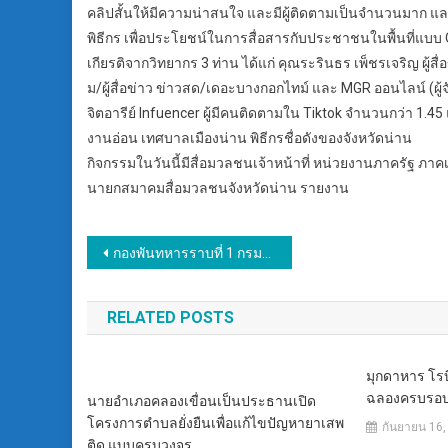
คลิปสั้นให้มีความน่าสนใจ และมีผู้ติดตามเป็นจำนวนมาก แ
พิธีกร เพื่อประโยชน์ในการสื่อสารกับประชาชนในพื้นที่แบบ 
เกียรติจากวิทยากร 3 ท่าน ได้แก่ คุณระรินธร เพ็ชรเจริญ ผู้สื
ม/ผู้สื่อข่าว ข่าวสด/เดอะบางกอกไทม์ และ MGR ออนไลน์ (ผู้
จิตอารีย์ Infuencer ผู้มีคนติดตามใน Tiktok จำนวนกว่า 1.
งานอ่อน เทศบาลเมืองน่าน พิธีกรชื่อดังของจังหวัดน่าน
กิจกรรมในวันนี้มีสื่อมวลชนเจ้าหน้าที่ หน่วยงานภาครัฐ
นายกสมาคมสื่อมวลชนจังหวัดน่าน รายงาน
แนะแนว
กองพันทหารราบที่ 1 กรมทหารราบที่ 13 บริจาคโลหิตช่วยเหลือประชาชน
เรื่อง
RELATED POSTS
มุกดาหาร โร
ฉลองครบรอบ 
นายอำเภอคลองเขื่อนเป็นประธานเปิด
โครงการตำบลยั่งยืนเพื่อแก้ไขปัญหายาเสพ
กันยายน 16,
ติด แบบครบวงจร