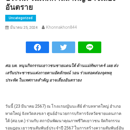
อันตราย
Uncategorized
Khonnakhon844
มีนาคม 25, 2024
ศอ.บต. หนุนกิจกรรมเยาวชนชายแดนใต้ ด้านแม่ทัพภาค 4 เผย ส่ง
เสริมประชาชนแต่งกายตามอัตลักษณ์ วอน ร่วมสอดส่องจุดพลุ
ประทัด ในเทศกาลสำคัญ อาจเสี่ยงอันตรายง
วันนี้ (23 มีนาคม 2567) ณ โรงแรมญันนะตีย์ ตำบลหาดใหญ่ อำเภอ
หาดใหญ่ จังหวัดสงขลา ศูนย์อำนวยการบริหารจังหวัดชายแดนภาค
ใต้ (ศอ.บต.) ร่วมกับ สถาบันพัฒนาคุณภาพชีวิตเยาวชน จัดกิจกรรม
รอมฎอน:เยาวชนสัมพันธ์ประจำปี 2567 ในการสร้างความสัมพันธ์อัน