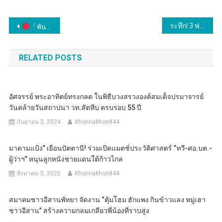
แนะแนว
ระทึก! 3 พ่อ แม่ ลูก แม่ ขับรถหลับในชนท้ายรถกระบะจอดอยู่พลิกคว่ำ เกิดเหตุที่หน้าโรงพยาบาล อ.เภอพังโคน จ.สกลนคร รถหมุนชนกับรถกระบะที่จอดอยู่ข้างทาง ส่วนคนขับปลอดภัย ไม่ได้รับบาดเจ็บ ส่วนผู้โดยสารบาดเจ็บเล็กน้อย และเด็กวัยขวบเศษ ปลดภัย เชื่อบารมี “พ่อเหิน” ช่วยรอดตายหวุดหวิด
「พันตำรวจเอก ทวี สอดส่อง รัฐมนตรีว่าการกระทรวงยุติธรรม จัดงานสถาปนากระทรวงยุติธรรม ครบรอบ 133 ปี ลดความเหลื่อมล้ำ สร้างความยุติธรรมนำประเทศ」
เรื่อง
RELATED POSTS
อัศจรรย์ พระอาทิตย์ทรงกลด ในพิธีบวงสรวงองค์สมเด็จปรมาจารย์
วันคล้ายวันสถาปนา วท.สัตหีบ ครบรอบ 55 ปี
กันยายน 3, 2024
Khonnakhon844
มาดามแป้ง” เยือนปัตตานี! ร่วมเปิดแมตช์ประวัติศาสตร์ “ทวี-ศอ.บต.-
ผู้ว่าฯ” หนุนลูกหนังชายแดนใต้ก้าวไกล
สิงหาคม 3, 2025
Khonnakhon844
สมาคมชาวอีสานพัทยา จัดงาน “ตุ้มโฮม ฮักแพง กินข้าวแลง หมู่เฮา
ชาวอีสาน” สร้างความกลมเกลียวพี่น้องที่ราบสูง