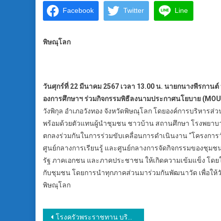
Facebook
Twitter
Line
พิษณุโลก
วันศุกร์ที่ 22 มีนาคม 2567 เวลา 13.00 น. นายกนางพีรกานต์
องการศึกษาฯ ร่วมกิจกรรมพิธีลงนามประกาศนโยบาย (MOU) ขั
วังพิกุล อำเภอวังทอง จังหวัดพิษณุโลก โดยองค์การบริหารส่ว
พร้อมด้วยตัวแทนผู้นำชุมชน ชาวบ้าน สถานศึกษา โรงพยาบาลส
ตกลงร่วมกันในการร่วมขับเคลื่อนการดำเนินงาน “โครงการวัด
ศูนย์กลางการเรียนรู้ และศูนย์กลางการจัดกิจกรรมของชุมชน ร
รัฐ ภาคเอกชน และภาคประชาชน ให้เกิดความเข้มแข็ง โดยใช้แ
กับชุมชน โดยการนำทุกภาคส่วนมาร่วมกันพัฒนาวัด เพื่อให้วั
พิษณุโลก
แนะแนว
โรงครัวพระราชทาน บริการประชาชน งานประเพณีหกเป็ง จ.น่าน“