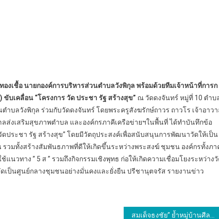
 ทองเชื้อ นายกองค์การบริหารส่วนตำบลวังพิกุล พร้อมด้วยทีมเจ้าหน้าที่การก
บเคลื่อน “โครงการ วัด ประชา รัฐ สร้างสุข”
ณ วัดดงจันทร์ หมู่ที่ 10 ตำบ
นตำบลวังพิกุล ร่วมกับวัดดงจันทร์ โดยพระครูสังฆรักษ์ถาวร ถาวโร เจ้าอาว
่งเสริมสุขภาพตำบล และองค์กรภาคีเครือข่ายฯในพื้นที่ ได้ทำบันทึกข้อ
ประชา รัฐ สร้างสุข” โดยมีวัตถุประสงค์เพื่อสนับสนุนการพัฒนาวัดให้เป็น
วมทั้งสร้างสัมพันธภาพที่ดีให้เกิดขึ้นระหว่างพระสงฆ์ ชุมชน องค์กรทั้งภา
นวทาง ” 5 ส ” รวมถึงกิจกรรมเชิงพุทธ ก่อให้เกิดความเชื่อมโยงระหว่างว
ดเป็นศูนย์กลางชุมชนอย่างมั่นคงและยั่งยืน ปรีชานุตจรัส รายงานข่าว
สมเด็จธงชัย” ย้ำหมู่บ้านศีล 5 ดีเด่น ต้องเป็นต้นแบบสร้างสันติสุข