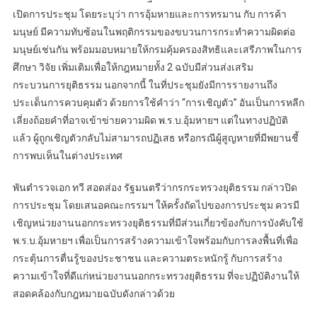
เปิดการประชุม โดยระบุว่า การอุ้มหายและการทรมาน กับ การค้า
มนุษย์ มีความทับซ้อนในพฤติกรรมของขบวนการกระทำความผิดต่อ
มนุษย์เช่นกัน พร้อมมอบหมายให้กรมคุ้มครองสิทธิและเสรีภาพในการ
ศึกษา วิจัย เพิ่มเติมเพื่อให้กฎหมายทั้ง 2 ฉบับมีส่วนส่งเสริม
กระบวนการยุติธรรม นอกจากนี้ ในที่ประชุมยังมีการรายงานถึง
ประเด็นการควบคุมตัว ด้วยการใช้คำว่า “การเชิญตัว” อันเป็นการหลีก
เลี่ยงถ้อยคำที่อาจเข้าข่ายความผิด พ.ร.บ.อุ้มหายฯ แต่ในทางปฏิบัติ
แล้ว ผู้ถูกเชิญตัวกลับไม่สามารถปฏิเสธ หรือกรณีผู้สูญหายที่มีพยานชี้
การพบเห็นในต่างประเทศ
พันตำรวจเอก ทวี สอดส่อง รัฐมนตรีว่ากรกระทรวงยุติธรรม กล่าวปิด
การประชุม โดยเสนอคณะกรรมฯ ให้ครั้งถัดไปของการประชุม ควรมี
เชิญหน่วยงานนอกกระทรวงยุติธรรมที่มีส่วนเกี่ยวข้องกับการบังคับใช้
พ.ร.บ.อุ้มหายฯ เพื่อเป็นการสร้างความเข้าใจพร้อมกับการลงพื้นที่เพื่อ
กระตุ้นการตื่นรู้ของประชาชน และความตระหนักรู้ กับการสร้าง
ความเข้าใจที่ดีแก่หน่วยงานนอกกระทรวงยุติธรรม ที่จะปฏิบัติงานให้
สอดคล้องกับกฎหมายฉบับดังกล่าวด้วย