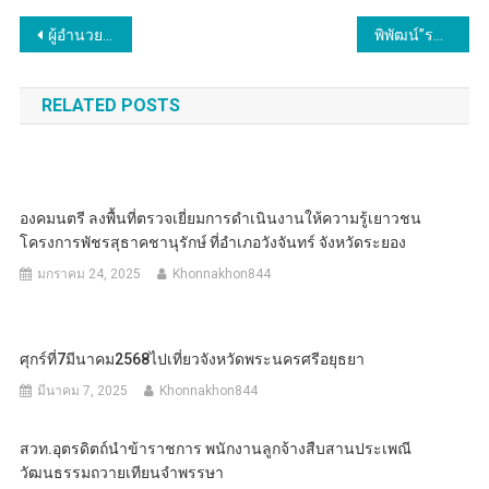
แนะแนว
ผู้อำนวยการสำนักประชาสัมพันธ์เขต 4 และคณะ พิจารณาผลการดำเนินงานโครงการสถานีวิทยุกระจายเสียงแห่งประเทศไทยดีเด่น และสำนักงานประชาสัมพันธ์จังหวัด ดีเด่น ประจำปี 2566
พิพัฒน์”รมว.แรงงาน รุกโรงงานอยุธยา สร้างต้นแบบสวัสดิการ ศูนย์กลางอุตฯ ภาคกลาง พร้อมแนะอาชีพอิสระเพิ่มรายได้ ให้กองทุนกู้รับงานดอก 0%
เรื่อง
RELATED POSTS
องคมนตรี ลงพื้นที่ตรวจเยี่ยมการดำเนินงานให้ความรู้เยาวชน
โครงการพัชรสุธาคชานุรักษ์ ที่อำเภอวังจันทร์ จังหวัดระยอง
มกราคม 24, 2025
Khonnakhon844
ศุกร์ที่7มีนาคม2568ไปเที่ยวจังหวัดพระนครศรีอยุธยา
มีนาคม 7, 2025
Khonnakhon844
สวท.อุตรดิตถ์นำข้าราชการ พนักงานลูกจ้างสืบสานประเพณี
วัฒนธรรมถวายเทียนจำพรรษา