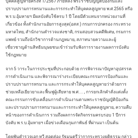
บุคคลสูญหายครั้งที่ 1/2567 ภายหลัง พระราชบัญญัติป้องกันและ
ปราบปรามการทรมานและการกระทำให้บุคคลสูญหาย พ.ศ.2565 หรือ
พ.ร.บ.อุ้มหายฯ มีผลบังคับใช้ครบ 1 ปี โดยมีตัวแทนจากหน่วยงานที่
เกี่ยวข้อง ทั้งสำนักงานอัยการสูงสุด(อสส.) กรมการปกครอง กระทรวง
มหาดไทย, สำนักงานตำรวจแห่งชาติ, กรมสอบสวนคดีพิเศษ, กรมการ
แพทย์ รวมถึงนักวิชาการด้านกฎหมาย, สภาทนายความและผู้
เชี่ยวชาญด้านสิทธิมนุษยชนเข้าร่วมรับฟังการรายงานผลการบังคับ
ใช้กฎหมาย
จาก 5 วาระในการประชุมที่ประกอบด้วย การพิจารณาปัญหาอุปสรรค
การดำเนินงาน และพิจารณาร่างระเบียบคณะกรรมการป้องกันและ
ปราบปรามการทรมาน และการกระทำให้บุคคลสูญหายว่าด้วยการ
ช่วยเหลือเยียวยาและฟื้นฟูผู้เสียหาย พ.ศ….. , การยกเลิกคำสั่งแต่งตั้ง
คณะกรรมการขับเคลื่อนการดำเนินงานตามพระราชบัญญัติป้องกัน
และปราบปรามการทรมานและการกระทำให้บุคคลสูญหาย, ความคืบ
หน้าของการดำเนินการ รวมถึงผลการจัดกิจกรรมครบรอบ 1 ปีการ
บังคับ พ.ร.บ.อุ้มหายฯ เมื่อข่วงเดือนกุมภาพันธ์ ที่ผ่านมา เป็นต้น
โดยพันตำรวจเอก ทวี สอดส่อง รัฐมนตรีว่ากากระทรวงยุติธรรม กล่าว