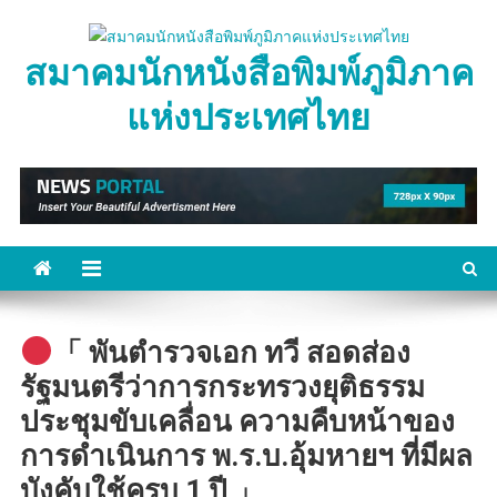
Skip
to
สมาคมนักหนังสือพิมพ์ภูมิภาค
content
แห่งประเทศไทย
「 พันตำรวจเอก ทวี สอดส่อง
รัฐมนตรีว่าการกระทรวงยุติธรรม
ประชุมขับเคลื่อน ความคืบหน้าของ
การดำเนินการ พ.ร.บ.อุ้มหายฯ ที่มีผล
บังคับใช้ครบ 1 ปี 」