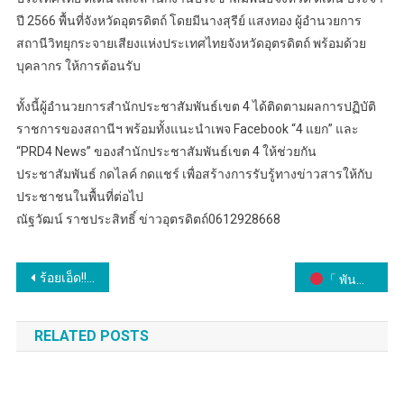
ปี 2566 พื้นที่จังหวัดอุตรดิตถ์ โดยมีนางสุรีย์ แสงทอง ผู้อำนวยการ
สถานีวิทยุกระจายเสียงแห่งประเทศไทยจังหวัดอุตรดิตถ์ พร้อมด้วย
บุคลากร ให้การต้อนรับ
ทั้งนี้ผู้อำนวยการสำนักประชาสัมพันธ์เขต 4 ได้ติดตามผลการปฏิบัติ
ราชการของสถานีฯ พร้อมทั้งแนะนำเพจ Facebook “4 แยก” และ
“PRD4 News” ของสำนักประชาสัมพันธ์เขต 4 ให้ช่วยกัน
ประชาสัมพันธ์ กดไลค์ กดแชร์ เพื่อสร้างการรับรู้ทางข่าวสารให้กับ
ประชาชนในพื้นที่ต่อไป
ณัฐวัฒน์​ ราช​ประสิทธิ์​ ข่าวอุตรดิตถ์​0612928668​
แนะแนว
ร้อยเอ็ด!!!!!! ปปช.ร้อยเอ็ดตรวจสอบระบบประปาเทศบาลสุวรรณภูมิหลังเพจปฏิบัติการหมาเฝ้าบ้านระบุสร้างเสร็จสิงหาคมปี 59 แต่ไม่เคยเปิดใช้ ล่าสุดพบว่าประปายังใช้งานได้ตามปกติ
「 พันตำรวจเอก ทวี สอดส่อง รัฐมนตรีว่าการกระทรวงยุติธรรม ประชุมขับเคลื่อน ความคืบหน้าของการดำเนินการ พ.ร.บ.อุ้มหายฯ ที่มีผลบังคับใช้ครบ 1 ปี 」
เรื่อง
RELATED POSTS