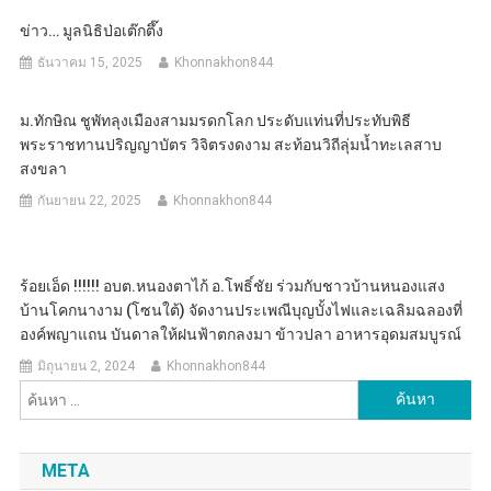
ข่าว… มูลนิธิป่อเต๊กตึ๊ง
ธันวาคม 15, 2025
Khonnakhon844
ม.ทักษิณ ชูพัทลุงเมืองสามมรดกโลก ประดับแท่นที่ประทับพิธี
พระราชทานปริญญาบัตร วิจิตรงดงาม สะท้อนวิถีลุ่มน้ำทะเลสาบ
สงขลา
กันยายน 22, 2025
Khonnakhon844
ร้อยเอ็ด !!!!!! อบต.หนองตาไก้ อ.โพธิ์ชัย ร่วมกับชาวบ้านหนองแสง
บ้านโคกนางาม (โซนใต้) จัดงานประเพณีบุญบั้งไฟและเฉลิมฉลองที่
องค์พญาแถน บันดาลให้ฝนฟ้าตกลงมา ข้าวปลา อาหารอุดมสมบูรณ์
มิถุนายน 2, 2024
Khonnakhon844
ค้นหา
สำหรับ:
META