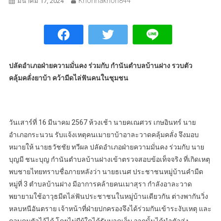
Khonnakhon844
มีนาคม 17, 2024
ปลัดอำเภอฝ่ายความมั่นคง ร่วมกับ กำนันตำบลบ้านฝาง รวบตัว
คลุ้มคลั่งยาบ้า คว้ามีดไล่ฟันคนในชุมชน
วันเสาร์ที่ 16 มีนาคม 2567 ห้วงเช้า นายคเณศวร เกษอินทร์ นาย
อำเภอกระนวน รับแจ้งเหตุคนเมายาบ้าอาละวาดคลุ้มคลั่ง จึงมอบ
หมายให้ นายธวัชชัย ทวีผล ปลัดอำเภอฝ่ายความมั่นคง ร่วมกับ นาย
บุญมี ชนะบุญ กำนันตำบลบ้านฝางเข้าตรวจสอบข้อเท็จจริง ที่เกิดเหตุ
พบชายไทยทราบชื่อภายหลังว่า นายธเนศ ประชาชนหมู่บ้านคำมืด
หมู่ที่ 3 ตำบลบ้านฝาง มีอาการคล้ายคนเมาสุรา กำลังอาละวาด
พยายามใช้อาวุธมีดไล่ฟันประชาชนในหมู่บ้านเดียวกัน ต่างพากันวิ่ง
หลบหนีอันตราย เจ้าหน้าที่ฝ่ายปกครองจึงได้ร่วมกันเข้าระงับเหตุ และ
ควบคุมตัวไว้ได้ โดยไม่มีผู้ใดได้รับบาดเจ็บ จากนั้นได้นำตัวส่ง