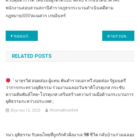
พนักงานสอบสวนสถานีตำรวจภูธรกระนวนดำเนินคดีตาม
กฎหมาย///////คเณศวร เกษอินทร์
แนะแนว
ขอนแก่น…นายอำเภอกระนวน เยี่ยมการจัดกิจกรรมส่งเสริมศักยภาพของครอบครัวเพื่อเรียนรู้การดำเนินชีวิตร่วมกับผู้บำบัดยาเสพติด
ตามรวบหนุ่มนักกีฬายิงปืน ใจร้อนยิงอริตาย 1 คนบาดเจ็บ 1 คน นำตัวดำเนินคดี
เรื่อง
RELATED POSTS
「นายรวิศ สอดส่อง ผู้แทน พันตำรวจเอก ทวี สอดส่อง รัฐมนตรี
ว่าการกระทรวงยุติธรรม ร่วมงานฉลองวันชาติโปรตุเกส กระชับ
ความสัมพันธ์ไทย-โปรตุเกส เสริมสร้างความร่วมมือด้านกระบวนการ
ยุติธรรมระหว่างประเทศ」
มิถุนายน 12, 2025
Khonnakhon844
รมว.ยุติธรรม รับคนไทยที่ถูกกักตัวฝั่งมาเล 98 ชีวิต กลับบ้านร่วมฉลอง