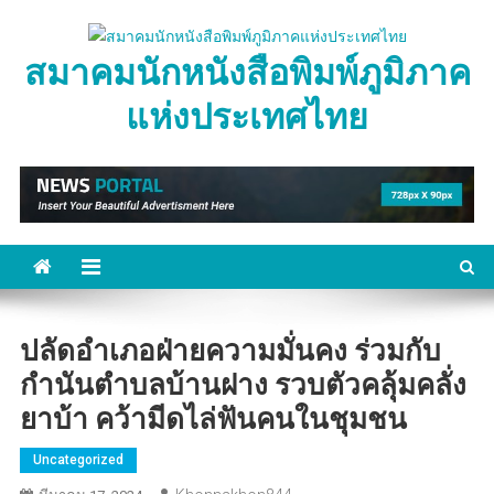
Skip
to
สมาคมนักหนังสือพิมพ์ภูมิภาค
content
แห่งประเทศไทย
ปลัดอำเภอฝ่ายความมั่นคง ร่วมกับ
กำนันตำบลบ้านฝาง รวบตัวคลุ้มคลั่ง
ยาบ้า คว้ามีดไล่ฟันคนในชุมชน
Uncategorized