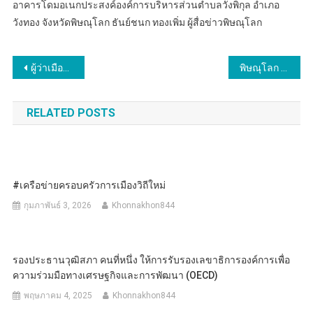
อาคารโดมอเนกประสงค์องค์การบริหารส่วนตำบลวังพิกุล อำเภอ
วังทอง จังหวัดพิษณุโลก ธันย์ชนก ทองเพิ่ม ผู้สื่อข่าวพิษณุโลก
แนะแนว
ผู้ว่าเมืองงาช้างดำ แถลงข่าวห้ามเผา 47 วัน เริ่มวันที่ 15 มีนาคม 67 (วันแรก) เน้นบูรณาการทำงานทุกภาคส่วน ตั้งเป้าลด Hot Spot หวังคุณภาพอากาศดีขึ้น
พิษณุโลก อบจ.พิษณุโลก ร่วมประชุมคณะกรรมาธิการการอุดมศึกษา วิทยาศาสตร์ วิจัยและนวัตกรรม วุฒิสภาฯ
เรื่อง
RELATED POSTS
#เครือข่ายครอบครัวการเมืองวิถีใหม่
กุมภาพันธ์ 3, 2026
Khonnakhon844
รองประธานวุฒิสภา คนที่หนึ่ง ให้การรับรองเลขาธิการองค์การเพื่อ
ความร่วมมือทางเศรษฐกิจและการพัฒนา (OECD)
พฤษภาคม 4, 2025
Khonnakhon844