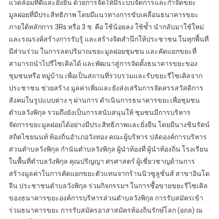
แวดล้อมที่ดีและยั่งยืน ด้วยการจัดให้มีระบบจัดการและกำจัดขยะ
มูลฝอยที่มีประสิทธิภาพ โดยมีแนวทางการขับเคลื่อนธนาคารขยะ
ภายใต้หลักการ 3Rs หรือ 3 ช: คือ ใช้น้อยลง ใช้ซ้ำ นำกลับมาใช้ใหม่
และรณรงค์สร้างการรับรู้ และสร้างจิตสำนึกให้ประชาชน ในทุกพื้นที่
มีส่วนร่วม ในการลดปริมาณขยะมูลฝอยชุมชน และคัดแยกขยะที่
สามารถนำไปรีไซเคิลได้ และพัฒนาสู่การจัดตั้งธนาคารขยะของ
ชุมชนหรือ หมู่บ้าน เพื่อเป็นสถานที่รวบรวมและรับขยะรีไซเคิลจาก
ประชาชน ช่วยสร้าง มูลค่าเพิ่มและยังส่งเสริมการจัดสรรสวัสดิการ
สังคมในรูปแบบต่าง ๆ ผ่านการ ดำเนินการธนาคารขยะเพื่อชุมชน
ตำบลวังพิกุล รวมถึงยังเป็นการสนับสนุนให้ ชุมชนมีการบริหาร
จัดการขยะมูลฝอยได้อย่างมีประสิทธิภาพและยั่งยืน โดยมีนางชินรัตน์
สถิตไชยนนท์ ท้องถิ่นอำเภอวังทอง คณะผู้บริหาร ปลัดองค์การบริหาร
ส่วนตำบลวังพิกุล กำนันตำบลวังพิกุล ผู้นำท้องที่ ผู้นำท้องถิ่น โรงเรียน
ในพื้นที่ตำบลวังพิกุล คุณปริญญา ศรศาสตร์ ผู้เชี่ยวชาญด้านการ
สร้างมูลค่าในการคัดแยกขยะตัวแทนจากร้านนิวซูลูชั่นส์ สาขาอินโด
จีน ประชาชนตำบลวังพิกุล ร่วมกิจกรรมฯ ในการซื้อขายขยะรีไซเคิล
ของธนาคารขยะองค์การบริหารส่วนตำบลวังพิกุล การรับสมัครเข้า
ร่วมธนาคารขยะ การรับสมัครอาสาสมัครท้องถิ่นรักษ์โลก (อถล) ณ