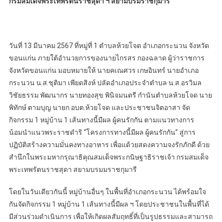
กรมสมเด็จพระเทพรัตนราชสุดา ฯ สยามบรมราชกุมารี
วันที่ 13 มีนาคม 2567 ที่หมู่ที่ 1 ตำบลห้วยโจด อำเภอกระนวน จังหวัด
ขอนแก่น ภายใต้อำนวยการของนายไกรสร กองฉลาด ผู้ว่าราชการ
จังหวัดขอนแก่น มอบหมายให้ นายคเณศวร เกษอินทร์ นายอำเภอ
กระนวน น.ส.ชุติมา เพียดสิงห์ ปลัดอำเภอประจำตำบล น.ส.อรวิมล
วิชัยธรรม พัฒนากร นายทองสุข พินิจมนตรี กำนันตำบลห้วยโจด นาย
พิทักษ์ ตามบุญ นายก อบต.ห้วยโจด และประชาชนจิตอาสา จัด
กิจกรรม 1 หมู่บ้าน 1 เส้นทางนี้มีผล ผู้คนรักกัน ตามแนวทางการ
น้อมนำแนวพระราชดำริ “โครงการทางนี้มีผล ผู้คนรักกัน” สู่การ
ปฏิบัติสร้างความมั่นคงทางอาหาร เพื่อแด้วยสดงความจงรักภักดี ด้วย
สำนึกในพระมหากรุณาธิคุณสมเด็จพระกนิษฐาธิราชเจ้า กรมสมเด็จ
พระเทพรัตนราชสุดา สยามบรมมราชกุมารี
โดยในวันเดียวกันนี้ หมู่บ้านอื่นๆ ในพื้นที่อำเภอกระนวน ได้พร้อมใจ
กันจัดกิจกรรม 1 หมู่บ้าน 1 เส้นทางนี้มีผล ฯ โดยประชาชนในพื้นที่ได้
มีส่วนร่วมดำเนินการ เพื่อให้เกิดผลสัมฤทธิ์ที่เป็นรูปธรรมและสามารถ