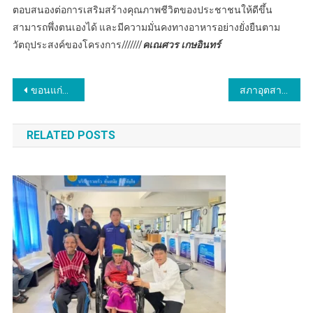
ตอบสนองต่อการเสริมสร้างคุณภาพชีวิตของประชาชนให้ดีขึ้น
สามารถพึ่งตนเองได้ และมีความมั่นคงทางอาหารอย่างยั่งยืนตาม
วัตถุประสงค์ของโครงการ///////
คเณศวร เกษอินทร์
แนะแนว
ขอนแก่น..อำเภอกระนวน ร่วมกับ ตำรวจ สภ.กระนวน ตรวจตรารักษาความสงบเรียบร้อย เข้มจัดระเบียบสังคม ดูแลความปลอดภัยของประชาชน
สภาอุตสาหกรรมจังหวัดอุตรดิตถ์มอบเงิน50000 บาทให้กับศูนย์​การศึกษา​พิเศษ​จังหวัดอุตรดิตถ์
เรื่อง
RELATED POSTS