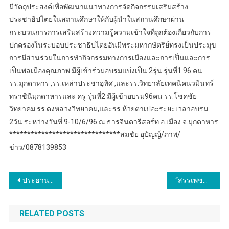
มีวัตถุประสงค์เพื่อพัฒนาแนวทางการจัดกิจกรรมเสริมสร้าง
ประชาธิปไตยในสถานศึกษาให้กับผู้นำในสถานศึกษาผ่าน
กระบวนการการเสริมสร้างความรู้ความเข้าใจที่ถูกต้องเกี่ยวกับการ
ปกครองในระบอบประชาธิปไตยอันมีพระมหากษัตริย์ทรงเป็นประมุข
การมีส่วนร่วมในการทำกิจกรรมทางการเมืองและการเป็นและการ
เป็นพลเมืองคุณภาพ มีผู้เข้าร่วมอบรมแบ่งเป็น 2รุ่น รุ่นที่1 96 คน
รร.มุกดาหาร ,รร.เหล่าประชาอุทิศ ,และรร.วิทยาลัยเทคนิคนวมินทร์
ทราชินีมุกดาหารและ ครู รุ่นที่2 มีผู้เข้าอบรม96คน รร.โชคชัย
วิทยาคม รร.ดงหลวงวิทยาคม,และรร.ห้วยตาเปอะระยะเวลาอบรม
2วัน ระหว่างวันที่ 9-10/6/96 ณ ธารจินดารีสอร์ท อ.เมือง จ.มุกดาหาร
*******************************สมชัย อุปัญญ์/ภาพ/
ข่าว/0878139853
แนะแนว
ประธานวุฒิสภา มอบหมายรองเกรียงไกรฯ เป็นผู้ต้อนรับเกียรติยศ ให้การรับรองมาดามเสียน ฮุย (Madam Xian Hui) รองประธานสภาที่ปรึกษาทางการเมืองแห่งชาติจีน และคณะ ในโอกาสเยือนประเทศไทยอย่างเป็นทางการในฐานะแขกของวุฒิสภา ระหว่างวันที่ 10-12 มิถุนายน 2569
“สรรเพชญ” ลุยนำเสนอร่าง พ.ร.บ.การเดินเรือในน่านน้ำไทย ผ่านฉลุยวาระแรกรัฐสภา ยกระดับมาตรฐานความปลอดภัยทางทะเลไทย สู่มาตรฐานสากล
เรื่อง
RELATED POSTS