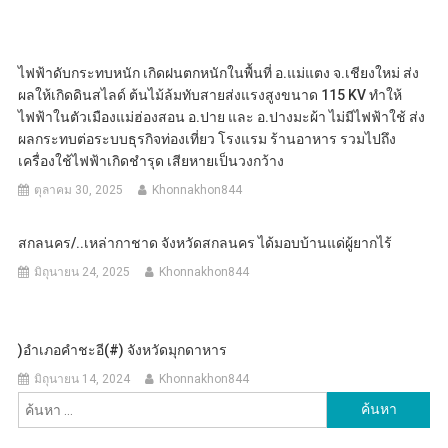
ไฟฟ้าดับกระทบหนัก เกิดฝนตกหนักในพื้นที่ อ.แม่แตง จ.เชียงใหม่ ส่ง
ผลให้เกิดดินสไลด์ ต้นไม้ล้มทับสายส่งแรงสูงขนาด 115 KV ทำให้
ไฟฟ้าในตัวเมืองแม่ฮ่องสอน อ.ปาย และ อ.ปางมะผ้า ไม่มีไฟฟ้าใช้ ส่ง
ผลกระทบต่อระบบธุรกิจท่องเที่ยว โรงแรม ร้านอาหาร รวมไปถึง
เครื่องใช้ไฟฟ้าเกิดชำรุด เสียหายเป็นวงกว้าง
ตุลาคม 30, 2025
Khonnakhon844
สกลนคร/..เหล่ากาชาด จังหวัดสกลนคร ได้มอบบ้านแด่ผู้ยากไร้
มิถุนายน 24, 2025
Khonnakhon844
)อำเภอคำชะอี(#) จังหวัดมุกดาหาร
มิถุนายน 14, 2024
Khonnakhon844
ค้นหา
สำหรับ: