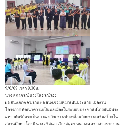
9/6/69 เวลา 9.30น.
นาง สุภาภรณ์ แวงโสธรณ์รอง
ผอ.สนง.กกต.จว.รกน.ผอ.สนง.จว.มห.มาเป็นประธาน เปิดงาน
โครงการ พัฒนาความเป็นพลเมืองในระบอบประชาธิปไตยอันมีพระ
มหากษัตริย์ทรงเป็นประมุขกิจกรรมขับเคลื่อนกิจกรรมเสริมสร้างใน
สถานศึกษา โดยมี นาง อริสฌา เวียงสมุทร หน.กลต.สร.กล่าวรายงาน