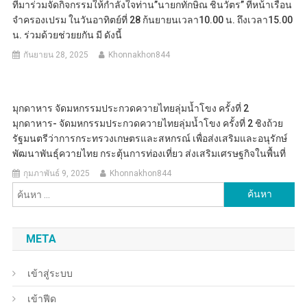
ที่มาร่วมจัดกิจกรรมให้กำลังใจท่าน”นายกทักษิณ ชินวัตร” ที่หน้าเรือน
จำครองเปรม ในวันอาทิตย์ที่ 28 ก้นยายนเวลา10.00 น. ถึงเวลา15.00
น. ร่วมด้วยช่วยยกัน มี ดังนี้
กันยายน 28, 2025
Khonnakhon844
มุกดาหาร จัดมหกรรมประกวดควายไทยลุ่มน้ำโขง ครั้งที่ 2
มุกดาหาร- จัดมหกรรมประกวดควายไทยลุ่มน้ำโขง ครั้งที่ 2 ชิงถ้วย
รัฐมนตรีว่าการกระทรวงเกษตรและสหกรณ์ เพื่อส่งเสริมและอนุรักษ์
พัฒนาพันธุ์ควายไทย กระตุ้นการท่องเที่ยว ส่งเสริมเศรษฐกิจในพื้นที่
กุมภาพันธ์ 9, 2025
Khonnakhon844
ค้นหา
สำหรับ:
META
เข้าสู่ระบบ
เข้าฟีด