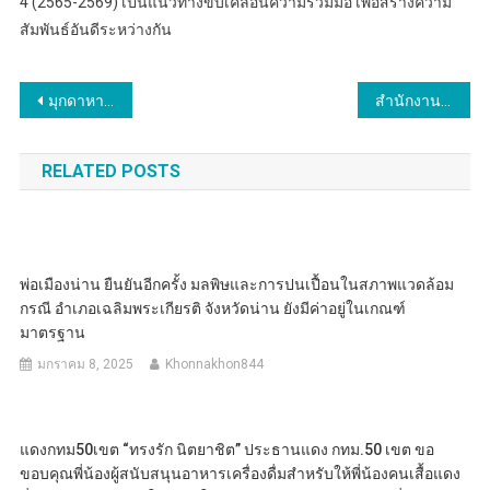
4 (2565-2569) เป็นแนวทางขับเคลื่อนความร่วมมือ เพื่อสร้างความ
สัมพันธ์อันดีระหว่างกัน
แนะแนว
มุกดาหาร เจ้าหน้า ปภ.เก็บเงินกว่า 2 หมื่นบาทแจ้งตำรวจ
สำนักงานคณะกรรมการการเลือกตั้งประจำจังหวัดมุกดาหาร จัดทำโครงการความเป็นพลเมืองในระบอบประชาธิปไตยอันมีพระมหากษัตริย์ทรงเป็นประมุข กิจกรรมขับเคลื่อนกิจกรรมเสริมสร้างในสถานศึกษา
เรื่อง
RELATED POSTS
พ่อเมืองน่าน ยืนยันอีกครั้ง มลพิษและการปนเปื้อนในสภาพแวดล้อม
กรณี อำเภอเฉลิมพระเกียรติ จังหวัดน่าน ยังมีค่าอยู่ในเกณฑ์
มาตรฐาน
มกราคม 8, 2025
Khonnakhon844
แดงกทม50เขต “ทรงรัก นิตยาชิต” ประธานแดง กทม.50 เขต ขอ
ขอบคุณพี่น้องผู้สนับสนุนอาหารเครื่องดื่มสำหรับให้พี่น้องคนเสื้อแดง