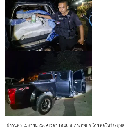
เมื่อวันที่ 8 เมษายน 2569 เวลา 18.00 น. กองทัพบก โดย พลโทวีระยุทธ