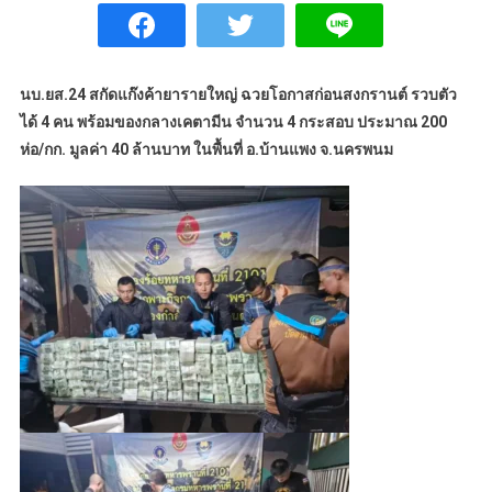
นบ.ยส.24 สกัดแก๊งค้ายารายใหญ่ ฉวยโอกาสก่อนสงกรานต์ รวบตัว
ได้ 4 คน พร้อมของกลางเคตามีน จำนวน 4 กระสอบ ประมาณ 200
ห่อ/กก. มูลค่า 40 ล้านบาท ในพื้นที่ อ.บ้านแพง จ.นครพนม