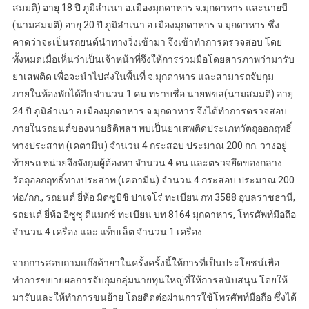
สมมติ) อายุ 18 ปี ภูมิลำเนา อ.เมืองมุกดาหาร จ.มุกดาหาร และนายบี
(นามสมมติ) อายุ 20 ปี ภูมิลำเนา อ.เมืองมุกดาหาร จ.มุกดาหาร ซึ่ง
คาดว่าจะเป็นรถยนต์นำทางวิ่งเข้ามา จึงเข้าทำการตรวจสอบ โดย
ทั้งหมดเมื่อเห็นว่าเป็นเจ้าหน้าที่จึงให้การร่วมมือโดยสารภาพว่ามารับ
ยาเสพติด เพื่อจะนำไปส่งในพื้นที่ จ.มุกดาหาร และสามารถจับกุม
ภายในห้องพักได้อีก จำนวน 1 คน ทราบชื่อ นายพฃล(นามสมมติ) อายุ
24 ปี ภูมิลำเนา อ.เมืองมุกดาหาร จ.มุกดาหาร จึงได้ทำการตรวจสอบ
ภายในรถยนต์ของนายธิติพลฯ พบเป็นยาเสพติดประเภทวัตถุออกฤทธิ์
ทางประสาท (เคตามีน) จำนวน 4 กระสอบ ประมาณ 200 กก. วางอยู่
ท้ายรถ หน่วยจึงจังกุมผู้ต้องหา จำนวน 4 คน และตรวจยึดของกลาง
วัตถุออกฤทธิ์ทางประสาท (เคตามีน) จำนวน 4 กระสอบ ประมาณ 200
ห่อ/กก., รถยนต์ ยี่ห้อ มิตซูบิชิ ปาเจโร่ ทะเบียน กท 3588 อุบลราชธานี,
รถยนต์ ยี่ห้อ อีซูซุ ดีแมกซ์ ทะเบียน บท 8164 มุกดาหาร, โทรศัพท์มือถือ
จำนวน 4 เครื่อง และ แท็บเล็ต จำนวน 1 เครื่อง
จากการสอบถามแก๊งค้ายาในครั้งครั้งนี้ให้การที่เป็นประโยชน์เพื่อ
ทำการขยายผลการจับกุมกลุ่มนายทุนใหญ่ที่ให้การสนับสนุน โดยให้
มารับและให้ทำการขนย้าย โดยติดต่อผ่านการใช้โทรศัพท์มือถือ ซึ่งได้