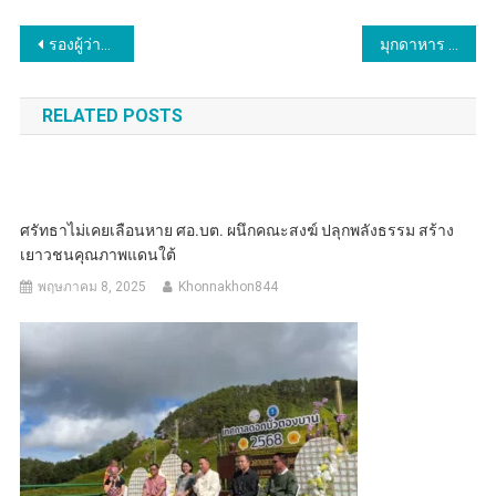
แนะแนว
รองผู้ว่าฯ อุตรดิตถ์ ถกเข้มวิกฤต PM 2.5 ชู “Big Data” วางแผนรับมือยั่งยืน พร้อมชื่นชมทีมเฝ้าระวังป่า ด้าน สสจ. เร่งแจกหน้ากาก-มุ้งสู้ฝุ่นช่วยกลุ่มเปราะบาง
มุกดาหาร จัดโครงการศึกษาจัดทำแผนแม่บทการบริหารจัดการทรัพยากรน้ำ ในเขตลุ่มน้ำโขงตะวันออกเฉียงเหนือ ปรับปรุงช่วงที่ 1 (พ.ศ. 2566-2580)
เรื่อง
RELATED POSTS
ศรัทธาไม่เคยเลือนหาย ศอ.บต. ผนึกคณะสงฆ์ ปลุกพลังธรรม สร้าง
เยาวชนคุณภาพแดนใต้
พฤษภาคม 8, 2025
Khonnakhon844