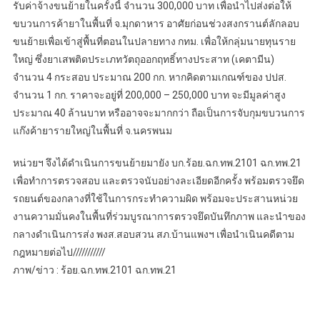
รับค่าจ้างขนย้ายในครั้งนี้ จำนวน 300,000 บาท เพื่อนำไปส่งต่อให้
ขบวนการค้ายาในพื้นที่ จ.มุกดาหาร อาศัยก่อนช่วงสงกรานต์ลักลอบ
ขนย้ายเพื่อเข้าสู่พื้นที่ตอนในปลายทาง กทม. เพื่อให้กลุ่มนายทุนราย
ใหญ่ ซึ่งยาเสพติดประเภทวัตถุออกฤทธิ์ทางประสาท (เคตามีน)
จำนวน 4 กระสอบ ประมาณ 200 กก. หากคิดตามเกณฑ์ของ ปปส.
จำนวน 1 กก. ราคาจะอยู่ที่ 200,000 – 250,000 บาท จะมีมูลค่าสูง
ประมาณ 40 ล้านบาท หรืออาจจะมากกว่า ถือเป็นการจับกุมขบวนการ
แก๊งค้ายารายใหญ่ในพื้นที่ จ.นครพนม
หน่วยฯ จึงได้ดำเนินการขนย้ายมายัง บก.ร้อย.ฉก.ทพ.2101 ฉก.ทพ.21
เพื่อทำการตรวจสอบ และตรวจนับอย่างละเอียดอีกครั้ง พร้อมตรวจยึด
รถยนต์ของกลางที่ใช้ในการกระทำความผิด พร้อมจะประสานหน่วย
งานความมั่นคงในพื้นที่ร่วมบูรณาการตรวจยึดบันทึกภาพ และนำของ
กลางดำเนินการส่ง พงส.สอบสวน สภ.บ้านแพงฯ เพื่อนำเนินคดีตาม
กฎหมายต่อไป///////////
ภาพ/ข่าว : ร้อย.ฉก.ทพ.2101 ฉก.ทพ.21