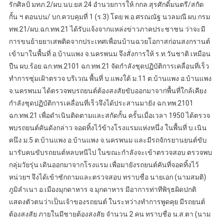
รักศิลป์ มทภ.2/ผบ.นบ.ยส.24 อำนวยการให้ กกล.สุรศักดิ์มนตรี/สกัด
กั้น ฯ ตอนบน/ บก.ควบคุมที่ 1 (ร.3) โดย พ.อ.ศรณณัฐ นวลมณี ผบ.กรม
ทพ.21/ผบ.ฉก.ทพ.21 ได้รับแจ้งจากแหล่งข่าวภาคประชาชน ว่าจะมี
การขนย้ายยาเสพติดจากประเทศเพื่อนบ้านฉวยโอกาสก่อนสงกรานต์
เข้ามาในพื้นที่ อ.บ้านแพง จ.นครพนม จึงสั่งการให้ ร.ท.วันชาติ เหมือน
ปืน ผบ.ร้อย.ฉก.ทพ.2101 ฉก.ทพ.21 จัดกำลังชุดปฏิบัติการเคลื่อนที่เร็ว
ทำการซุ่มเฝ้าตรวจ บริเวณ พื้นที่ บ.แพงใต้ ม.11 ต.บ้านแพง อ.บ้านแพง
จ.นครพนม ได้ตรวจพบรถยนต์ต้องสงสัยขับออกมาจากพื้นที่ใกล้เคียง
กำลังชุดปฏิบัติการเคลื่อนที่เร็วจึงได้ประสานมายัง ฉก.ทพ.2101
ฉก.ทพ.21 เพื่อดำเนินติดตามและสกัดกั้น ครั้นเมื่อเวลา 1950 ได้ตรวจ
พบรถยนต์คันดังกล่าว จอดทิ้งไว้ข้างโรงแรมแห่งหนึ่ง ในพื้นที่ บ.เนิน
คนึง ม.5 ต.บ้านแพง อ.บ้านแพง จ.นครพนม และมีรถจักรยานยนต์ขับ
มารับคนขับรถยนต์หลบหนีไป ในขณะกำลังจะเข้าตรวจสอบ ตรวจพบ
กลุ่มวัยรุ่น เดินออกมาจากโรงแรม เพื่อมายังรถยนต์คันที่จอดทิ้งไว้
หน่วยฯ จึงได้เข้าซักถามและตรวจสอบ ทราบชื่อ นายเอก (นามสมติ)
ภูมิลำเนา อ.เมืองมุกดาหาร จ.มุกดาหาร มีอาการท่าทีพิรุธผิดปกติ
แสดงตัวตนว่าเป็นเจ้าของรถยนต์ ในระหว่างทำการพูดคุย มีรถยนต์
ต้องสงสัย ภายในมีชายต้องสงสัย จำนวน 2 คน ทราบชื่อ น.ส.ตา (นาม