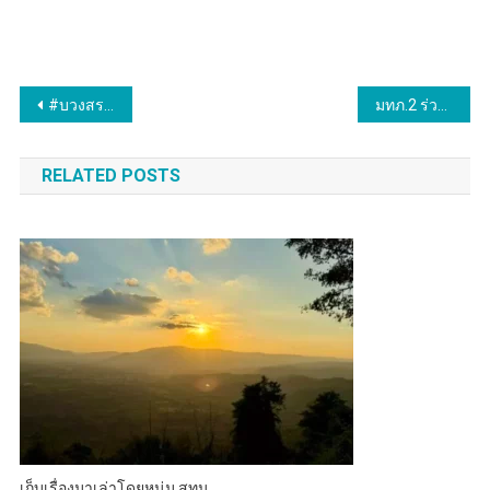
แนะแนว
#บวงสรวงศาลหลักเมืองในเดือนตั้งกรุงรัตนโกสินทร์ #เริ่มชีวิตใหม่ที่รุ่งโรจน์
มทภ.2 ร่วมพิธีมุทิตาคารวะ เจริญธาตุขันธ์พระเดชพระคุณท่านหลวงปู่เสน ปัญญาธโร ณ วัดป่าหนองแซง อำเภอหนองวัวซอ จังหวัดอุดรธานี
เรื่อง
RELATED POSTS
เก็บเรื่องมาเล่าโดยหนุ่ม,สุทน