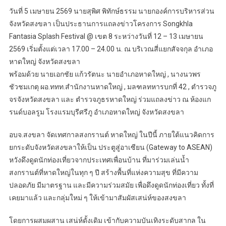
วันที่ 5 เมษายน 2569 นายสุพิศ พิทักษ์ธรรม นายกองค์การบริหารส่วน
จังหวัดสงขลา เป็นประธานการแถลงข่าวโครงการ Songkhla
Fantasia Splash Festival @ เขต 8 ระหว่างวันที่ 12 – 13 เมษายน
2569 เริ่มตั้งแต่เวลา 17.00 – 24.00 น. ณ บริเวณสี่แยกสัจจกุล อำเภอ
หาดใหญ่ จังหวัดสงขลา
พร้อมด้วย นายเอกชัย แก้วรัตนะ นายอำเภอหาดใหญ่ , นางนวพร
ชัวชมเกตุ ผอ.ททท.สำนักงานหาดใหญ่ , มลฑลทหารบกที่ 42 , ตำรวจภู
จรจังหวัดสงขลา และ ตำรวจภูธรหาดใหญ่ ร่วมแถลงข่าว ณ ห้องแก
รนด์บอลรูม โรงแรมบุรีศรีภู อำเภอหาดใหญ่ จังหวัดสงขลา
อบจ.สงขลา จัดเทศกาลสงกรานต์ หาดใหญ่ ในปีนี้ ภายใต้แนวคิดการ
ยกระดับจังหวัดสงขลาให้เป็น ประตูสู่อาเซียน (Gateway to ASEAN)
หวังดึงดูดนักท่องเที่ยวจากประเทศเพื่อนบ้าน ที่มาร่วมเล่นน้ำ
สงกรานต์ที่หาดใหญ่ในทุก ๆ ปี สร้างพื้นที่แห่งความสุข ที่มีความ
ปลอดภัย มีมาตรฐาน และมีความร่วมสมัย เพื่อดึงดูดนักท่องเที่ยว ทั้งที่
เคยมาแล้ว และกลุ่มใหม่ ๆ ให้เข้ามาสัมผัสเสน่ห์ของสงขลา
โดยการผสมผสาน เสน่ห์ดั้งเดิม เข้ากับความบันเทิงระดับสากล ใน