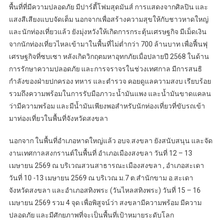
พื้นที่ที่มีความปลอดภัย มีปาร์ตี้โฟมสุดมันส์ การแสดงจากศิลปิน และ
แสงสีเสียงแบบจัดเต็ม นอกจากเพื่อสร้างความสุขให้กับชาวหาดใหญ่
และนักท่องเที่ยวแล้ว ยังมุ่งหวังให้เกิดการกระตุ้นเศรษฐกิจ มีเม็ดเงิน
จากนักท่องเที่ยวไหลเข้ามาในพื้นที่ไม่ต่ำกว่า 700 ล้านบาท เพื่อฟื้นฟุ
เศรษฐกิจที่ซบเซา หลังเกิดวิกฤตมหาอุทกภัยเมื่อปลายปี 2568 ในด้าน
การรักษาความปลอดภัย และการจราจรในช่วงเทศกาล มีการสนธิ
กำลังของฝ่ายปกครอง ทหาร และตำรวจ คอยดูแลความสงบ เรียบร้อย
รวมถึงความพร้อมในการรับมือภาวะน้ำมันแพง และน้ำมันขาดแคลน
ว่ามีความพร้อม และมีน้ำมันเพียงพอสำหรับนักท่องเที่ยวที่ขับรถเข้า
มาท่องเที่ยวในพื้นที่จังหวัดสงขลา
นอกจาก ในพื้นที่อำเภอหาดใหญ่แล้ว อบจ.สงขลา ยังสนับสนุน และจัด
งานเทศกาลสงกรานต์ในพื้นที่ อำเภอเมืองสงขลา วันที่ 12 – 13
เมษายน 2569 ณ บริเวณสวนสาธารณะเมืองสงขลา , อำเภอสะเดา
วันที่ 10 -13 เมษายน 2569 ณ บริเวณ ม.7 ต.สำนักขาม อ.สะเดา
จังหวัดสงขลา และอำเภอสทิงพระ (วันไหลสทิงพระ) วันที่ 15 – 16
เมษายน 2569 รวม 4 จุด เพื่อพิสูจน์ว่า สงขลามีความพร้อม มีความ
ปลอดภัย และมีศักยภาพที่จะเป็นพื้นที่เป้าหมายระดับโลก