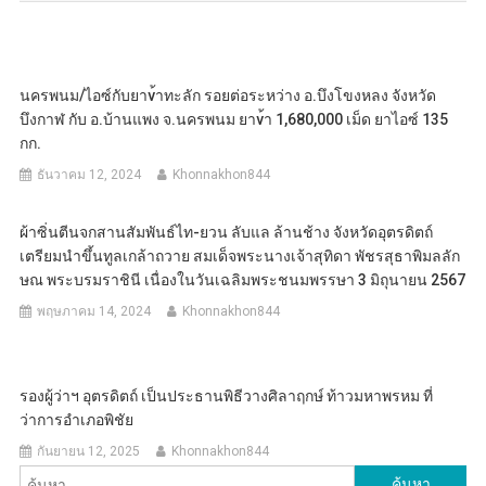
นครพนม/ไอซ์กับยาv้าทะลัก รอยต่อระหว่าง อ.บึงโขงหลง จังหวัด
บึงกาฬ กับ อ.บ้านแพง จ.นครพนม ยาv้า 1,680,000 เม็ด ยาไอซ์ 135
กก.
ธันวาคม 12, 2024
Khonnakhon844
ผ้าซิ่นตีนจกสานสัมพันธ์ไท-ยวน ลับแล ล้านช้าง จังหวัดอุตรดิตถ์
เตรียมนำขึ้นทูลเกล้าถวาย สมเด็จพระนางเจ้าสุทิดา พัชรสุธาพิมลลัก
ษณ พระบรมราชินี เนื่องในวันเฉลิมพระชนมพรรษา 3 มิถุนายน 2567
พฤษภาคม 14, 2024
Khonnakhon844
รองผู้ว่าฯ อุตรดิตถ์ เป็นประธานพิธีวางศิลาฤกษ์ ท้าวมหาพรหม ที่
ว่าการอำเภอพิชัย
กันยายน 12, 2025
Khonnakhon844
ค้นหา