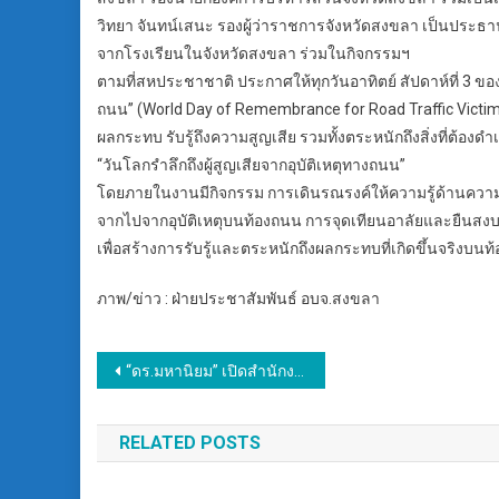
วิทยา จันทน์เสนะ รองผู้ว่าราชการจังหวัดสงขลา เป็นประธ
จากโรงเรียนในจังหวัดสงขลา ร่วมในกิจกรรมฯ
ตามที่สหประชาชาติ ประกาศให้ทุกวันอาทิตย์ สัปดาห์ที่ 3 ของเ
ถนน” (World Day of Remembrance for Road Traffic Victim
ผลกระทบ รับรู้ถึงความสูญเสีย รวมทั้งตระหนักถึงสิ่งที่ต้องดำ
“วันโลกรำลึกถึงผู้สูญเสียจากอุบัติเหตุทางถนน”
โดยภายในงานมีกิจกรรม การเดินรณรงค์ให้ความรู้ด้านความป
จากไปจากอุบัติเหตุบนท้องถนน การจุดเทียนอาลัยและยืนสงบ
เพื่อสร้างการรับรู้และตระหนักถึงผลกระทบที่เกิดขึ้นจริงบน
ภาพ/ข่าว : ฝ่ายประชาสัมพันธ์ อบจ.สงขลา
แนะแนว
“ดร.มหานิยม” เปิดสำนักงานพรรคพลังประชารัฐ เขต 2 จ.สกลนคร พบปะแกนนำ อ.เมือง และแกนนำ ต.ด่านม่วงคำ อ.โคกศรีสุพรรณ เตรียมสู้ศึกเลือกตั้ง 2569
เรื่อง
RELATED POSTS