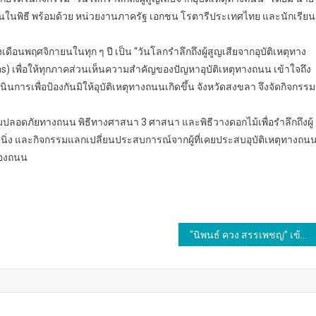
านในพิธี พร้อมด้วย หน่วยงานภาครัฐ เอกชน โรตารีประเทศไทย และนักเรียน
ดือนพฤศจิกายนในทุก ๆ ปี เป็น “วันโลกรำลึกถึงผู้สูญเสียจากอุบัติเหตุทาง
s) เพื่อให้ทุกภาคส่วนเห็นความสำคัญของปัญหาอุบัติเหตุทางถนน เข้าใจถึง
เนินการเพื่อป้องกันมิให้อุบัติเหตุทางถนนเกิดขึ้น จังหวัดสงขลา จึงจัดกิจกรรม
ลอดภัยทางถนน พิธีทางศาสนา 3 ศาสนา และพิธีวางดอกไม้เพื่อรำลึกถึงผู้
นิ่ง และกิจกรรมแลกเปลี่ยนประสบการณ์จากผู้ที่เคยประสบอุบัติเหตุทางถน
ท้องถนน
“นิพนธ์ ควง สรรเพชญ” เข้าพบกงสุลใหญ่จีนประจำสงขลา ร่วมหารือความร่วมมือด้านการลงทุน การท่องเที่ยว และการส่งออกสินค้าเกษตรไทยสู่จีน