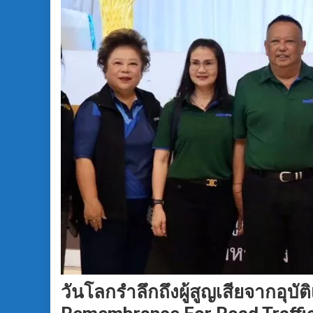
วันโลกรำลึกถึงผู้สูญเสียจากอุบ