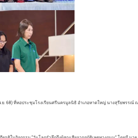
6 พ.ย. 68) ที่หอประชุมโรงเรียนศรีนครมูลนิธิ อำเภอหาดใหญ่ นางสุรียพรรณ์ 
รติในกิจกรรม “วันโลกรำลึกถึงผู้สูญเสียจากอุบัติเหตุทางถนน” โดยมี นาย