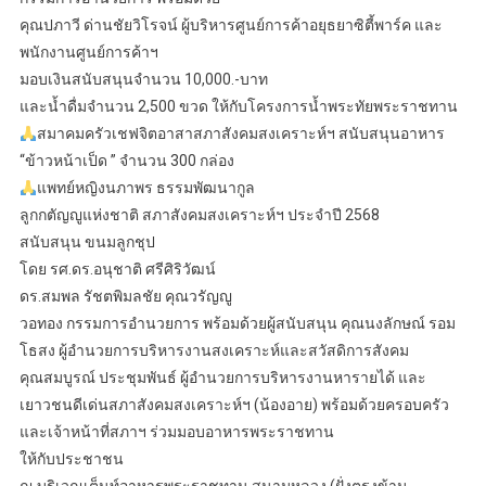
คุณปภาวี ด่านชัยวิโรจน์ ผู้บริหารศูนย์การค้าอยุธยาซิตี้พาร์ค และ
พนักงานศูนย์การค้าฯ
มอบเงินสนับสนุนจำนวน 10,000.-บาท
และน้ำดื่มจำนวน 2,500 ขวด ให้กับโครงการน้ำพระทัยพระราชทาน
สมาคมครัวเชฟจิตอาสาสภาสังคมสงเคราะห์ฯ สนับสนุนอาหาร
“ข้าวหน้าเป็ด ” จำนวน 300 กล่อง
แพทย์หญิงนภาพร ธรรมพัฒนากูล
ลูกกตัญญูแห่งชาติ สภาสังคมสงเคราะห์ฯ ประจำปี 2568
สนับสนุน ขนมลูกชุป
โดย รศ.ดร.อนุชาติ ศรีศิริวัฒน์
ดร.สมพล รัชตพิมลชัย คุณวรัญญู
วอทอง กรรมการอำนวยการ พร้อมด้วยผู้สนับสนุน คุณนงลักษณ์ รอม
โธสง ผู้อำนวยการบริหารงานสงเคราะห์และสวัสดิการสังคม
คุณสมบูรณ์ ประชุมพันธ์ ผู้อำนวยการบริหารงานหารายได้ และ
เยาวชนดีเด่นสภาสังคมสงเคราะห์ฯ (น้องอาย) พร้อมด้วยครอบครัว
และเจ้าหน้าที่สภาฯ ร่วมมอบอาหารพระราชทาน
ให้กับประชาชน