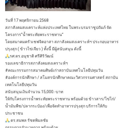
วันที่ 17 พฤศจิกายน 2568
สภาสังคมสงเคราะห์แห่งประเทศไทย ในพระบรมราชูปถัมภ์ จัด
โครงการ”น้ำพระทัยพระราชทาน”
โดยสมาคมครัวเชฟจิตอาสา สภาสังคมสงเคราะห์ฯ ประกอบอาหาร
ปรุงสุก ( ข้าวไข่เจียว ) ทั้งนี้ มีผู้สนับสนุน ดังนี้
รศ.ดร.อนุชาติ ศรีศิริวัฒน์
รองเลขาธิการสภาสังคมสงเคราะห์ฯ
#คณะกรรมการสมาคมศิษย์เก่าสถาบันเทศโนโลยีปทุมวัน
#องค์การนักศึกษา / สโมสรนักศึกษาคณะวิศวกรรมศาสตร์ สถาบัน
เทคโนโลยีปทุมวัน
สนับสนุนเงินจำนวน 15,000.-บาท
ให้กับโครงการน้ำพระทัยพระราชทาน พร้อมด้วย ข้าวสาร/ไข่ไก่/
น้ำมันพืช/ปลากระป๋อง/เพื่อจัดทำอาหารปรุงสุก บริการให้กับ
ประชาชน
ดร.สมพล รัชตพิมลชัย
กรรมการอำนวยการ พร้อมด้วย