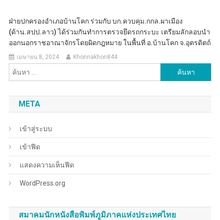
ฝ่ายปกครองอำเภอบ้านโคก ร่วมกับ บก.ควบคุม.กกล.ผาเมือง
(ด้าน.สปป.ลาว) ได้ร่วมกันทำการตรวจยึดรถกระบะ เตรียมลักลอบนำ
ออกนอกราชอาณาจักรโดยผิดกฎหมาย ในพื้นที่ อ.บ้านโคก จ.อุตรดิตถ์
เมษายน 8, 2024
Khonnakhon844
ค้นหา
สำหรับ:
META
เข้าสู่ระบบ
เข้าฟีด
แสดงความเห็นฟีด
WordPress.org
สมาคมนักหนังสือพิมพ์ภูมิภาคแห่งประเทศไทย