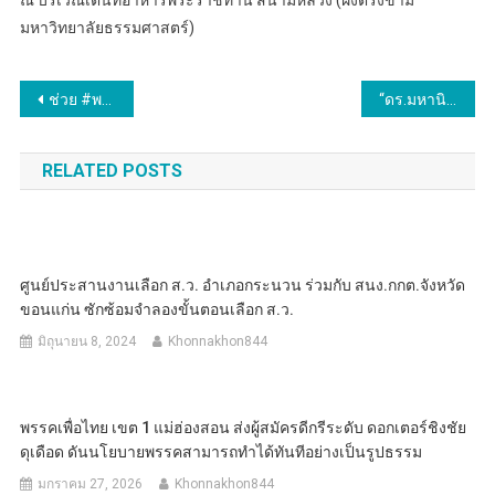
ณ บริเวณเต็นท์อาหารพระราชทาน สนามหลวง (ฝั่งตรงข้าม
มหาวิทยาลัยธรรมศาสตร์)
แนะแนว
ช่วย #พรรคเพื่อไทย ที่ #ประจวบคีรีขันธ์ ยกเครื่องสมาชิกพรรคใหม่ ” สหัสชัย อนันตเมฆ” จับมือ “สุวิทย์ สงคราม ” ลุยรับสมาชิกพรรคส่ง กกต. รวม 120 คน
“ดร.มหานิยม” เปิดสำนักงานพรรคพลังประชารัฐ เขต 2 จ.สกลนคร พบปะแกนนำ อ.เมือง และแกนนำ ต.ด่านม่วงคำ อ.โคกศรีสุพรรณ เตรียมสู้ศึกเลือกตั้ง 2569
เรื่อง
RELATED POSTS
ศูนย์ประสานงานเลือก ส.ว. อำเภอกระนวน ร่วมกับ สนง.กกต.จังหวัด
ขอนแก่น ซักซ้อมจำลองขั้นตอนเลือก ส.ว.
มิถุนายน 8, 2024
Khonnakhon844
พรรคเพื่อไทย เขต 1 แม่ฮ่องสอน ส่งผู้สมัครดีกรีระดับ ดอกเตอร์ชิงชัย
ดุเดือด ดันนโยบายพรรคสามารถทำได้ทันทีอย่างเป็นรูปธรรม
มกราคม 27, 2026
Khonnakhon844