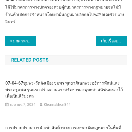
ได้ใช้มาตรการทางปกครองควบคู่กับมาตรการทางกฎหมายจนไม่มี
ร้านค้าเปิดการจำหน่ายโดยฝ่าฝืนกฎหมายอีกต่อไป//////คเณศวร เกษ
อินทร์
แนะแนว
มุกดาหาร สนพท. เลือก วิลาสินี เจริญสุข สื่อ และนักธุรกิจเก่ง เป็น นายกสมาคมนักหนังสือพิมพ์ภูมิภาคแห่งประเทศไทย
เก็บเรื่องมาเล่า โดยหนุ่มสุธน ไปไหว้บูชาหลวงพ่อแก้ววัดพวงมาลัยริมน้ำแม่กลองอำเภอเมืองจังหวัดสมุทรสงคราม
เรื่อง
RELATED POSTS
07-04-67ชุมพร-วัดดังเมืองชุมพร พุทธาภิเษกพระอธิการทัศน์และ
พระครูแช่ม รุ่นแรก สร้างตามแรงศรัทธาของพุทธศาสนิชนครองไว้
เพื่อเป็นสิริมงคล
เมษายน 7, 2024
Khonnakhon844
การปราบปรามการนำเข้าสินค้าทางการเกษตรผิดกฎหมายในพื้นที่