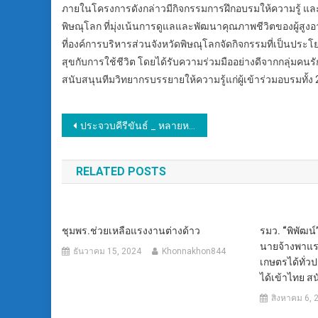
ภายในโครงการดังกล่าวมีกิจกรรมการฝึกอบรมให้ความรู้ แล
พิษณุโลก ที่มุ่งเน้นการดูแลและพัฒนาคุณภาพชีวิตของผู้สูงอ
ที่องค์การบริหารส่วนจังหวัดพิษณุโลกจัดกิจกรรมที่เป็นประโยชน
สุขกับการใช้ชีวิต โดยได้รับความร่วมมืออย่างดีจากกลุ่มค
สนับสนุนทีมวิทยากรบรรยายให้ความรู้แก่ผู้เข้าร่วมอบรมทั้ง 2 
แนะแนว
ประจวบคีรีขันธ์ _ หลายหน่วยงานร่วมกิจกรรม โครงการดำเนินงานตำบลยั่งยืน เพื่อแก้ไขปัญหายาเสพติดแบบครบวงจรตามยุทธศาสตร์ชาติ ประจำปี งบประมาณ 2568
เรื่อง
RELATED POSTS
ชุมพร.ช่วยเหลือแรงงานต่างด้าว
รมว. “พิพัฒน
นายจ้างพาแร
ธันวาคม 15, 2024
Khonnakhon844
เกษตรได้ทั่ว
ได้เข้าไทย ส
สิงหาคม 6, 