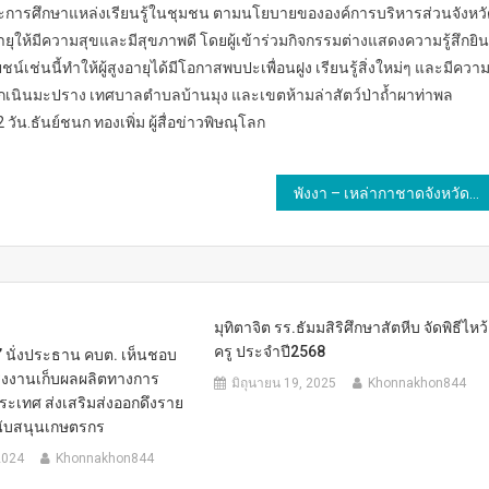
ะการศึกษาแหล่งเรียนรู้ในชุมชน ตามนโยบายขององค์การบริหารส่วนจังหว
ายุให้มีความสุขและมีสุขภาพดี โดยผู้เข้าร่วมกิจกรรมต่างแสดงความรู้สึกยิน
์เช่นนี้ทำให้ผู้สูงอายุได้มีโอกาสพบปะเพื่อนฝูง เรียนรู้สิ่งใหม่ๆ และมีควา
นรักเนินมะปราง เทศบาลตำบลบ้านมุง และเขตห้ามล่าสัตว์ป่าถ้ำผาท่าพล
วัน.ธันย์ชนก ทองเพิ่ม ผู้สื่อข่าวพิษณุโลก
พังงา – เหล่ากาชาดจังหวัดพังงา ออกรับบริจาคโลหิตโครงการ “70พรรษา70ล้านซีซี เฉลิมพระเกียรติสมเด็จพระกนิษฐาธิราชเจ้า กรมสมเด็จพระเทพรัตนราชสุดา ฯ สยามบรมราชกุมารี”
มุทิตาจิต รร.ธัมมสิริศึกษาสัตหีบ จัดพิธีไหว้
ครู ประจำปี2568
์” นั่งประธาน คบต. เห็นชอบ
งงานเก็บผลผลิตทางการ
มิถุนายน 19, 2025
Khonnakhon844
ประเทศ ส่งเสริมส่งออกดึงราย
นับสนุนเกษตรกร
2024
Khonnakhon844