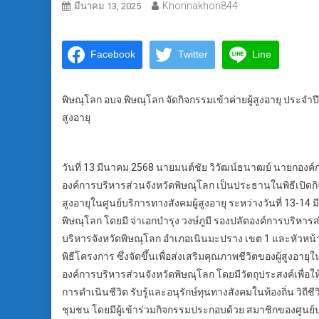
Khonnakhon844
มีนาคม 13, 2025
Facebook
Twitter
Line
พิษณุโลก อบจ.พิษณุโลก จัดกิจกรรมเข้าค่ายผู้สูงอายุ ประจำ
สูงอายุ
วันที่ 13 มีนาคม 2568 นายมนต์ชัย วิวัฒน์ธนาฒย์ นายกอง
องค์การบริหารส่วนจังหวัดพิษณุโลก เป็นประธานในพิธีเปิดกิ
สูงอายุในศูนย์บริการทางสังคมผู้สูงอายุ ระหว่างวันที่ 13-1
พิษณุโลก โดยมี จ่าเอกบำรุง วงษ์ภูมี รองปลัดองค์การบริหาร
บริหารจังหวัดพิษณุโลก อำเภอเนินมะปราง เขต 1 และหัวหน้า
พิธีโครงการ ซึ่งจัดขึ้นเพื่อส่งเสริมคุณภาพชีวิตของผู้สูงอา
องค์การบริหารส่วนจังหวัดพิษณุโลก โดยมีวัตถุประสงค์เพื่อให้
การดำเนินชีวิต รับรู้และอนุรักษ์ทุนทางสังคมในท้องถิ่น วิ
ชุมชน โดยมีผู้เข้าร่วมกิจกรรมประกอบด้วย สมาชิกของศูนย์บ