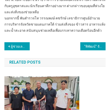
กับครูอุซตาสและนักเรียนตาดีกาอย่างมาก ต่างกล่าวขอบคุณที่ห่วงใย
และส่งสิ่งของช่วยเหลือ
นอกจากนี้ พันตำรวจโท วรรณพงษ์ คชรักษ์ เลขาธิการศูนย์อำนวย
การบริหารจังหวัดชายแดนภาคใต้ ร่วมส่งสิ่งของ ข้าวสาร อาหารแห้ง
และน้ำสะอาด สนับสนุนช่วยเหลือเพื่อบรรเทาความเดือดร้อนอีกด้ว
แนะแนว
ผู้ช่วยเลขาฯ ศอ.บต. มอบเงินช่วยเหลือเยียวยาให้ครอบครัว นายนิเวช บรรดิษฐ ซึ่งถูกลอบยิง ในพื้นที่ อ.ศรีสาคร จ.นราธิวาส เมื่อวันที่ 24 พ.ย. 67
“พิพัฒน์” จับมือ สถาบันเทคโนโลยีนิวเคลียร์ ผลักดันเทคโนโลยี ลดอุบัติเหตุจากการทำงาน มุ่งเป้า 1:1000 คน ภายในปี พ.ศ 2573
เรื่อง
RELATED POSTS