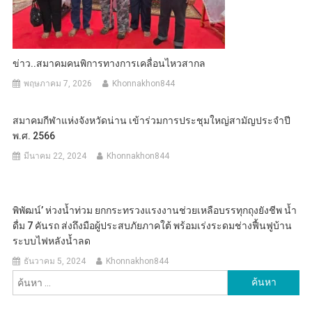
ข่าว..สมาคมคนพิการทางการเคลื่อนไหวสากล
พฤษภาคม 7, 2026
Khonnakhon844
สมาคมกีฬาแห่งจังหวัดน่าน เข้าร่วมการประชุมใหญ่สามัญประจำปี
พ.ศ. 2566
มีนาคม 22, 2024
Khonnakhon844
พิพัฒน์’ ห่วงน้ำท่วม ยกกระทรวงแรงงานช่วยเหลือบรรทุกถุงยังชีพ น้ำ
ดื่ม 7 คันรถ ส่งถึงมือผู้ประสบภัยภาคใต้ พร้อมเร่งระดมช่างฟื้นฟูบ้าน
ระบบไฟหลังน้ำลด
ธันวาคม 5, 2024
Khonnakhon844
ค้นหา
สำหรับ: