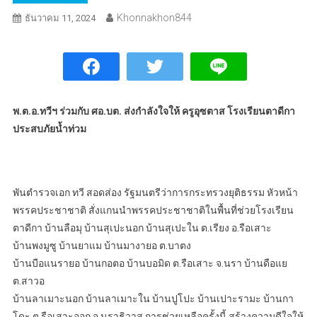
Khonnakhon844
ธันวาคม 11, 2024
พ.ต.อ.ทวีฯ ร่วมกับ ศอ.บต. ส่งกำลังใจให้ ครูอุซตาส โรงเรียนตาดีกา
ประสบภัยน้ำท่วม
พันตำรวจเอก ทวี สอดส่อง รัฐมนตรีว่าการกระทรวงยุติธรรม หัวหน้า
พรรคประชาชาติ สั่งแกนนำพรรคประชาชาติในพื้นที่ช่วยโรงเรียน
ตาดีกา บ้านลือมุ บ้านสุเปะนอก บ้านสุเปะใน ต.เรียง อ.รือเสาะ
บ้านพงมูซู บ้านยาแม บ้านมางายอ ต.บาตง
บ้านบือแนรายอ บ้านกอตอ บ้านบอมิด ต.รือเสาะ จ.นรา บ้านดือแย
ต.สาวอ
บ้านลาเมาะนอก บ้านลาเมาะใน บ้านปูโปะ บ้านเปาะรามะ บ้านกา
โดะ ต.รือเสาะออก จ.นราธิวาส การช่วยเหลือครั้งนี้ สร้างความดีใจให้