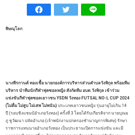
พิษณุโลก
นางพีรกานต์ ทองเชื้อ นายกองค์การบริหารส่วนตำบลวังพิกุล พร้อมทีม
บริหาร นำทีมนักกีฬาฟุตซอลหญิง สังกัดทีม อบต.วังพิกุล เข้าร่วม
แข่งขันกีฬาฟุตซอลเยาวชน YSDN วังทอง FUTSAL NO-L CUP 2024
(ไม่ดื่ม ไม่สูบ ไม่เสพ ไม่พนัน)
ประเภทเยาวชนหญิง รุ่นอายุไม่เกิน 14
ปี (รอบชิงแชมป์อำเภอวังทอง) ครั้งที่ 3 โดยได้รับเกียรติจาก นายบุณย
ภู ชูวัฒนา ปลัดอำเภอ (เจ้าพนักงานปกครองชำนาญการพิเศษ) รักษา
ราชการแทนนายอำเภอวังทอง เป็นประธานเปิดการแข่งขัน และมี