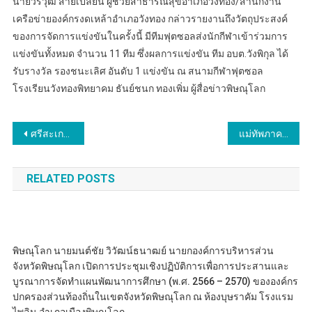
นายวรวุฒิ สายเปลี่ยน ผู้ช่วยสาธารณสุขอำเภอวังทอง/สำนักงาน
เครือข่ายองค์กรงดเหล้าอำเภอวังทอง กล่าวรายงานถึงวัตถุประสงค์
ของการจัดการแข่งขันในครั้งนี้ มีทีมฟุตซอลส่งนักกีฬาเข้าร่วมการ
แข่งขันทั้งหมด จำนวน 11 ทีม ซึ่งผลการแข่งขัน ทีม อบต.วังพิกุล ได้
รับรางวัล รองชนะเลิศ อันดับ 1 แข่งขัน ณ สนามกีฬาฟุตซอล
โรงเรียนวังทองพิทยาคม ธันย์ชนก ทองเพิ่ม ผู้สื่อข่าวพิษณุโลก
แนะแนว
ศรีสะเกษ เปิดเวทีระดมความคิด รักษาคุณค่าวัตถุโบราณและสมบัติชาติ นันทิเกศวรมรดกทางโบราณคดีแห่งเมืองร้อยกู่
แม่ทัพภาคที่ 4 มอบนโยบายขับเคลื่อนส่วนราชการ ย้ำ กำนัน – ผู้ใหญ่บ้าน ดูแลทุกข์สุขพี่น้องประชาชน นำมาซึ่งสันติสุขอย่างยั่งยืน
เรื่อง
RELATED POSTS
พิษณุโลก นายมนต์ชัย วิวัฒน์ธนาฒย์ นายกองค์การบริหารส่วน
จังหวัดพิษณุโลก เปิดการประชุมเชิงปฏิบัติการเพื่อการประสานและ
บูรณาการจัดทำแผนพัฒนาการศึกษา (พ.ศ. 2566 – 2570) ขององค์กร
ปกครองส่วนท้องถิ่นในเขตจังหวัดพิษณุโลก ณ ห้องบุษราคัม โรงแรม
ไพลิน อำเภอเมืองพิษณุโลก