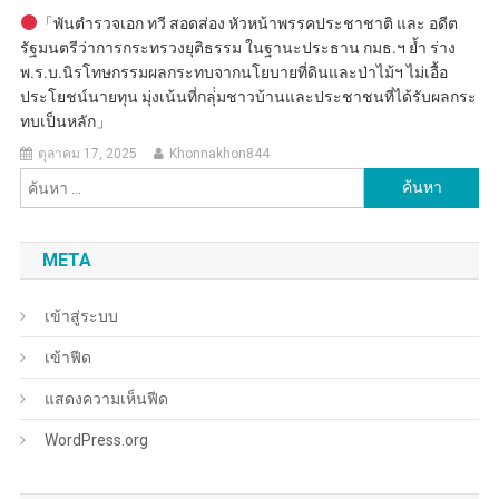
「พันตำรวจเอก ทวี สอดส่อง หัวหน้าพรรคประชาชาติ และ อดีต
รัฐมนตรีว่าการกระทรวงยุติธรรม ในฐานะประธาน กมธ.ฯ ย้ำ ร่าง
พ.ร.บ.นิรโทษกรรมผลกระทบจากนโยบายที่ดินและป่าไม้ฯ ไม่เอื้อ
ประโยชน์นายทุน มุ่งเน้นที่กลุ่่มชาวบ้านและประชาชนที่ได้รับผลกระ
ทบเป็นหลัก」
ตุลาคม 17, 2025
Khonnakhon844
ค้นหา
สำหรับ:
META
เข้าสู่ระบบ
เข้าฟีด
แสดงความเห็นฟีด
WordPress.org