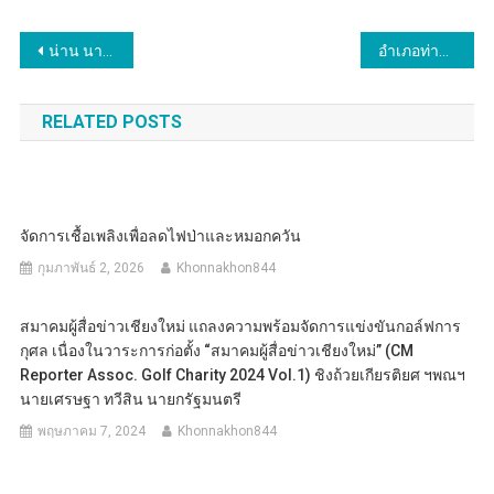
แนะแนว
น่าน นายก อบต.สะเนียนออกมาขอโทษประชาชนที่ได้รับความเดือดร้อนจากการใช้ถนนทางเชื่อมระหว่างบ้านสมุนใหม่-บ้านห้วยระพี
อำเภอท่าวังผา จังหวัดน่าน ต้อนรับคณะกรรมการประกวดวิสาหกิจชุมชนดีเด่น ระดับประเทศ ปี 2567 วันที่ 5 สิงหาคม 2567
เรื่อง
RELATED POSTS
จัดการเชื้อเพลิงเพื่อลดไฟป่าและหมอกควัน
กุมภาพันธ์ 2, 2026
Khonnakhon844
สมาคมผู้สื่อข่าวเชียงใหม่ แถลงความพร้อมจัดการแข่งขันกอล์ฟการ
กุศล เนื่องในวาระการก่อตั้ง “สมาคมผู้สื่อข่าวเชียงใหม่” (CM
Reporter Assoc. Golf Charity 2024 Vol.1) ชิงถ้วยเกียรติยศ ฯพณฯ
นายเศรษฐา ทวีสิน นายกรัฐมนตรี
พฤษภาคม 7, 2024
Khonnakhon844