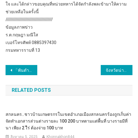
ใจ และได้กล่าวขอบคุณที่หน่วยทหารได้จัดกำลังพลเข้ามาให้ความ
ช่วยเหลือในครั้งนี้
//////////////////////////////////////
ข้อมูลภาพข่าว
ร.ต.กฤษฎา มณีใส
เบอร์โทรศัพท์ 0885397430
กรมทหารราบที่ 13
แนะแนว
「พันตำรวจเอก ทวี สอดส่อง รัฐมนตรีว่าการกระทรวงยุติธรรม หารือทวิภาคีไทย-โปรตุเกส ศึกษา “โปรตุเกสโมเดล” ยกระดับการบำบัดผู้ติดยาเสพติดในประเทศไทย」
จังหวัดน่าน คัดเลือกคนกองทุนพัฒนาบทบาทสตรีดีเด่น ระดับจังหวัด ประจำปี 2567 รอบตัดสิน (วันที่ 1)
เรื่อง
RELATED POSTS
สกลนคร..ชาวบ้านเกษตรกรในเขตอำเภอเมืองสกลนครร้องถูกเก็บค่า
จัดทำเอกสารส่วนต่างรายละ 100 200 บาทตามแต่พื้นที่ บางรายมีที่
นา เพียง 2 ไีร่ ต้องจ่าย 100 บาท
สิงหาคม 5, 2025
Khonnakhon844