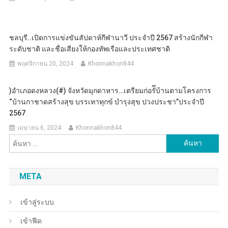
ชลบุรี..เปิดการแข่งขันสัปดาห์กีฬานาวี ประจำปี 2567 สร้างนักกีฬา
ระดับชาติ และชื่อเสียงให้กองทัพเรือและประเทศชาติ
พฤศจิกายน 20, 2024
Khonnakhon844
)อำเภอดงหลวง(#) จังหวัดมุกดาหาร…เตรียมก่อรัึบ้านตามโครงการ
“บ้านกาชาดสร้างสุข บรรเทาทุกข์ บำรุงสุข ปวงประชา”ประจำปี
2567
เมษายน 6, 2024
Khonnakhon844
ค้นหา
สำหรับ:
META
เข้าสู่ระบบ
เข้าฟีด