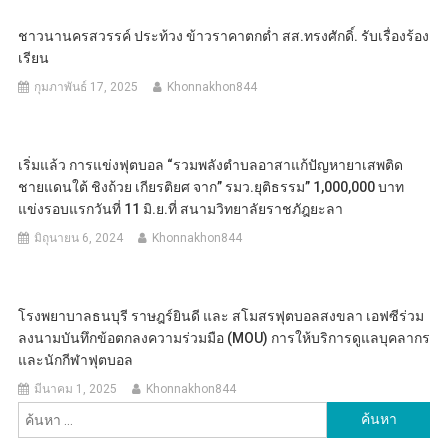
ชาวนานครสวรรค์ ประท้วง ข้าวราคาตกต่ำ สส.ทรงศักดิ์. รับเรื่องร้อง
เรียน
กุมภาพันธ์ 17, 2025
Khonnakhon844
เริ่มแล้ว การแข่งฟุตบอล “รวมพลังตำบลอาสาแก้ปัญหายาเสพติด
ชายแดนใต้ ชิงถ้วย เกียรติยศ จาก” รมว.ยุติธรรม” 1,000,000 บาท
แข่งรอบแรกวันที่ 11 มิ.ย.ที่ สนามวิทยาลัยราชภัฎยะลา
มิถุนายน 6, 2024
Khonnakhon844
โรงพยาบาลธนบุรี ราษฎร์ยินดี และ สโมสรฟุตบอลสงขลา เอฟซีร่วม
ลงนามบันทึกข้อตกลงความร่วมมือ (MOU) การให้บริการดูแลบุคลากร
และนักกีฬาฟุตบอล
มีนาคม 1, 2025
Khonnakhon844
ค้นหา
สำหรับ: