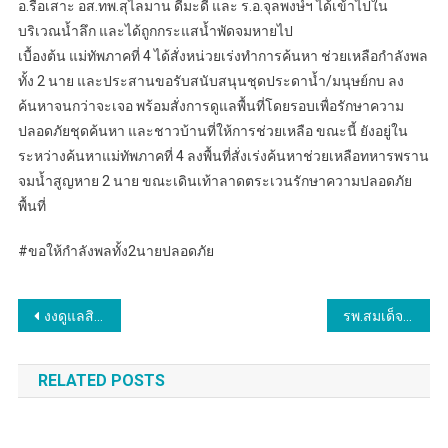
อ.รือเสาะ อส.ทพ.สุไลมาน ดีมะดี และ ร.อ.จุลพงษ์ฯ ได้เข้าไปใน
บริเวณน้ำลึก และได้ถูกกระแสน้ำพัดจมหายไป
เบื้องต้น แม่ทัพภาคที่ 4 ได้สั่งหน่วยเร่งทำการค้นหา ช่วยเหลือกำลังพล
ทั้ง 2 นาย และประสานขอรับสนับสนุนชุดประดาน้ำ/มนุษย์กบ ลง
ค้นหาจนกว่าจะเจอ พร้อมสั่งการดูแลพื้นที่โดยรอบเพื่อรักษาความ
ปลอดภัยชุดค้นหา และชาวบ้านที่ให้การช่วยเหลือ ขณะนี้ ยังอยู่ใน
ระหว่างค้นหาแม่ทัพภาคที่ 4 ลงพื้นที่สั่งเร่งค้นหาช่วยเหลือทหารพราน
จมน้ำสูญหาย 2 นาย ขณะเดินเท้าลาดตระเวนรักษาความปลอดภัย
พื้นที่
#ขอให้กำลังพลทั้ง2นายปลอดภัย
แนะแนว
งงดูแลสิทธิประโยชน์ลูกจ้าง Cars24 หลังบริษัทปิดกิจการ พร้อมกำชับตรวจสอบการจ่ายค่าจ้าง-แนะนำงานใหม่
รพ.สมเด็จพระนางเจ้าสิริกิติ์ฯ ร่วมพิธีเจริญเจริญจิตตภาวนาถพระพุทธมนต์และวายเป็นพระราชกุศลแด่พระบาทสมเด็จพระเจ้าอยู่หัว และถวายเป็นพระกุศลแด่สมเด็จพระเจ้าลูกยาเธอ เจ้าฟ้าทีปังกรรัศมีโชติฯ
เรื่อง
RELATED POSTS