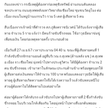
กันแถลงข่าว กรณีเหตุผู้ต้องหาก่อเหตุชิงทรัพย์ ย่านถนนคันคลอง
ชลประทาน ถนนสุเทพหลังมหาวิทยาลัยเชียงใหม่ ชุมชนวัดอุโมง ต่อ
เนื่อง ถนนในหมู่บ้านแกรนวิว รวม 5 เคส ผู้เสียหาย 5 คน
สืบเนื่องจากเจ้าหน้าที่ตำรวจ สภ.ภูพิงคราชนิเวศน์ ได้รับแจ้งจากผู้เสีย
หาย จำนวน 5 ราย แจ้งว่า มีคนร้ายขับขี่รถจยย. ใช้อาวุธมีดมาข่มขู่
เพื่อขอเงิน โดยก่อเหตุหลายครั้ง ประกอบด้วย
เมื่อวันที่ 27 เม.ย.67 เวลาประมาณ 04.40 น. ขณะที่ผู้เสียหายคนที่ 1
กำลังขับขี่รถจักรยานยนต์ อยู่ที่บริเวณ ถ.สุเทพ (ด้านหลัง มช.) ต.สุเทพ
อ.เมือง จว.เชียงใหม่ มุ่งหน้าไปทางประตูวิศวะ ได้มีผู้ต้องหา จำนวน 2
คน ขับขี่รถจยย. เข้ามาหาในลักษณะประกบด้านข้าง พร้อมพูดบอกให้
ผู้เสียหายส่งเงินสดมาให้จำนวน 100 บาท พร้อมแสดงอาวุธมีดให้ผู้เสีย
หายดู ผู้เสียหายเกิดความตกใจจึงได้เร่งความเร็วแล้วขับหลบหนีไป
ส่วนผู้ต้องหาไม่ได้ติดตามไปแต่อย่างใด
ต่อมาผู้ต้องหาได้กลับรถ แล้วขับรถไปหาผู้เสียหายรายที่ 2 ซึ่งกำลังขับ
ขี่รถจยย.ในบริเวณใกล้เคียงกัน โดยมุ่งหน้าไปทางสี่แยกต้นพยอม