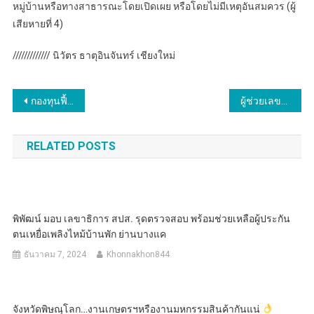
หมู่บ้านหรือทางสาธารณะโดยเปิดเผย หรือโดยไม่มีเหตุอันสมควร (ผู้
เสียหายที่ 4)
///////////// นิวัตร ธาตุอินจันทร์ เชียงใหม่
แนะแนว
กองทุนฟื้นฟูฯ เปิดโครงการติดตามและประเมินผลการดำเนินงานด้านการฟื้นฟูและพัฒนาเกษตรกร พร้อมคืนโฉนดให้สมาชิกจำนวน 18 ราย
ผู้ช่วยเลขาธิการ ศอ.บต. ให้กำลังใจ ครอบครัว อส.บันนังสตา – ทหารพราน ธารโต จ.ยะลา
เรื่อง
RELATED POSTS
พิพัฒน์ มอบ เลขาธิการ สปส. รุดตรวจสอบ พร้อมช่วยเหลือผู้ประกัน
ตนเหยื่อเพลิงไหม้บ้านพัก ย่านบางแค
ธันวาคม 7, 2024
Khonnakhon844
จังหวัดพิษณุโลก…งานเกษตรฯหรืองานมหกรรมสินค้ากันแน่