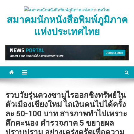
Skip
to
สมาคมนักหนังสือพิมพ์ภูมิภาค
content
แห่งประเทศไทย
รวบวัยรุ่นควงซามูไรออกชิงทรัพย์ใน
ตัวเมืองเชียงใหม่ ไถเงินคนไปได้ครั้ง
ละ 50-100 บาท สารภาพทำไปเพราะ
คึกคะนอง ตำรวจภาค 5 ขยายผล
ปราบปราม อย่างเคร่งครัดเพื่อความ