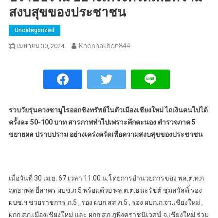
สงบสุขของประชาชน
Uncategorized
Khonnakhon844
เมษายน 30, 2024
รวบวัยรุ่นควงซามูไรออกชิงทรัพย์ในตัวเมืองเชียงใหม่ ไถเงินคนไปได้
ครั้งละ 50-100 บาท สารภาพทำไปเพราะคึกคะนอง ตำรวจภาค 5
ขยายผล ปราบปราม อย่างเคร่งครัดเพื่อความสงบสุขของประชาชน
เมื่อวันที่ 30 เม.ย. 67 เวลา 11.00 น.โดยการอำนวยการของ พล.ต.ท.ก
ฤตธาพล ยี่สาคร ผบช.ภ.5 พร้อมด้วย พล.ต.ต.ธนะรัชต์ ชุ่มสวัสดิ์ รอง
ผบช.ฯ ช่วยราชการ ภ.5 , รอง ผบก.สส.ภ.5 , รอง ผบก.ภ.จว.เชียงใหม่ ,
ผกก.สภ.เมืองเชียงใหม่ และ ผกก.สภ.ภูพิงคราชนิเวศน์ จ.เชียงใหม่ ร่วม