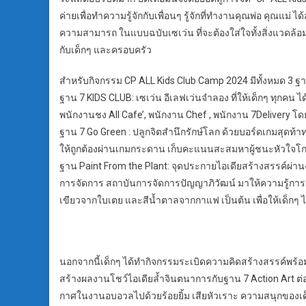
ค่ายเพื่อทำความรู้จักกับเพื่อนๆ รู้จักที่ทำงานคุณพ่อ คุณแม่ 
ความสามารถ ในแบบฉบับเซเว่น ที่จะต้องใส่ใจทั้งสิ่งแวดล้อม
กับเด็กๆ และครอบครัว
สำหรับกิจกรรม CP ALL Kids Club Camp 2024 มีทั้งหมด 3 
ฐาน 7 KIDS CLUB: เซเว่น อีเลฟเว่นจำลอง ที่ให้เด็กๆ ทุกคน
พนักงานชง All Cafe’, พนักงาน Chef , พนักงาน 7Delivery โ
ฐาน 7 Go Green : ปลูกจิตสำนึกรักษ์โลก ด้วยบอร์ดเกมสุดท
ให้ถูกต้องผ่านเกมกระดาน เก็บคะแนนสะสมหาผู้ชนะหัวใจโก
ฐาน Paint From the Plant: จุดประกายไอเดียสร้างสรรค์ผ่า
การจัดการ สถาบันการจัดการปัญญาภิวัฒน์ มาให้ความรู้การผล
เขียวจากใบเตย และสีน้ำตาลจากกาแฟ เป็นต้น เพื่อให้เด็
นอกจากนี้เด็กๆ ได้ทำกิจกรรมระเบิดความคิดสร้างสรรค์พร้
สร้างผลงานโชว์ไอเดียล้ำจินตนาการกับฐาน 7 Action Art ต่
กาศในงานอบอวลไปด้วยร้อยยิ้ม เสียหัวเราะ ความสนุกของเด็ก