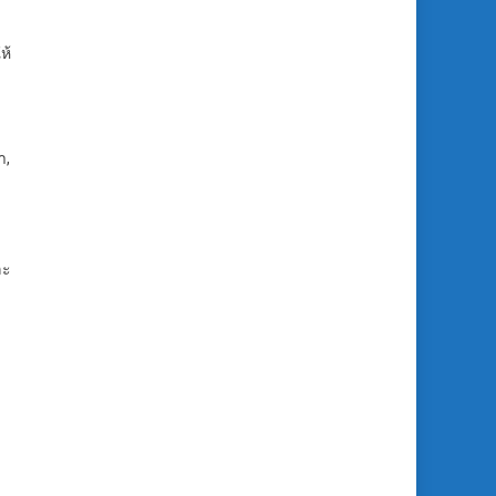
ห้
า,
ละ