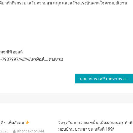
นใจได้มาทำกิจกรรม เสริมความสุข สนุก และสร้างแรงบันดาลใจ ตามปณิธาน
มจ.ซีพี ออลล์
-7937997//////////
อาทิตย์ ….รายงาน
มุกดาหาร เฮ!!! เกษตรกร อ.ดงหลวง ปลูกทุเรียน 52 ไร่ ประมาณ 1,500 ต้นประสบผลสำเร็จพร้อมเก็บเกี่ยวช่วงต้นเดือน 6 นี้
ี ๆ เพื่อสังคม
วิศรุต”นายก.อบต.ขมิ้น เมืองสกลนคร ทำพิ
มอบบ้าน ประชาชน หลังที่ 199/
 2025
Khonnakhon844