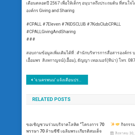
เดือนตลอดปี 2567 เพื่อให้เด็กๆ อนุบาลถึงประถมต้น ที่ส
องค์กร Giving and Sharing
#CPALL #7Eleven #7KIDSCLUB #7KidsClubCPALL
#CPALLGivingAndSharing
###
สอบถามข้อมูลเพิ่มเติมได้ที่ : สำนักบริหารการสื่อสารองค์กร บ
เอื้อมพร สิงหกาญจน์(เอื้อม), ธัญญา เทอเนอร์(ทีน่า) โทร. 087
แนะแนว
‘จ.นครพนม’ แจ้งเตือนประชาชน ระวังป่วย “ฮีทสโตรก” และโรคภัยในช่วงฤดูร้อน
เรื่อง
RELATED POSTS
ขอเชิญชวนร่วมบริจาคโลหิต “โครงการ 70
กิจกรรมด
พรรษา 70 ล้านซีซี เฉลิมพระเกียรติสมเด็จ
สิงหาคม 30,