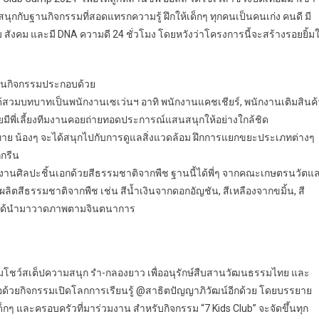
ได้สนุกกับฐานกิจกรรมที่สอดแทรกความรู้ ฝึกให้เด็กๆ ทุกคนเป็นคนเก่ง คนดี มี
 สังคม และมี DNA ความดี 24 ชั่วโมง โดยหวังว่าโครงการนี้จะสร้างรอยยิ้มใ
ฐานกิจกรรมประกอบด้วย
 ได้สวมบทบาทเป็นพนักงานเซเว่นฯ อาทิ พนักงานแคชเชียร์, พนักงานเติมสินค้
ดยมีพี่เลี้ยงทีมงานคอยถ่ายทอดประการณ์แสนสนุกให้อย่างใกล้ชิด
้าทาย น้องๆ จะได้สนุกไปกับการดูแลสิ่งแวดล้อม ฝึกการแยกขยะประเภทต่างๆ
กรีน
นงานศิลปะชิ้นเอกด้วยสีธรรมชาติจากพืช ฐานนี้ได้พี่ๆ จากคณะเกษตรนวัตแ
ิตสีธรรมชาติจากพืช เช่น สีน้ำเงินจากดอกอัญชัน, สีเหลืองจากขมิ้น, สี
กๆ ได้นำมาวาดภาพตามจินตนาการ
อมโชว์สเต็ปความสนุก รำ-กลองยาว เพื่ออนุรักษ์สืบสานวัฒนธรรมไทย และ
อด้วยกิจกรรมเปิดโลกการเรียนรู้ @สาธิตปัญญาภิวัฒน์อีกด้วย โดยบรรยาย
ๆ และครอบครัวที่มาร่วมงาน สำหรับกิจกรรม “7 Kids Club” จะจัดขึ้นทุก