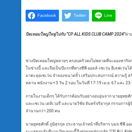
Facebook
Twitter
Line
ปิดเทอมใหญ่ใจฟูไปกับ “CP ALL KIDS CLUB CAMP 2024”
ค่า
ช่วงปิดเทอมใหญ่หลายๆ ครอบครัวคงไม่พลาดที่จะมองหากิจก
ในช่วงนี้ และถือเป็นปีแรกที่ทางซีพี ออลล์-เซเว่น อีเลฟเว
มาตะลุยเซเว่น จำลองขนาดจิ๋ว เสริมประสบการณ์ ความรู้ 
หลาน พนักงานฯ 3 วัน 2 รอบ ในวันที่ 17-19 เม.ย. 67 และ 2
ภายในงานเด็กๆ ได้รับการต้อนรับอย่างอบอุ่นจาก นายยุทธศักดิ์ 
และเซเว่น เดลิเวอรี่ และนายวิชัย จันทร์จริยากุล กรรมการผู้จั
จำนวนกว่า 200 คน
นายยุทธศักดิ์ ภูมิสุรกุล ประธานเจ้าหน้าที่บริหาร บมจ.ซีพี ออ
ระแสตอบรับดีมาก ปิดเทอมนี้จึงต่อยอดสู่การจัด “CP ALL Kids