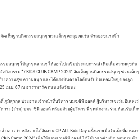
ยจัดเต็มฐานกิจกรรมสนุกๆ ชวนเด็กๆ ตะลุยเซเว่น จำลองขนาดจิ๋ว
รรมสนุกๆ ให้ลูกๆ หลานๆ ได้ออกไปเสริมประสบการณ์ เติมเต็มความสุขกัน
่นได้จัดกิจกรรม “7 KIDS CLUB CAMP 2024” จัดเต็มฐานกิจกรรมสนุกๆ ชวนเด็กๆ
สร้างความสุข ความสนุก และได้แรงบันดาลใจต้อนรับปิดเทอมใหญ่ของลูก
3-25 เม.ย. 67 ณ ธาราพาร์ค ถนนแจ้งวัฒนะ
ภูมิสุรกุล ประธานเจ้าหน้าที่บริหาร บมจ.ซีพี ออลล์ ผู้บริหารเซเว่น อีเลฟเว
ดการ (ร่วม) บมจ. ซีพี ออลล์ พร้อมด้วยผู้บริหาร พี่ๆ พนักงาน ร่วมต้อนรับเด็ก
ลล์ กล่าวว่า หลังจากได้จัดงาน CP ALL Kids Day ครั้งแรกเมื่อวันเด็กที่ผ่านม
 Club Camp 2024” เพื่อให้ลูกหลานซีพี ออลล์ ได้ใช้เวลาช่วงปิดเทอมมาเข้า