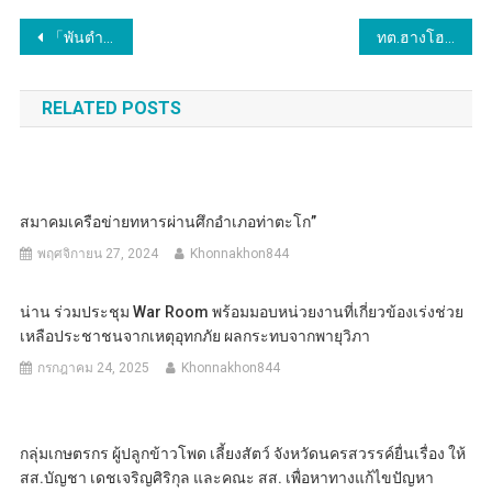
แนะแนว
「พันตำรวจเอก ทวี สอดส่อง รัฐมนตรีว่าการกระทรวงยุติธรรม แลกเปลี่ยนความเห็นกลุ่มผู้
ทต.ฮางโฮง จัดอยรมผู้ประกอบการร้านค้า”ฮฃอาหารปลอดภัยใส่ใจผู้บริโภค”
เรื่อง
RELATED POSTS
สมาคมเครือข่ายทหารผ่านศึกอำเภอท่าตะโก”
พฤศจิกายน 27, 2024
Khonnakhon844
น่าน ร่วมประชุม War Room พร้อมมอบหน่วยงานที่เกี่ยวข้องเร่งช่วย
เหลือประชาชนจากเหตุอุทกภัย ผลกระทบจากพายุวิภา
กรกฎาคม 24, 2025
Khonnakhon844
กลุ่มเกษตรกร ผู้ปลูกข้าวโพด เลี้ยงสัตว์ จังหวัดนครสวรรค์ยื่นเรื่อง ให้
สส.บัญชา เดชเจริญศิริกุล และคณะ สส. เพื่อหาทางแก้ไขปัญหา