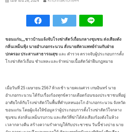
Khonnakhon844
เมษายน 26, 2024
ขอนแก่น,,,ชาวบ้านแจ้งจับโรงฆ่าสัตว์เถื่อนกลางชุมชน ส่งเสียงดัง
กลิ่นเหม็นฟุ้ง นายอำเภอกระนวน สั่งนายสัตวแพทย์ร่วมกับฝ่าย
ปกครอง ประสานสาธารณสุข
และ ตำรวจ ตรวจจับผู้ประกอบการตั้ง
โรงฆ่าสัตว์เถื่อน ชำแหละและจำหน่ายเนื้อสัตว์ฝ่าฝืนกฎหมาย
เมื่อวันที่ 25 เมษายน 2567 ห้วงเช้า นายคเณศวร เกษอินทร์ นาย
อำเภอกระนวน ได้รับเรื่องร้องทุกข์ความเดือดร้อนของประชาชนที่อยู่
อาศัยใกล้กับโรงฆ่าสัตว์ในพื้นที่ตำบลหนองโก อำเภอกระนวน จังหวัด
ขอนแก่น โดยผู้แจ้งให้ข้อมูลว่าผู้ประกอบการตั้งโรงฆ่าสัตว์ใจกลาง
ชุมชน ส่งกลิ่นเหม็นรบกวน และสัตว์ที่ฆ่าได้ส่งเสียงร้องดังในห้วง
เวลากลางคืน สร้างความรำคาญให้กับประชาชน วันนี้ช่วงบ่าย นาย
อำเภอกระนวนจึงมอบหมายให้ สัตวแพทย์หญิงดวงพิทักษ์ เพียเฮียง