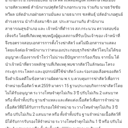
นายสัตวแพทย์ สำนักงานปศุสัตว์อำเภอกระนวน ร่วมกับ นายธวัชชัย
ทวีผล ปลัดอำเภอฝ่ายความมั่นคง นายธนากร ชลพันธุ์ ปลัดอำเภอศูนย์
ดำรงธรรม นำกำลังสมาชิก อส. ประสานงานกับ สำนักงาน
สาธารณสุขอำเภอ และ เจ้าหน้าที่ตำรวจ สภ.กระนวน ตรวจสอบข้อ
เท็จจริง โดยที่เกิดเหตุ พบหญิงผู้ดูแลสถานที่รับเป็นเจ้าของ เจ้าหน้าที่
จึงขอตรวจสอบเอกสารการตั้งโรงฆ่าสัตว์ แต่ไม่มีเอกสารมาแสดง
โดยแจ้งต่อเจ้าพนักงานวว่าตนเองประกอบธุรกิจฆ่าสัตว์โดบไม่ได้ขอ
อนุญาต เนื่องจากเข้าใจว่าไม่น่าจะมีปัญหาการร้องเรียน จากนั้น ได้
นำเจ้าหน้าที่ตรวจหลักฐานที่เกิดเหตุ พบซากสัตว์ในลักษณะโครง
กระดูก กระโหลก และอุปกรณ์ที่ใช้ฆ่าสัตว์ และร่องรอยเลือดของสัตว์
จึงดำเนินคดีในข้อหาความผิดตาม พ.ร.บ.ควบคุมการฆ่าสัตว์เพื่อการ
จำหน่ายเนื้อสัตว์ พ.ศ.2559 มาตรา 15 ฐานประกอบกิจการฆ่าสัตว์โดย
ไม่ได้รับอนุญาต ระวางโทษจำคุกไม่เกิน 3 ปี ปรับไม่เกิน 2 แสนบาท
หรือ ทั้งจำทั้งปรับ ฐานชำแหละและตัดแต่งเนื้อสัตว์เพื่อการจำหน่าย
เนื้อสัตว์ที่มิได้รับการรับรองให้จำหน่าย ระวางโทษจำคุกไม่เกิน 3 ปี
หรือ ปรับไม่เกิน 2 แสนบาท หรือ ทั้งจำทั้งปรับ ฐานจำหน่ายเนื้อสัตว์ที่
มิได้รับการรับรองให้จำหน่าย ระวางโทษจำคุกไม่เกิน 1 ปี หรือ ปรับไม่