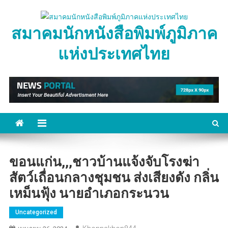
Skip
to
สมาคมนักหนังสือพิมพ์ภูมิภาค
content
แห่งประเทศไทย
ขอนแก่น,,,ชาวบ้านแจ้งจับโรงฆ่า
สัตว์เถื่อนกลางชุมชน ส่งเสียงดัง กลิ่น
เหม็นฟุ้ง นายอำเภอกระนวน
Uncategorized