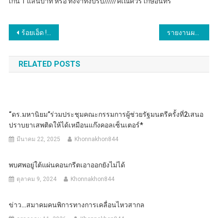
เกิน 1 แสนบาท หรือ ทั้งจำทั้งปรับ//////คเณศวร เกษอินทร์
แนะแนว
ร้อยเอ็ด !!!!! นำหน่วยแพทย์เคลื่อนที่ พอ.สว. และจังหวัดร้อยเอ็ดเคลื่อนที่ บำบัดทุกข์ บำรุงสุข สร้างรอยยิ้มให้ประชาชน ณ อ.ศรีสมเด็จ
รายงานผลการปฏิบัติงานด้านจิตอาสาในพื้นที่ อำเภอดงหลวง จังหวัดมุกดาหาร
เรื่อง
RELATED POSTS
“ดร.มหานิยม”ร่วมประชุมคณะกรรมการผู้ช่วยรัฐมนตรีครั้งที่2เสนอ
ปราบยาเสพติดให้ได้เหมือนแก๊งคอลเซ็นเตอร์*
มีนาคม 22, 2025
Khonnakhon844
พบศพอยู่ใต้แผ่นคอนกรีตเอาออกยังไม่ได้
ตุลาคม 9, 2024
Khonnakhon844
ข่าว…สมาคมคนพิการทางการเคลื่อนไหวสากล