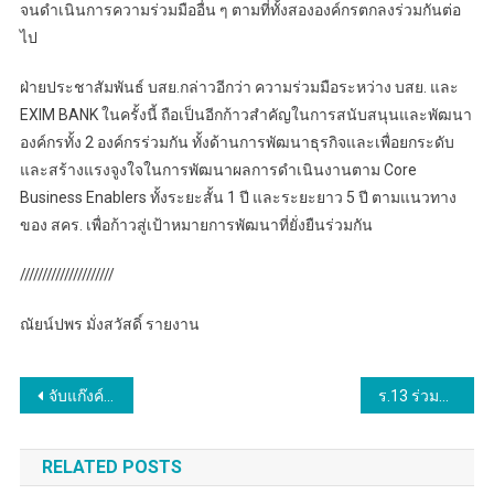
จนดำเนินการความร่วมมืออื่น ๆ ตามที่ทั้งสององค์กรตกลงร่วมกันต่อ
ไป
ฝ่ายประชาสัมพันธ์ บสย.กล่าวอีกว่า ความร่วมมือระหว่าง บสย. และ
EXIM BANK ในครั้งนี้ ถือเป็นอีกก้าวสำคัญในการสนับสนุนและพัฒนา
องค์กรทั้ง 2 องค์กรร่วมกัน ทั้งด้านการพัฒนาธุรกิจและเพื่อยกระดับ
และสร้างแรงจูงใจในการพัฒนาผลการดำเนินงานตาม Core
Business Enablers ทั้งระยะสั้น 1 ปี และระยะยาว 5 ปี ตามแนวทาง
ของ สคร. เพื่อก้าวสู่เป้าหมายการพัฒนาที่ยั่งยืนร่วมกัน
/////////////////////
ณัยน์ปพร มั่งสวัสดิ์ รายงาน
แนะแนว
จับแก๊งค์กวนเมือง
ร.13 ร่วมกับเทศบาลนครอุดรธานี จัดโครงการสร้างเสริมสุขภาพประชาชนด้วยการออกกำลังกายด้วยทักษะกีฬาวอลเลย์บอล
เรื่อง
RELATED POSTS