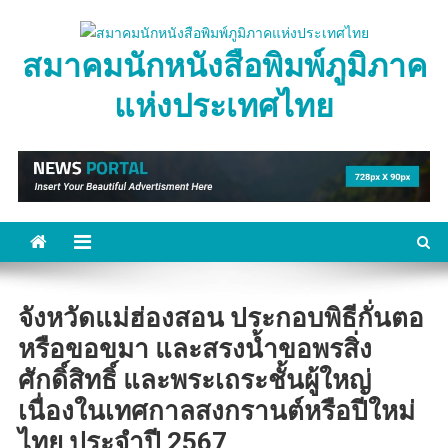
Skip
to
สมาคมนักหนังสือพิมพ์ภูมิภาค
content
แห่งประเทศไทย
จังหวัดแม่ฮ่องสอน ประกอบพิธีกั่นตอ
หรือขอขมา และสรงน้ำขอพรสิ่ง
ศักดิ์สิทธิ์ และพระเถระชั้นผู้ใหญ่
เนื่องในเทศกาลสงกรานต์หรือปีใหม่
ไทย ประจำปี 2567