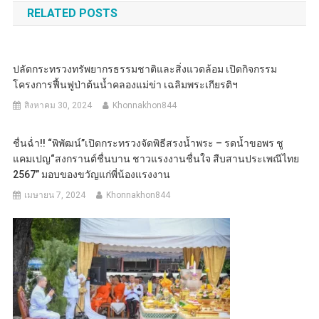
RELATED POSTS
ปลัดกระทรวงทรัพยากรธรรมชาติและสิ่งแวดล้อม เปิดกิจกรรม
โครงการฟื้นฟูป่าต้นน้ำคลองแม่ข่า เฉลิมพระเกียรติฯ
สิงหาคม 30, 2024
Khonnakhon844
ชื่นฉ่ำ!! “พิพัฒน์”เปิดกระทรวงจัดพิธีสรงน้ำพระ – รดน้ำขอพร ชู
แคมเปญ“สงกรานต์ชื่นบาน ชาวแรงงานชื่นใจ สืบสานประเพณีไทย
2567” มอบของขวัญแก่พี่น้องแรงงาน
เมษายน 7, 2024
Khonnakhon844