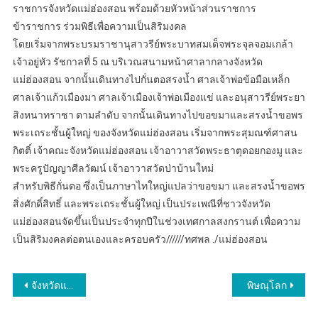
ราชการจังหวัดแม่ฮ่องสอน พร้อมด้วยหัวหน้าส่วนราชการ
ข้าราชการ ร่วมพิธีเพื่อความเป็นสิริมงคล
โดยเริ่มจากพระบรมราชานุสาวรีย์พระบาทสมเด็จพระจุลจอมเกล้า
เจ้าอยู่หัว รัชกาลที่ 5 ณ บริเวณสนามหน้าศาลากลางจังหวัด
แม่ฮ่องสอน จากนั้นเดินทางไปกั่นตอสรงน้ำ ศาลเจ้าพ่อข้อมือเหล็ก
ศาลเจ้าแก้วเมืองมา ศาลเจ้าเมืองเจ้าพ่อเมืองแข่ และอนุสาวรีย์พระยา
สิงหนาทราชา ตามลำดับ จากนั้นเดินทางไปขอขมาและสรงน้ำขอพร
พระเถระชั้นผู้ใหญ่ ของจังหวัดแม่ฮ่องสอน เริ่มจากพระสุมณฑ์ศาสน
กิตติ์ เจ้าคณะจังหวัดแม่ฮ่องสอน เจ้าอาวาสวัดพระธาตุดอยกองมู และ
พระครูปัญญาศีลวัฒน์ เจ้าอาวาสวัดป่าบ้านใหม่
สำหรับพิธีกั่นตอ ซึ่งเป็นภาษาไทใหญ่แปลว่าขอขมา และสรงน้ำขอพร
สิ่งศักดิ์สิทธิ์ และพระเถระชั้นผู้ใหญ่ เป็นประเพณีที่ชาวจังหวัด
แม่ฮ่องสอนจัดขึ้นเป็นประจำทุกปีในช่วงเทศกาลสงกรานต์ เพื่อความ
เป็นสิริมงคลต่อตนเองและครอบครัว//////ทศพล ./แม่ฮ่องสอน
แนะแนว
จังหวัดแม่ฮ่องสอน ประกอบพิธีกั่นตอหรือขอขมา และสรงน้ำขอพรสิ่งศักดิ์สิทธิ์ และพระเถระชั้นผู้ใหญ่ เนื่องในเทศกาลสงกรานต์หรือปีใหม่ไทย ประจำปี 2567
พิษณุโลก
เรื่อง