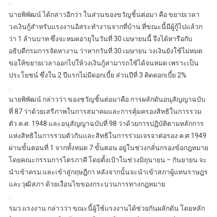
.
นายพิพัฒน์ ได้กล่าวอีกว่า ในส่วนของขวัญชิ้นต่อมา คือ ขยายเวลา
วงเงินกู้สำหรับแรงงานอิสระทำงานจากที่บ้าน ที่ขณะนี้มีผู้กู้ไปแล้วก
ว่า 1 ล้านบาท ซึ่งจะหมดอายุในวันที่ 30 เมษายนนี้ จึงได้หารือกับ
อธิบดีกรมการจัดหางาน ว่าหากวันที่ 30 เมษายน วงเงินยังใช้ไม่หมด
ขอให้ขยายเวลาออกไปให้วงเงินกู้สามารถใช้ได้จนหมด เพราะเป็น
ประโยชน์ ซึ่งใน 2 ปีแรกไม่มีดอกเบี้ย ส่วนปีที่ 3 คิดดอกเบี้ย 2%
.
นายพิพัฒน์ กล่าวว่า ของชวัญชิ้นต่อมาคือ การผลักดันอนุสัญญาฉบับ
ที่ 87 ว่าด้วยเสรีภาพในการสมาคมและการคุ้มครองสิทธิในการรวม
ตัว ค.ศ. 1948 และอนุสัญญาฉบับที่ 98 ว่าด้วยการปฏิบัติตามหลักการ
แห่งสิทธิในการรวมตัวกันและสิทธิในการร่วมเจรจาต่อรอง ค.ศ.1949
ผ่านขั้นตอนที่ 1 จากทั้งหมด 7 ขั้นตอน อยู่ในช่วงกลั่นกรองข้อกฎหมาย
โดยคณะกรรมการไตรภาคี โดยตั้งเป้าในช่วงมิถุนายน – กันยายน จะ
นำเข้าครม.และเข้าสู่กฤษฎีกา หลังจากนั้นจะนำเข้าสภาผู้แทนราษฎร
และวุฒิสภา ด้วยเงื่อนไขของกระบวนการทางกฎหมาย
.
รมว.แรงงาน กล่าวว่า ขณะนี้ผู้ใช้แรงงานได้ช่วยกันผลักดัน โดยหลัก