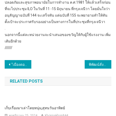
ปลอดภัยและสุขภาพอนามัยในการทำงาน ค.ศ.1981 ให้แล้วเสร็จก่อน
ที่จะไปประชุม ILO ในวันที่ 11 -15 มิถุนายน ที่กรุงเจนีวา โดยมั่นใจว่า
อนุสัญญาฉบับที่ 144 จะเสร็จทัน แต่ฉบับที่ 155 จะพยายามทำให้ทัน
ตั้งเป้าจะประกาศรับรองอย่างเป็นทางการในที่ประชุมที่กรุงเจนีวา
.
นอกจากนี้แต่ละหน่วยงานจะนำเสนอของขวัญให้กับผู้ใช้แรงงาน เพิ่ม
เติมอีกด้วย
///////
แนะแนว
“เมืองดอนตาลน่าอยู่ ผู้คนน่ารัก”
พิพัฒน์สั่งถอดบทเรียนเหตุอันตรายในสถานประกอบการ กำชับให้ ‘กันไว้ดีกว่าแก้’ ลดอัตราเจ็บ-ตายจากการทำงาน
เรื่อง
RELATED POSTS
เก็บเรื่องมาเล่าโดยหนุ่ม,สุทนวันอาทิตย์
พฤศจิกายน 25, 2024
Khonnakhon844