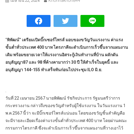
Khonnakhon844
เมษายน 22, 2024
“
พิพัฒน์” เตรียมเปิดบิ๊กเซอร์ไพรส์ มอบของขวัญวันแรงงาน ค่าแรง
ขั้นต่ำทั่วประเทศ 400 บาท ไตรภาคีจะดำเนินการเร็วขึ้นจากแผนงาน
เดิม พร้อมขยายเวลาให้แรงงานอิสระกู้เงินทำงานที่บ้าน ผลักดัน
อนุสัญญา87 และ 98 ที่ค้างคามากว่า 30 ปี ให้สำเร็จในยุคนี้ และ
อนุสัญญา 144-155 ทำเสร็จทันก่อนไปประชุม ILO มิ.ย.
.
วันที่ 22 เมษายน 2567 นายพิพัฒน์ รัชกิจประการ รัฐมนตรีว่าการ
กระทรวงงาน กล่าวถึงของขวัญสำหรับผู้ใช้แรงงาน ในวันแรงงาน 1
พ.ค.2567 นี้ว่า จะมีบิ๊กเซอร์ไพรส์แน่นอน โดยของขวัญชิ้นสำคัญคือ
จะมีรายละเอียดเรื่องค่าแรงขั้นต่ำทั่วประเทศ 400 บาท โดยผ่านคณะ
กรรมการไตรภาคี ซึ่งจะดำเนินการเร็วขึ้นจากแผนงานที่วางเอาไว้