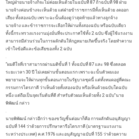
ใหญ่ฝ่ายนายจ้างก็จะไม่ค่อยเห็นด้วยในฉบับที่ 87 ถ้าฉบับที่ 98 ฝ่าย
นายจ้างค่อนข้างจะเห็นด้วย แต่ฝ่ายข้าราชการมีทั้งเห็นด้วย งดออก
เสียง ทั้งสองฉบับ เพราะฉะนั้นต้องดูว่าสุดท้ายแล้วทางลูกจ้าง
นายจ้าง และข้าราชการจะเลือกให้ผ่านทั้งสองฉบับ หรือฉบับเดียว
ทั้งนี้กระทรวงแรงงานมุ่งมั่นที่จะประกาศใช้ทั้ง 2 ฉบับ ซึ่งผู้ใช้แรงงาน
สามารถมีส่วนร่วมในการผลักดันให้กฎหมายเกิดขึ้นจริง โดยทำความ
เข้าใจข้อดีและข้อเสียของทั้ง 2 ฉบับ
.
“ผมดีใจที่เราสามารถผ่านมติขั้นที่ 1 ทั้งฉบับที่ 87 และ 98 ซึ่งตลอด
ระยะเวลา 30 ปี ไม่เคยผ่านขั้นตอนแรก เพราะฉะนั้นตัวผมเอง
พยายามจะให้ผ่านทุกขั้นตอนภายในรัฐบาลชุดนี้ แต่ทั้งหมดอยู่ที่คณะ
กรรมการไตรภาคี ว่าเห็นด้วยทั้งสองฉบับ หรือเห็นด้วยฉบับใดฉบับ
หนึ่ง แต่ถือเป็นจุดเริ่มต้นที่ดี สำหรับตัวผมเห็นด้วยทั้ง 2 ฉบับ”นาย
พิพัฒน์ กล่าว
.
นายพิพัฒน์ กล่าวอีกว่า ของขวัญชิ้นต่อมาก็คือ การผลักดันอนุสัญญา
ฉบับที่ 144 ว่าด้วยการปรึกษาหารือไตรภาคี (มาตรฐานแรงงาน
ระหว่างประเทศ) ค.ศ.1976 และอนุสัญญาฉบับที่ 155 ว่าด้วยความ