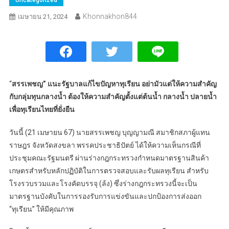
Khonnakhon844
เมษายน 21, 2024
“
สรรเพชญ” แนะรัฐบาลแก้ไขปัญหาทุเรียน อย่ามัวแต่ให้ความสำคัญ
กับกลุ่มทุนกลางน้ำ ต้องให้ความสำคัญตั้งแต่ต้นน้ำ กลางน้ำ ปลายน้ำ
เพื่อทุเรียนไทยที่ยั่งยืน
วันนี้ (21 เมษายน 67) นายสรรเพชญ บุญญามณี สมาชิกสภาผู้แทน
ราษฎร จังหวัดสงขลา พรรคประชาธิปัตย์ ได้ให้ความเห็นกรณีที่
ประชุมคณะรัฐมนตรี ผ่านร่างกฎกระทรวงกำหนดมาตรฐานสินค้า
เกษตรสำหรับหลักปฏิบัติในการตรวจสอบและรับผลทุเรียน สำหรับ
โรงรวบรวมและโรงคัดบรรจุ (ล้ง) ซึ่งร่างกฎกระทรวงนี้จะเป็น
มาตรฐานบังคับในการรองรับการแข่งขันและปกป้องการส่งออก
“ทุเรียน” ให้มีคุณภาพ