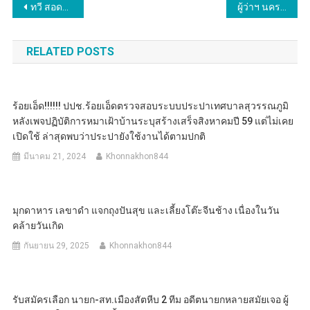
แนะแนว
ทวี สอดส่อง” ระบุ ในการประชุมพรรคประชาชาติ ชู 6 ปีกับการรวมตัว เติบโต ทำงานการเมืองบน
ผู้ว่าฯ นครพนม เป็นประธานในพิธีปลงผมนาค ตามโครงการบรรพชาสามเณรภาคฤดูร้อน
เรื่อง
RELATED POSTS
ร้อยเอ็ด!!!!!! ปปช.ร้อยเอ็ดตรวจสอบระบบประปาเทศบาลสุวรรณภูมิ
หลังเพจปฏิบัติการหมาเฝ้าบ้านระบุสร้างเสร็จสิงหาคมปี 59 แต่ไม่เคย
เปิดใช้ ล่าสุดพบว่าประปายังใช้งานได้ตามปกติ
มีนาคม 21, 2024
Khonnakhon844
มุกดาหาร เลขาดำ แจกถุงปันสุข และเลี้ยงโต๊ะจีนช้าง เนื่องในวัน
คล้ายวันเกิด
กันยายน 29, 2025
Khonnakhon844
รับสมัครเลือก นายก-สท.เมืองสัตหีบ 2 ทีม อดีตนายกหลายสมัยเจอ ผู้