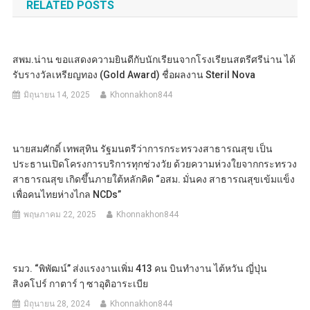
RELATED POSTS
สพม.น่าน ขอแสดงความยินดีกับนักเรียนจากโรงเรียนสตรีศรีน่าน ได้
รับรางวัลเหรียญทอง (Gold Award) ชื่อผลงาน Steril Nova
มิถุนายน 14, 2025
Khonnakhon844
นายสมศักดิ์ เทพสุทิน รัฐมนตรีว่าการกระทรวงสาธารณสุข เป็น
ประธานเปิดโครงการบริการทุกช่วงวัย ด้วยความห่วงใยจากกระทรวง
สาธารณสุข เกิดขึ้นภายใต้หลักคิด “อสม. มั่นคง สาธารณสุขเข้มแข็ง
เพื่อคนไทยห่างไกล NCDs”
พฤษภาคม 22, 2025
Khonnakhon844
รมว. “พิพัฒน์” ส่งแรงงานเพิ่ม 413 คน บินทำงาน ไต้หวัน ญี่ปุ่น
สิงคโปร์ กาตาร์ ๅ ซาอุดิอาระเบีย
มิถุนายน 28, 2024
Khonnakhon844