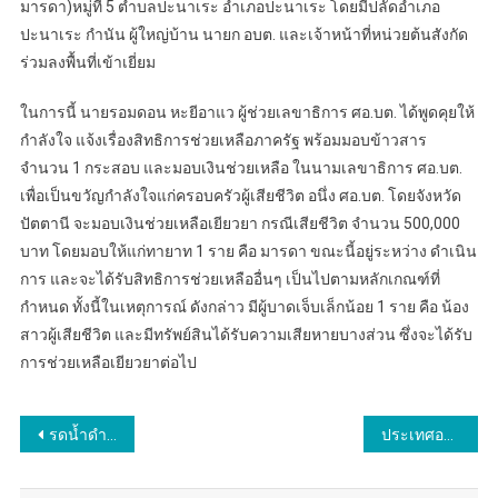
มารดา)หมู่ที่ 5 ตำบลปะนาเระ อำเภอปะนาเระ โดยมีปลัดอำเภอ
ปะนาเระ กำนัน ผู้ใหญ่บ้าน นายก อบต. และเจ้าหน้าที่หน่วยต้นสังกัด
ร่วมลงพื้นที่เข้าเยี่ยม
ในการนี้ นายรอมดอน หะยีอาแว ผู้ช่วยเลขาธิการ ศอ.บต. ได้พูดคุยให้
กำลังใจ แจ้งเรื่องสิทธิการช่วยเหลือภาครัฐ พร้อมมอบข้าวสาร
จำนวน 1 กระสอบ และมอบเงินช่วยเหลือ ในนามเลขาธิการ ศอ.บต.
เพื่อเป็นขวัญกำลังใจแก่ครอบครัวผู้เสียชีวิต อนึ่ง ศอ.บต. โดยจังหวัด
ปัตตานี จะมอบเงินช่วยเหลือเยียวยา กรณีเสียชีวิต จำนวน 500,000
บาท โดยมอบให้แก่ทายาท 1 ราย คือ มารดา ขณะนี้อยู่ระหว่าง ดำเนิน
การ และจะได้รับสิทธิการช่วยเหลืออื่นๆ เป็นไปตามหลักเกณฑ์ที่
กำหนด ทั้งนี้ในเหตุการณ์ ดังกล่าว มีผู้บาดเจ็บเล็กน้อย 1 ราย คือ น้อง
สาวผู้เสียชีวิต และมีทรัพย์สินได้รับความเสียหายบางส่วน ซึ่งจะได้รับ
การช่วยเหลือเยียวยาต่อไป
แนะแนว
รดน้ำดำหัวผู้บังคับบัญชาภาค 5 ตำรวจภูธรภาค 5
ประเทศออสเตรเลีย คว้ารางวัลชนะเลิศประเภททีมชาย-หญิง ในการแข่งขันวอลเลย์บอลชายหาดนานาชาติ Est Cola AVC BeachTour 23 rd Samila Open ณ ชายหาดแหลมสมิหลา จังหวัดสงขลา
เรื่อง