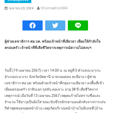
Khonnakhon844
เมษายน 20, 2024
ผู้ช่วยเลขาธิการ ศอ.บต. พร้อมเจ้าหน้าที่เยียวยา เยี่ยมให้กำลังใจ
ครอบครัว เจ้าหน้าที่ที่เสียชีวิตจากเหตุการณ์ความไม่สงบฯ
วันนี้ (19 เมษายน 2567) เวลา 14.00 น. ณ หมู่ที่ 5 ตำบลปะนาเระ
อำเภอปะนาเระ จังหวัดปัตตานี นายรอมดอน หะยีอาแว ผู้ช่วย
เลขาธิการ ศอ.บต. พร้อมด้วยเจ้าหน้าที่กลุ่มงานเยียวยา ลงพื้นที่เข้า
เยี่ยมครอบครัว จ่าสิบเอก รุสลัน ดอเลาะ อายุ 38 ปี เสียชีวิตจาก
เหตุการณ์ เมื่อวันที่ 13 เมษายน 2567 เหตุคนร้ายไม่ทราบชื่อและ
จำนวน ใช้อาวุธปืนยิงใส่ ขณะขับขี่รถจักรยานยนต์กลับจากการเล่น
กีฬาฟุตซอลจอดหน้าบ้าน เหตุเกิดบริเวณหน้าบ้านไม่มีเลขที่ (บ้าน