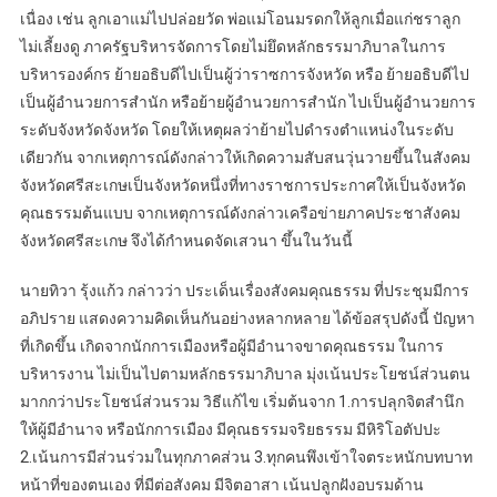
เนื่อง เช่น ลูกเอาแม่ไปปล่อยวัด พ่อแม่โอนมรดกให้ลูกเมื่อแก่ชราลูก
ไม่เลี้ยงดู ภาครัฐบริหารจัดการโดยไม่ยึดหลักธรรมาภิบาลในการ
บริหารองค์กร ย้ายอธิบดีไปเป็นผู้ว่าราซการจังหวัด หรือ ย้ายอธิบดีไป
เป็นผู้อำนวยการสำนัก หรือย้ายผู้อำนวยการสำนัก ไปเป็นผู้อำนวยการ
ระดับจังหวัดจังหวัด โดยให้เหตุผลว่าย้ายไปดำรงตำแหน่งในระดับ
เดียวกัน จากเหตุการณ์ดังกล่าวให้เกิดความสับสนวุ่นวายขึ้นในสังคม
จังหวัดศรีสะเกษเป็นจังหวัดหนึ่งที่ทางราชการประกาศให้เป็นจังหวัด
คุณธรรมต้นแบบ จากเหตุการณ์ดังกล่าวเครือข่ายภาคประชาสังคม
จังหวัดศรีสะเกษ จึงได้กำหนดจัดเสวนา ขึ้นในวันนี้
นายทิวา รุ้งแก้ว กล่าวว่า ประเด็นเรื่องสังคมคุณธรรม ที่ประชุมมีการ
อภิปราย แสดงความคิดเห็นกันอย่างหลากหลาย ได้ข้อสรุปดังนี้ ปัญหา
ที่เกิดขึ้น เกิดจากนักการเมืองหรือผู้มีอำนาจขาดคุณธรรม ในการ
บริหารงาน ไม่เป็นไปตามหลักธรรมาภิบาล มุ่งเน้นประโยชน์ส่วนตน
มากกว่าประโยชน์ส่วนรวม วิธีแก้ไข เริ่มต้นจาก 1.การปลุกจิตสำนึก
ให้ผู้มีอำนาจ หรือนักการเมือง มีคุณธรรมจริยธรรม มีหิริโอตัปปะ
2.เน้นการมีส่วนร่วมในทุกภาคส่วน 3.ทุกคนพึงเข้าใจตระหนักบทบาท
หน้าที่ของตนเอง ที่มีต่อสังคม มีจิตอาสา เน้นปลูกฝังอบรมด้าน