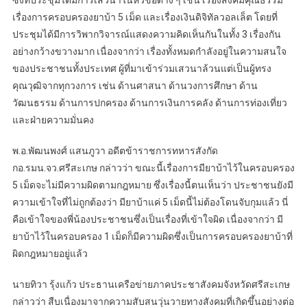
เรื่องการครอบครองยาบ้า 5 เม็ด และเรื่องเงินดิจิทัลวอลเล็ต โดยที่
ประชุมได้มีการวิพากวิจารณ์แสดงความคิดเห็นกันในทั้ง 3 เรื่องกัน
อย่างกว้างขวางมาก เนื่องจากว่า เรื่องทั้งหมดกำลังอยู่ในความสนใจ
ของประชาชนทั้งประเทศ ผู้ที่มาเข้าร่วมเสวนาล้วนแต่เป็นผู้ทรง
คุณวุฒิจากทุกวงการ เช่น ด้านศาสนา ด้านวงการศึกษา ด้าน
วัฒนธรรม ด้านการปกครอง ด้านการเงินการคลัง ด้านการท่องเที่ยว
และฝ่ายความมั่นคง
พ.อ.พัฒนพงศ์ แสนภูวา อดีตข้าราชการทหารสังกัด
กอ.รมน.จว.ศรีสะเกษ กล่าวว่า ขณะนี้เรื่องการมียาบ้าไว้ในครอบครอง
5 เม็ดจะไม่มีความผิดตามกฎหมาย ซึ่งเรื่องนี้ตนเห็นว่า ประชาชนยังมี
ความเข้าใจที่ไม่ถูกต้องว่า มียาบ้าแค่ 5 เม็ดนี้ไม่ต้องโดนจับกุมแล้ว นี่
คือเข้าใจของพี่น้องประชาชนซึ่งเป็นเรื่องที่เข้าใจผิด เนื่องจากว่า มี
ยาบ้าไว้ในครอบครอง 1 เม็ดก็มีความผิดซึ่งเป็นการครอบครองยาบ้าที่
ผิดกฎหมายอยู่แล้ว
นายทิวา รุ้งแก้ว ประธานเครือข่ายภาคประชาสังคมจังหวัดศรีสะเกษ
กล่าวว่า สืบเนื่องมาจากความสับสนวุ่นวายทางสังคมที่เกิดขึ้นอย่างต่อ